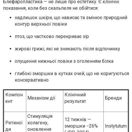
Блефаропластика — не лише про естетику. Є клінічні
показання, коли без скальпеля не обійтися:
надлишок шкіри, що нависає та змінює природний
контур верхньої повіки
птоз, що частково перекриває зір
жирові грижі, які не зникають після відпочинку
опущення нижньої повіки з оголенням білка
глибокі зморшки в кутках очей, що не коригуються
консервативно
Компон
Клінічний
Механізм дії
Бренди
ент
результат
Стимуляція
12 тижнів —
Ретиної
колагену,
зморшки −26%
Instytutum
ди
оновлення