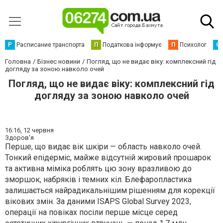
Р
Расписание транспорта
П
Податкова інформує
П
Психолог
С
Головна
Бізнес новини
Погляд, що не видає віку: комплексний гід
догляду за зоною навколо очей
Погляд, що не видає віку: комплексний гід
догляду за зоною навколо очей
16:16,
12 червня
Здоров'я
Перше, що видає вік шкіри — область навколо очей.
Тонкий епідерміс, майже відсутній жировий прошарок
та активна міміка роблять цю зону вразливою до
зморшок, набряків і темних кіл. Блефаропластика
залишається найрадикальнішим рішенням для корекції
вікових змін. За даними ISAPS Global Survey 2023,
операції на повіках посіли перше місце серед