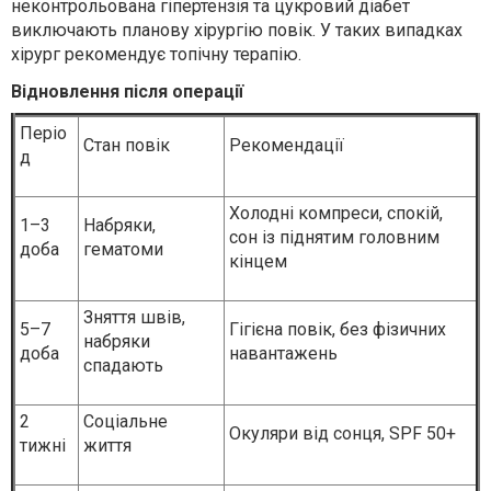
неконтрольована гіпертензія та цукровий діабет
виключають планову хірургію повік. У таких випадках
хірург рекомендує топічну терапію.
Відновлення після операції
Періо
Стан повік
Рекомендації
д
Холодні компреси, спокій,
1–3
Набряки,
сон із піднятим головним
доба
гематоми
кінцем
Зняття швів,
5–7
Гігієна повік, без фізичних
набряки
доба
навантажень
спадають
2
Соціальне
Окуляри від сонця, SPF 50+
тижні
життя