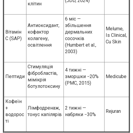
(JDD, 2024)
клітин
6 міс —
Антиоксидант,
збільшення
Melume,
Вітамін
кофактор
дермальних
Is Clinical,
С (SAP)
колагену,
сосочків
Cu Skin
освітлення
(Humbert et al.,
2003)
Стимуляція
4 тижні —
фібробластів,
Пептиди
зморшки −20%
Medicube
мімікрія
(PMC, 2015)
ботулотоксину
Кофеїн
+
Лімфодренаж,
2 тижні —
Rejuran
водорос
тонус капілярів
набряки −30%
ті