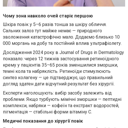
Чому зона навколо очей старіє першою
Шкіра повік у 5–6 разів тонша за шкіру обличчя.
Сальних залоз тут майже немає — природного
зволоження катастрофічно мало. Додаємо близько 10
000 моргань на добу та постійний вплив ультрафіолету.
Дослідження 2024 року в Journal of Drugs in Dermatology
показало: через 12 тижнів застосування ретиноїдного
крему у пацієнтів 35–65 років зменшилися зморшки,
темні кола та набряклість. Ретиноїди стимулюють
синтез колагену — це підтверджує, що правильний
догляд здатен дати відчутний результат без хірургії.
Експерти наголошують: вибір засобу залежить від
проблеми. Якщо турбують мімічні зморшки — пептидні
комплекси, набряки — кофеїн та екстракт водоростей,
пігментація — стабільні форми вітаміну С.
Медичні показання до хірургії повік