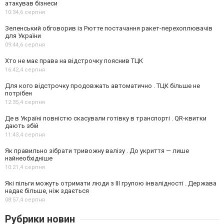
атакував бізнеси
10:34,
6 серпня
Зеленський обговорив із Рютте постачання ракет-перехоплювачів
для України
09:44,
6 серпня
Хто не має права на відстрочку пояснив ТЦК
16:42,
4 серпня
Для кого відстрочку продовжать автоматично . ТЦК більше не
потрібен
12:35,
4 серпня
Де в Україні повністю скасували готівку в транспорті . QR-квитки
дають збій
11:43,
4 серпня
Як правильно зібрати тривожну валізу . До укриття — лише
найнеобхідніше
10:21,
4 серпня
Які пільги можуть отримати люди з III групою інвалідності . Держава
надає більше, ніж здається
08:57,
4 серпня
Рубрики новин