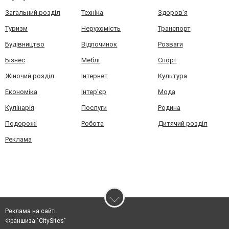
Загальний розділ
Техніка
Здоров'я
Туризм
Нерухомість
Транспорт
Будівництво
Відпочинок
Розваги
Бізнес
Меблі
Спорт
Жіночий розділ
Інтернет
Культура
Економіка
Інтер'єр
Мода
Кулінарія
Послуги
Родина
Подорожі
Робота
Дитячий розділ
Реклама
Реклама на сайті
Франшиза "CitySites"