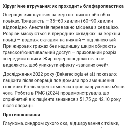
Хірургічне втручання: як проходить блефаропластика
Операція виконується на верхніх, нижніх або обох
повіках. Тривалість — 35–60 хвилин і 60–90 хвилин
відповідно. Анестезія переважно місцева з седацією.
Розрізи маскуються в природних складках: на верхній
повіці — вздовж складки, на нижній — під лінією вій.
При жирових грижах без надлишку шкіри обирають
транскон'юнктивальний доступ — прихований розріз
зсередини повіки. Жир перерозподіляють, а не
видаляють, щоб уникнути ефекту «запалих очей».
Дослідження 2022 року (Bekerecioglu et al.) показало:
пацієнти після операції повідомили про зменшення
головних болів через компенсаторне напруження м'язів
чола. Робота в PMC (2024) продемонструвала, що
сприйнятий вік пацієнта знизився з 51,75 до 42,10 року
після операції.
Протипоказання
Глаукома, синдром сухого ока, відшарування сітківки,