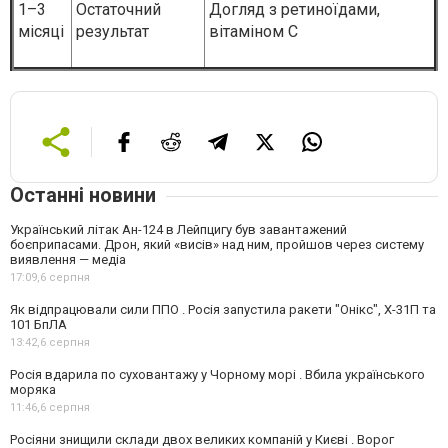
1–3
Остаточний
Догляд з ретиноїдами,
місяці
результат
вітаміном С
Останні новини
Український літак Ан-124 в Лейпцигу був завантажений
боєприпасами. Дрон, який «висів» над ним, пройшов через систему
виявлення — медіа
17:09,
6 серпня
Як відпрацювали сили ППО . Росія запустила ракети "Онікс", Х-31П та
101 БпЛА
13:42,
6 серпня
Росія вдарила по суховантажу у Чорному морі . Вбила українського
моряка
11:46,
6 серпня
Росіяни знищили склади двох великих компаній у Києві . Ворог