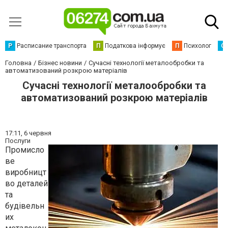
Р
Расписание транспорта
П
Податкова інформує
П
Психолог
С
Головна
Бізнес новини
Сучасні технології металообробки та
автоматизований розкрою матеріалів
Сучасні технології металообробки та
автоматизований розкрою матеріалів
17:11,
6 червня
Послуги
Промисло
ве
виробницт
во деталей
та
будівельн
их