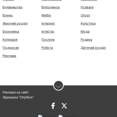
Будівництво
Відпочинок
Розваги
Бізнес
Меблі
Спорт
Жіночий розділ
Інтернет
Культура
Економіка
Інтер'єр
Мода
Кулінарія
Послуги
Родина
Подорожі
Робота
Дитячий розділ
Реклама
Реклама на сайті
Франшиза "CitySites"