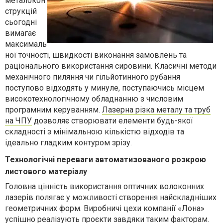
металокон
струкцій
сьогодні
вимагає
максималь
ної точності, швидкості виконання замовлень та
раціонального використання сировини. Класичні методи
механічного пиляння чи гільйотинного рубання
поступово відходять у минуле, поступаючись місцем
високотехнологічному обладнанню з числовим
програмним керуванням.
Лазерна різка металу та труб
на ЧПУ
дозволяє створювати елементи будь-якої
складності з мінімальною кількістю відходів та
ідеально гладким контуром зрізу.
Технологічні переваги автоматизованого розкрою
листового матеріалу
Головна цінність використання оптичних волоконних
лазерів полягає у можливості створення найскладніших
геометричних форм. Виробничі цехи компанії «Лона»
успішно реалізують про
є
кти завдяки таким факторам
.