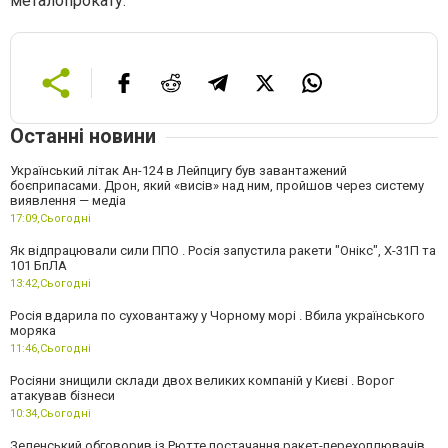
металопрокату.
Останні новини
Український літак Ан-124 в Лейпцигу був завантажений
боєприпасами. Дрон, який «висів» над ним, пройшов через систему
виявлення — медіа
17:09,
Сьогодні
Як відпрацювали сили ППО . Росія запустила ракети "Онікс", Х-31П та
101 БпЛА
13:42,
Сьогодні
Росія вдарила по суховантажу у Чорному морі . Вбила українського
моряка
11:46,
Сьогодні
Росіяни знищили склади двох великих компаній у Києві . Ворог
атакував бізнеси
10:34,
Сьогодні
Зеленський обговорив із Рютте постачання ракет-перехоплювачів