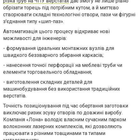
різка труб на ЧПУ верстатах
дає змогу не лише рівно
обрізати торець під потрібним кутом, а й миттєво
створювати складні технологічні отвори, пази чи фігурні
з'єднання типу «шип-паз».
Автоматизація цього процесу відкриває нові
можливості для інженерів:
-
формування ідеальних монтажних вузлів для
швидкого беззварного збирання каркасів;
-
нанесення точної перфорації на меблеві труби чи
елементи торговельного обладнання;
-
виготовлення складних деталей для
машинобудування без використання традиційних
верстатів.
Точність позиціонування під час обертання заготовки
виключає ризик зсуву отворів по довжині виробу.
Компанія «Лона» володіє власним сучасним парком
волоконних лазерних комплексів, які дозволяють
працювати з різними товщинами та типами