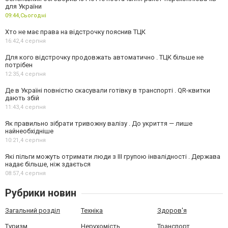
для України
09:44,
Сьогодні
Хто не має права на відстрочку пояснив ТЦК
16:42,
4 серпня
Для кого відстрочку продовжать автоматично . ТЦК більше не
потрібен
12:35,
4 серпня
Де в Україні повністю скасували готівку в транспорті . QR-квитки
дають збій
11:43,
4 серпня
Як правильно зібрати тривожну валізу . До укриття — лише
найнеобхідніше
10:21,
4 серпня
Які пільги можуть отримати люди з III групою інвалідності . Держава
надає більше, ніж здається
08:57,
4 серпня
Рубрики новин
Загальний розділ
Техніка
Здоров'я
Туризм
Нерухомість
Транспорт