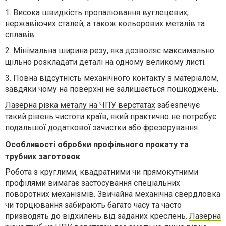
1.
Висока швидкість пропалювання вуглецевих,
нержавіючих сталей, а також кольорових металів та
сплавів.
2.
Мінімальна ширина резу, яка дозволяє максимально
щільно розкладати деталі на одному великому листі.
3.
Повна відсутність механічного контакту з матеріалом,
завдяки чому на поверхні не залишається пошкоджень.
Лазерна різка металу на ЧПУ верстатах
забезпечує
такий рівень чистоти країв, який практично не потребує
подальшої додаткової зачистки або фрезерування.
Особливості обробки профільного прокату та
трубних заготовок
Робота з круглими, квадратними чи прямокутними
профілями вимагає застосування спеціальних
поворотних механізмів. Звичайна механічна свердловка
чи торцювання забирають багато часу та часто
призводять до відхилень від заданих креслень.
Лазерна