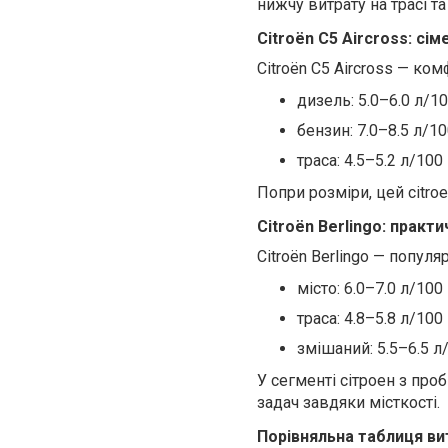
нижчу витрату на трасі та
Citroën C5 Aircross: сі
Citroën C5 Aircross — к
дизель: 5.0–6.0 л/1
бензин: 7.0–8.5 л/1
траса: 4.5–5.2 л/100
Попри розміри, цей citro
Citroën Berlingo: практи
Citroën Berlingo — популяр
місто: 6.0–7.0 л/100
траса: 4.8–5.8 л/100
змішаний: 5.5–6.5 л
У сегменті сітроен з про
задач завдяки місткості.
Порівняльна таблиця ви