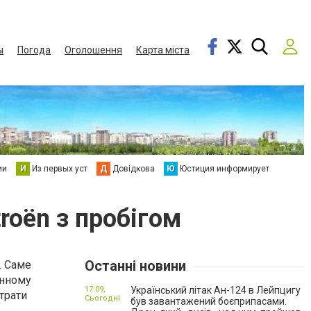
ы
Погода
Оголошення
Карта міста
ии
И
Из первых уст
Д
Довідкова
Ю
Юстиция информирует
roën з пробігом
Останні новини
. Саме
инному
17:09,
Український літак Ан-124 в Лейпцигу
итрати
Сьогодні
був завантажений боєприпасами.