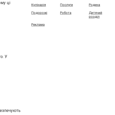
му ці
Кулінарія
Послуги
Родина
Подорожі
Робота
Дитячий
розділ
Реклама
о. У
абезпечують