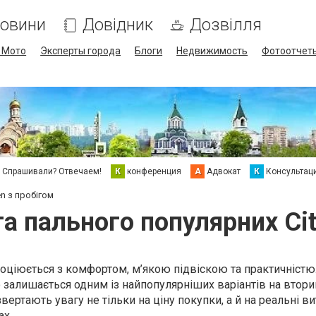
овини
Довідник
Дозвілля
/ Мото
Эксперты города
Блоги
Недвижимость
Фотоотчет
Спрашивали? Отвечаем!
К
конференция
А
Адвокат
К
Консультац
n з пробігом
а пального популярних Cit
асоціюється з комфортом, м’якою підвіскою та практичністю
о залишається одним із найпопулярніших варіантів на втор
звертають увагу не тільки на ціну покупки, а й на реальні в
ах.