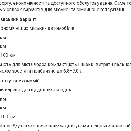
рту, економічності та доступного обслуговування. Саме то
 у список варіантів для міської та сімейної експлуатації.
 міський варіант
економічніших міських автомобілів.
 км
 км
/100 км
рають для міста через компактність і низькі витрати пальног
оже зростати приблизно до 6.8–7.0 л.
орту та економії
ий варіант для щоденних поїздок.
 км
 км
/100 км
citroen б/у саме з дизельними двигунами, оскільки вони з