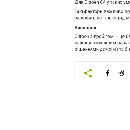
Для Citroën C4 у таких у
Такі фактори важливо вра
залежить не тільки від мо
Висновок
Citroën з пробігом — це 
найекономічнішим варіант
рішеннями для сім’ї та бі