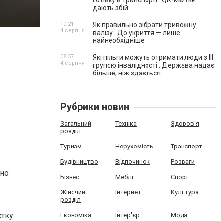
готівку в транспорті . QR-квитки
дають збій
10:21,
Як правильно зібрати тривожну
4 серпня
валізу . До укриття — лише
найнеобхідніше
08:57,
Які пільги можуть отримати люди з III
4 серпня
групою інвалідності . Держава надає
більше, ніж здається
Рубрики новин
Загальний
Техніка
Здоров'я
розділ
Туризм
Нерухомість
Транспорт
Будівництво
Відпочинок
Розваги
ено
Бізнес
Меблі
Спорт
Жіночий
Інтернет
Культура
розділ
стку
Економіка
Інтер'єр
Мода