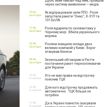
Дрон, який «висів» над ним, пройшов
через систему виявлення — медіа
13:42,
Як відпрацювали сили ППО . Росія
Сьогодні
запустила ракети "Онікс", Х-31П та
101 БпЛА
11:46,
Росія вдарила по суховантажу у
Сьогодні
Чорному морі . Вбила українського
моряка
10:34,
Росіяни знищили склади двох
Сьогодні
великих компаній у Києві . Ворог
атакував бізнеси
09:44,
Зеленський обговорив із Рютте
Сьогодні
постачання ракет-перехоплювачів
для України
16:42,
Хто не має права на відстрочку
4 серпня
пояснив ТЦК
12:35,
Для кого відстрочку продовжать
4 серпня
автоматично . ТЦК більше не
потрібен
11:43,
Де в Україні повністю скасували
4 серпня