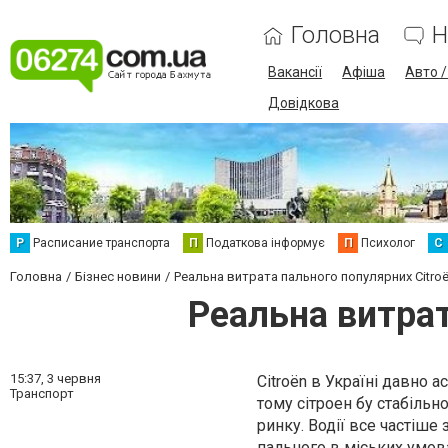
Головна
Н
Вакансії
Афіша
Авто 
Довідкова
Р
Расписание транспорта
П
Податкова інформує
П
Психолог
С
Головна
Бізнес новини
Реальна витрата пального популярних Citroë
Реальна витрат
15:37,
3 червня
Citroën в Україні давно 
Транспорт
тому сітроен бу стабільн
ринку. Водії все частіше 
пального в міських умов