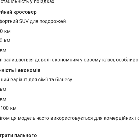
 стабільність
у
поїздках.
мейний кросовер
омфортний SUV для подорожей.
00 км
00 км
 км
en залишається доволі економним у своєму класі, особливо н
чність і економія
ний варіант для сім’ї та бізнесу.
 км
 км
/100 км
бігом ця модель часто використовується для комерційних і 
трати пального