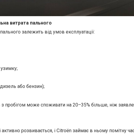
льна витрата пального
 пального залежить від умов експлуатації:
 узимку;
 дизель або бензин);
en з пробігом може споживати на 20–35% більше, ніж заявл
і активно розвивається, і Citroën займає в ньому помітну ча