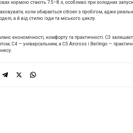
мовах нормою стають 7.5–8 л, особливо при холодних запуск
ховувати, коли обирається citroen з пробігом, адже реаль
делі, а й від стилю їзди та міського циклу.
баланс економічності, комфорту та практичності. C3 залишає
ом, C4 — універсальним, а C5 Aircross і Berlingo — практи
знесу.