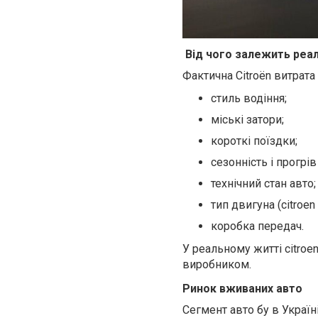
Від чого залежить реа
Фактична Citroën витрата
стиль водіння;
міські затори;
короткі поїздки;
сезонність і прогрів
технічний стан авто;
тип двигуна (citroen
коробка передач.
У реальному житті citro
виробником.
Ринок вживаних авто
С
егмент авто бу в Україн