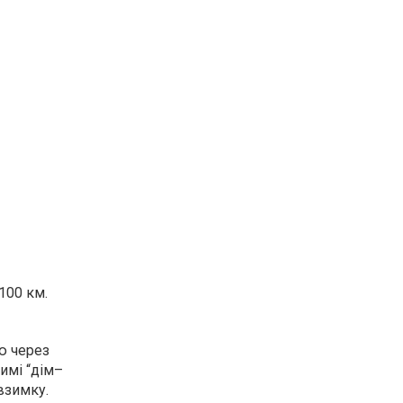
100 км.
ю через
жимі “дім–
взимку.