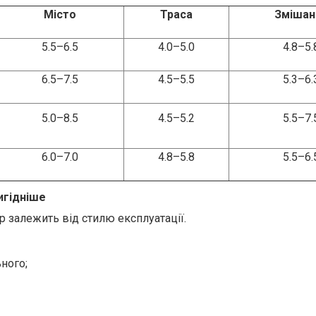
Місто
Траса
Змішан
5.5–6.5
4.0–5.0
4.8–5.
6.5–7.5
4.5–5.5
5.3–6.
5.0–8.5
4.5–5.2
5.5–7.
6.0–7.0
4.8–5.8
5.5–6.
игідніше
ір залежить від стилю експлуатації.
ного;