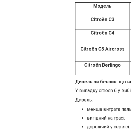
Модель
Citroën C3
Citroën C4
Citroën C5 Aircross
Citroën Berlingo
Дизель чи бензин: що в
У випадку citroen б у виб
Дизель:
менша витрата паль
вигідний на трасі;
дорожчий у сервісі.