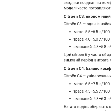
завдяки поєднанню комфо
моделі часто потрапляють
Citroën C3: економічний
Citroën C3 — один із най
місто: 5.5–6.5 л/100
траса: 4.0–5.0 л/100
змішаний: 4.8–5.8 л
Цей citroen б у часто оби
зимовий період витрата м
Citroën C4: баланс комф
Citroën C4 — універсальн
місто: 6.5–7.5 л/100
траса: 4.5–5.5 л/100
змішаний: 5.3–6.3 л
Багато водіїв обирають 