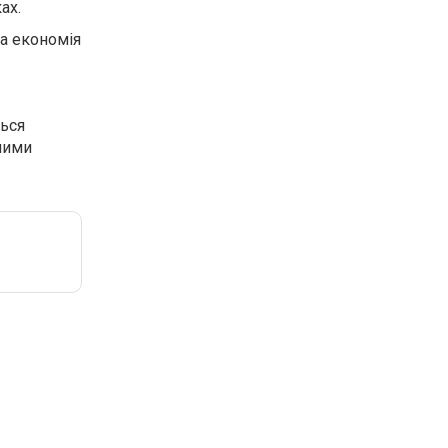
ах.
на економія
ться
чними