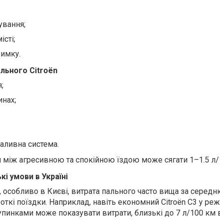
вання;
істі;
зимку.
льного Citroën
;
инах;
паливна система.
я між агресивною та спокійною їздою може сягати 1–1.5 л/
кі умови в Україні
, особливо в Києві, витрата пального часто вища за середн
роткі поїздки. Наприклад, навіть економний Citroën C3 у ре
зупинками може показувати витрати, близькі до 7 л/100 км 