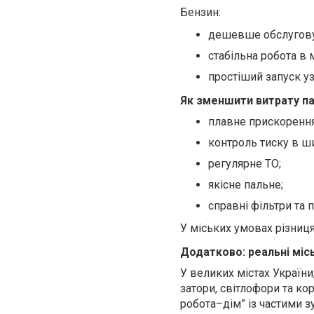
Бензин:
дешевше обслугову
стабільна робота в м
простіший запуск у
Як зменшити витрату па
плавне прискорення
контроль тиску в ш
регулярне ТО;
якісне пальне;
справні фільтри та 
У міських умовах різниц
Додатково: реальні місь
У великих містах України
затори, світлофори та ко
робота–дім” із частими 