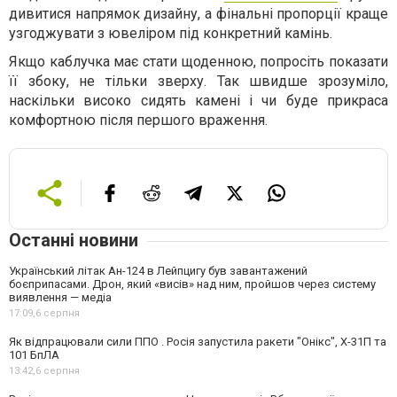
дивитися напрямок дизайну, а фінальні пропорції краще
узгоджувати з ювеліром під конкретний камінь.
Якщо каблучка має стати щоденною, попросіть показати
її збоку, не тільки зверху. Так швидше зрозуміло,
наскільки високо сидять камені і чи буде прикраса
комфортною після першого враження.
Останні новини
Український літак Ан-124 в Лейпцигу був завантажений
боєприпасами. Дрон, який «висів» над ним, пройшов через систему
виявлення — медіа
17:09,
6 серпня
Як відпрацювали сили ППО . Росія запустила ракети "Онікс", Х-31П та
101 БпЛА
13:42,
6 серпня