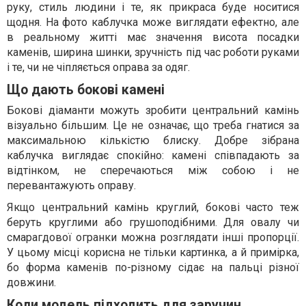
руку, стиль людини і те, як прикраса буде носитися
щодня. На фото каблучка може виглядати ефектно, але
в реальному житті має значення висота посадки
каменів, ширина шинки, зручність під час роботи руками
і те, чи не чіпляється оправа за одяг.
Що дають бокові камені
Бокові діаманти можуть зробити центральний камінь
візуально більшим. Це не означає, що треба гнатися за
максимальною кількістю блиску. Добре зібрана
каблучка виглядає спокійно: камені співпадають за
відтінком, не сперечаються між собою і не
перевантажують оправу.
Якщо центральний камінь круглий, бокові часто теж
беруть круглими або грушоподібними. Для овалу чи
смарагдової огранки можна розглядати інші пропорції.
У цьому місці корисна не тільки картинка, а й примірка,
бо форма каменів по-різному сідає на пальці різної
довжини.
Коли модель підходить для заручин