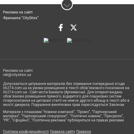
Реклама на сайті
Франшиза "CitySites"
Реклама на сайті:
rek@citysites.ua
Допускається цитування матеріалів без отримання попередньої згоди
06274.com.ua за умови розміщення в тексті обов'язкового посилання на
06274.com.ua - Сайт міста Бахмута (Артемівськ). Для інтернет-видань
обов'язкове розміщення прямого, відкритого для пошукових систем
гіперпосилання на цитовані статті не нижче другого абзацу в тексті або в
якості джерела. Порушення виняткових прав переслідується Законом.
Матеріали з плашками "Новини компаній", "Промо", "Партнерський
матеріал", "Партнерський спецпроєкт", "Політичні новини", "Пресреліз",
"PR", "Офіційно", "Політична реклама" публікуються на правах реклами.
Політика конфіденційності
Правила сайту
Правила