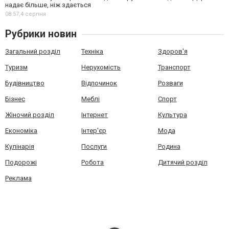
надає більше, ніж здається
08:57,
4 серпня
Рубрики новин
Загальний розділ
Техніка
Здоров'я
Туризм
Нерухомість
Транспорт
Будівництво
Відпочинок
Розваги
Бізнес
Меблі
Спорт
Жіночий розділ
Інтернет
Культура
Економіка
Інтер'єр
Мода
Кулінарія
Послуги
Родина
Подорожі
Робота
Дитячий розділ
Реклама