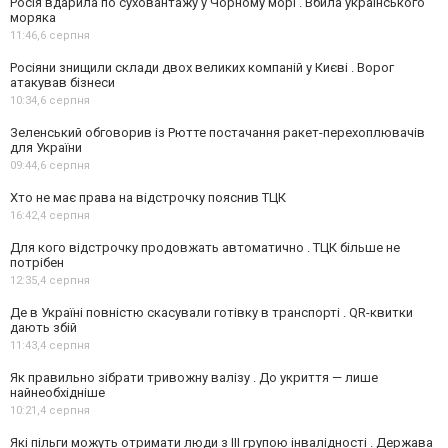
Росія вдарила по суховантажу у Чорному морі . Вбила українського
моряка
11:46,
6 серпня
Росіяни знищили склади двох великих компаній у Києві . Ворог
атакував бізнеси
10:34,
6 серпня
Зеленський обговорив із Рютте постачання ракет-перехоплювачів
для України
09:44,
6 серпня
Хто не має права на відстрочку пояснив ТЦК
16:42,
4 серпня
Для кого відстрочку продовжать автоматично . ТЦК більше не
потрібен
12:35,
4 серпня
Де в Україні повністю скасували готівку в транспорті . QR-квитки
дають збій
11:43,
4 серпня
Як правильно зібрати тривожну валізу . До укриття — лише
найнеобхідніше
10:21,
4 серпня
Які пільги можуть отримати люди з III групою інвалідності . Держава