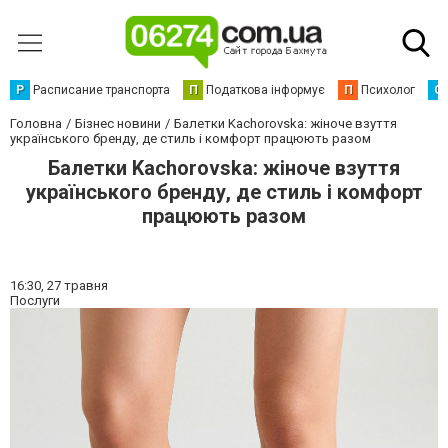
Р
Расписание транспорта
П
Податкова інформує
П
Психолог
С
Головна
Бізнес новини
Балетки Kachorovska: жіноче взуття
українського бренду, де стиль і комфорт працюють разом
Балетки Kachorovska: жіноче взуття
українського бренду, де стиль і комфорт
працюють разом
16:30,
27 травня
Послуги