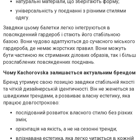
натуральні матеріали, що зберігають форму;
універсальність у поєднанні з різними стилями
одягу.
Завдяки цьому балетки легко інтегруються в
повсякденний гардероб і стають його стабільною
базою. Вони чудово адаптуються до сучасного міського
гардероба, де немає жорстких правил. Вони можуть
бути частиною як стриманих ділових образів, так і більш
розслаблених повсякденних поєднань.
Чому Kachorovska залишається актуальним брендом
Бренд утримує свою позицію завдяки стабільній якості
та чіткій дизайнерській ідентичності. Він не женеться за
швидкими трендами, а розвиває власну естетику, яка
працює довгостроково:
послідовний розвиток власного стилю без різких
змін;
орієнтація на якість, а не на сезонні тренди;
впізнавана естетика, яка легко читається в кожній