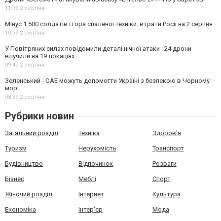
11:39,
2 серпня
Мінус 1 500 солдатів і гора спаленої техніки: втрати Росії на 2 серпня
10:39,
2 серпня
У Повітряних силах повідомили деталі нічної атаки . 24 дрони
влучили на 19 локаціях
09:47,
2 серпня
Зеленський - ОАЕ можуть допомогти Україні з безпекою в Чорному
морі
08:39,
2 серпня
Рубрики новин
Загальний розділ
Техніка
Здоров'я
Туризм
Нерухомість
Транспорт
Будівництво
Відпочинок
Розваги
Бізнес
Меблі
Спорт
Жіночий розділ
Інтернет
Культура
Економіка
Інтер'єр
Мода