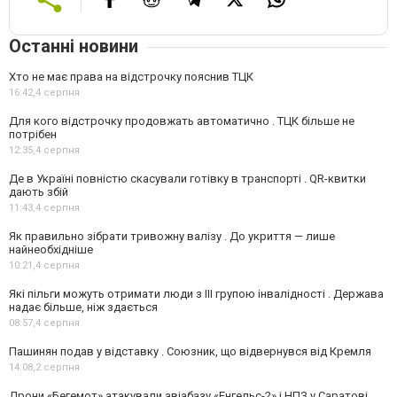
Останні новини
Хто не має права на відстрочку пояснив ТЦК
16:42,
4 серпня
Для кого відстрочку продовжать автоматично . ТЦК більше не
потрібен
12:35,
4 серпня
Де в Україні повністю скасували готівку в транспорті . QR-квитки
дають збій
11:43,
4 серпня
Як правильно зібрати тривожну валізу . До укриття — лише
найнеобхідніше
10:21,
4 серпня
Які пільги можуть отримати люди з III групою інвалідності . Держава
надає більше, ніж здається
08:57,
4 серпня
Пашинян подав у відставку . Союзник, що відвернувся від Кремля
14:08,
2 серпня
Дрони «Бегемот» атакували авіабазу «Енгельс-2» і НПЗ у Саратові