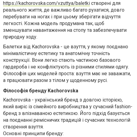
https://kachorovska.com/vzuttya/baletki
створені для
реального життя, де важливо багато рухатися, довго
перебувати на ногах і при цьому зберігати відчуття
легкості. Кожна модель продумана так, щоб
зменшувати навантаження на стопу та забезпечувати
природну ходу.
Балетки від Kachorovska - це взуття, у якому поєднано
мінімалістичну естетику та анатомічну точність
конструкції. Вони легко стають частиною базового
гардероба і не конфліктують із різними стилями одягу.
Філософія цих моделей проста: взуття має не заважати,
а працювати разом з тілом у щоденному русі.
Філософія бренду Kachorovska
Kachorovska - український бренд з довгою історією,
який виріс із сімейного виробництва у сучасний fashion-
бренд з впізнаваною естетикою. Його підхід базується
на поєднанні ремісничих традицій і сучасних технологій
створення взуття.
Основні принципи бренду: