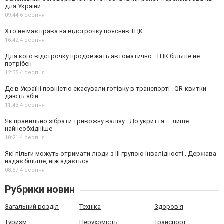
для України
09:44,
6 серпня
Хто не має права на відстрочку пояснив ТЦК
16:42,
4 серпня
Для кого відстрочку продовжать автоматично . ТЦК більше не
потрібен
12:35,
4 серпня
Де в Україні повністю скасували готівку в транспорті . QR-квитки
дають збій
11:43,
4 серпня
Як правильно зібрати тривожну валізу . До укриття — лише
найнеобхідніше
10:21,
4 серпня
Які пільги можуть отримати люди з III групою інвалідності . Держава
надає більше, ніж здається
08:57,
4 серпня
Рубрики новин
Загальний розділ
Техніка
Здоров'я
Туризм
Нерухомість
Транспорт