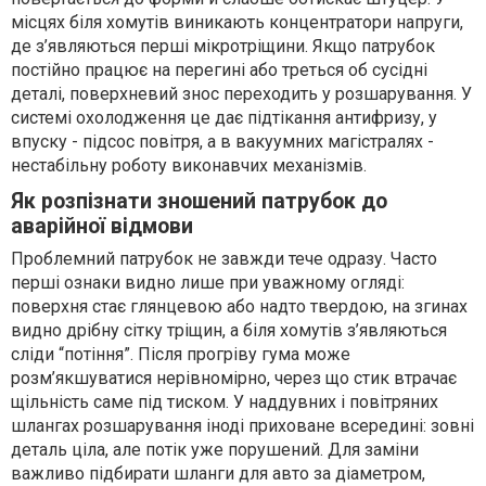
місцях біля хомутів виникають концентратори напруги,
де з’являються перші мікротріщини. Якщо патрубок
постійно працює на перегині або треться об сусідні
деталі, поверхневий знос переходить у розшарування. У
системі охолодження це дає підтікання антифризу, у
впуску - підсос повітря, а в вакуумних магістралях -
нестабільну роботу виконавчих механізмів.
Як розпізнати зношений патрубок до
аварійної відмови
Проблемний патрубок не завжди тече одразу. Часто
перші ознаки видно лише при уважному огляді:
поверхня стає глянцевою або надто твердою, на згинах
видно дрібну сітку тріщин, а біля хомутів з’являються
сліди “потіння”. Після прогріву гума може
розм’якшуватися нерівномірно, через що стик втрачає
щільність саме під тиском. У наддувних і повітряних
шлангах розшарування іноді приховане всередині: зовні
деталь ціла, але потік уже порушений. Для заміни
важливо підбирати шланги для авто за діаметром,