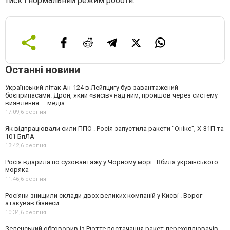
тиск і нормальний режим роботи.
Останні новини
Український літак Ан-124 в Лейпцигу був завантажений
боєприпасами. Дрон, який «висів» над ним, пройшов через систему
виявлення — медіа
17:09,
6 серпня
Як відпрацювали сили ППО . Росія запустила ракети "Онікс", Х-31П та
101 БпЛА
13:42,
6 серпня
Росія вдарила по суховантажу у Чорному морі . Вбила українського
моряка
11:46,
6 серпня
Росіяни знищили склади двох великих компаній у Києві . Ворог
атакував бізнеси
10:34,
6 серпня
Зеленський обговорив із Рютте постачання ракет-перехоплювачів