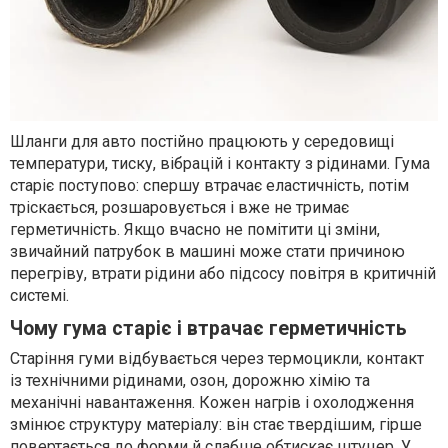
Шланги для авто постійно працюють у середовищі
температури, тиску, вібрацій і контакту з рідинами. Гума
старіє поступово: спершу втрачає еластичність, потім
тріскається, розшаровується і вже не тримає
герметичність. Якщо вчасно не помітити ці зміни,
звичайний патрубок в машині може стати причиною
перегріву, втрати рідини або підсосу повітря в критичній
системі.
Чому гума старіє і втрачає герметичність
Старіння гуми відбувається через термоцикли, контакт
із технічними рідинами, озон, дорожню хімію та
механічні навантаження. Кожен нагрів і охолодження
змінює структуру матеріалу: він стає твердішим, гірше
повертається до форми й слабше обтискає штуцер. У