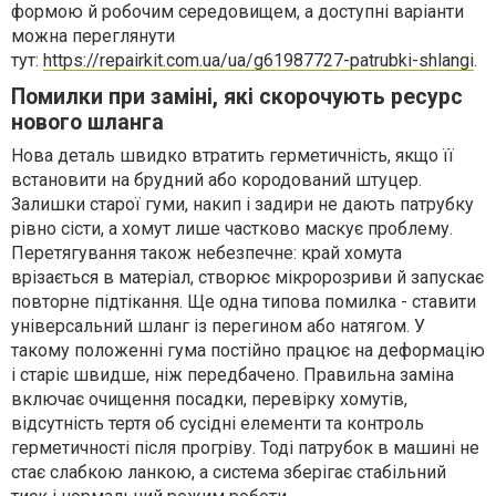
формою й робочим середовищем, а доступні варіанти
можна переглянути
тут:
https://repairkit.com.ua/ua/g61987727-patrubki-shlangi
.
Помилки при заміні, які скорочують ресурс
нового шланга
Нова деталь швидко втратить герметичність, якщо її
встановити на брудний або кородований штуцер.
Залишки старої гуми, накип і задири не дають патрубку
рівно сісти, а хомут лише частково маскує проблему.
Перетягування також небезпечне: край хомута
врізається в матеріал, створює мікророзриви й запускає
повторне підтікання. Ще одна типова помилка - ставити
універсальний шланг із перегином або натягом. У
такому положенні гума постійно працює на деформацію
і старіє швидше, ніж передбачено. Правильна заміна
включає очищення посадки, перевірку хомутів,
відсутність тертя об сусідні елементи та контроль
герметичності після прогріву. Тоді патрубок в машині не
стає слабкою ланкою, а система зберігає стабільний