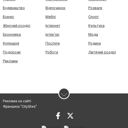
Будівництво
Відпочинок
Розваги
Бізнес
Меблі
Спорт
Жіночий розділ
Інтернет
Культура
Економіка
Інтер'єр
Мода
Кулінарія
Послуги
Родина
Подорожі
Робота
Дитячий розділ
Реклама
Реклама на сайті
Франшиза "CitySites"