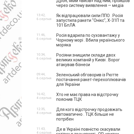
Дрон, який «висів» над ним, пройшов
через систему виявлення — медіа
13:42,
Як відпрацювали сили ППО . Росія
6 серпня
запустила ракети "Онікс", Х-31П та
101 БпЛА
11:46,
Росія вдарила по суховантажу у
6 серпня
Чорному морі . Вбила українського
моряка
10:34,
Росіяни знищили склади двох
6 серпня
великих компаній у Києві . Ворог
атакував бізнеси
09:44,
Зеленський обговорив із Рютте
6 серпня
постачання ракет-перехоплювачів
для України
16:42,
Хто не має права на відстрочку
4 серпня
пояснив ТЦК
12:35,
Для кого відстрочку продовжать
4 серпня
автоматично . ТЦК більше не
потрібен
11:43,
Де в Україні повністю скасували
4 серпня