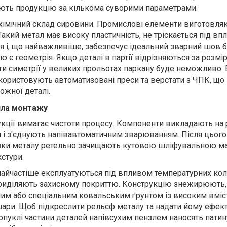
ють продукцію за кількома суворими параметрами.
хімічний склад сировини. Промислові елементи виготовля
Такий метал має високу пластичність, не тріскається під в
 і, що найважливіше, забезпечує ідеальний зварний шов б
 є геометрія. Якщо деталі в партії відрізняються за розмі
гти симетрії у великих прольотах паркану буде неможливо. 
користовують автоматизовані преси та верстати з ЧПК, що 
ожної деталі.
вила монтажу
укції вимагає чистоти процесу. Компоненти викладають на 
м і з'єднують напівавтоматичним зварюванням. Після цього
зки металу ретельно зачищають кутовою шліфувальною 
стури.
найчастіше експлуатуються
під впливом температурних кол
приділяють захисному покриттю. Конструкцію знежирюють,
им або спеціальним ковальським ґрунтом із високим вміс
шари. Щоб підкреслити рельєф металу та надати йому ефек
 опуклі частини деталей напівсухим пензлем наносять патин