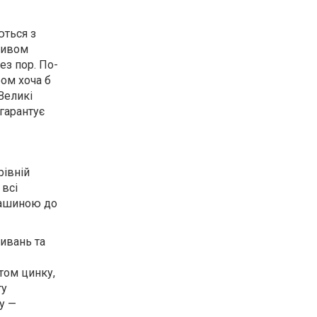
ються з
пливом
ез пор. По-
ром хоча б
Великі
гарантує
рівній
 всі
машиною до
ивань та
том цинку,
ту
у —