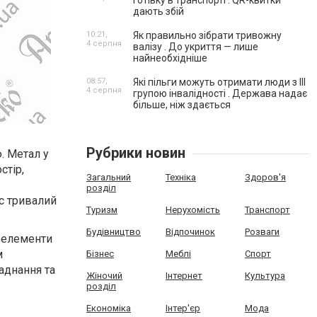
готівку в транспорті . QR-квитки
дають збій
10:21,
Як правильно зібрати тривожну
4 серпня
валізу . До укриття — лише
найнеобхідніше
08:57,
Які пільги можуть отримати люди з III
4 серпня
групою інвалідності . Держава надає
більше, ніж здається
Рубрики новин
. Метал у
стір,
Загальний
Техніка
Здоров'я
розділ
с тривалий
Туризм
Нерухомість
Транспорт
Будівництво
Відпочинок
Розваги
і елементи
м
Бізнес
Меблі
Спорт
аднання та
Жіночий
Інтернет
Культура
розділ
Економіка
Інтер'єр
Мода