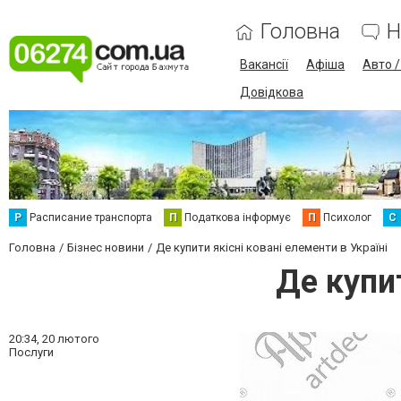
Головна
Н
Вакансії
Афіша
Авто 
Довідкова
Р
Расписание транспорта
П
Податкова інформує
П
Психолог
С
Головна
Бізнес новини
Де купити якісні ковані елементи в Україні
Де купит
20:34,
20 лютого
Послуги