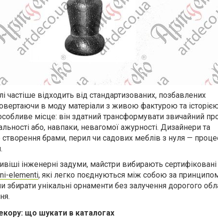
лі частіше відходить від стандартизованих, позбавлених
повертаючи в моду матеріали з живою фактурою та історією
особливе місце: він здатний трансформувати звичайний про
ьності або, навпаки, невагомої ажурності. Дизайнери та
 створення брами, перил чи садових меблів з нуля — проце
.
ивіші інженерні задуми, майстри вибирають сертифікован
ni
-
elementi
, які легко поєднуються між собою за принципо
и збирати унікальні орнаменти без залучення дорогого обл
ня.
екору: що шукати в каталогах