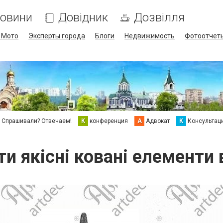
овини
Довідник
Дозвілля
/ Мото
Эксперты города
Блоги
Недвижимость
Фотоотчет
Спрашивали? Отвечаем!
К
конференция
А
Адвокат
К
Консультац
и якісні ковані елементи 