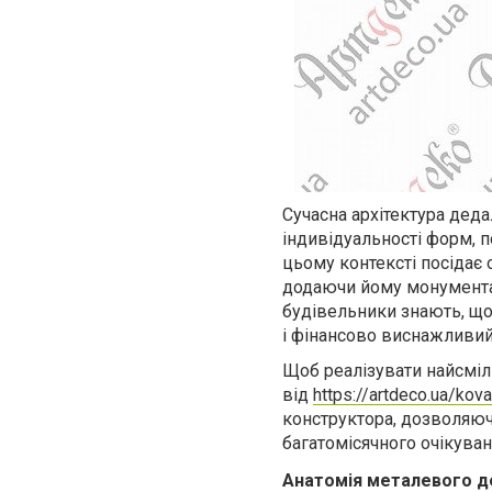
Сучасна архітектура деда
індивідуальності форм, 
цьому контексті посідає 
додаючи йому монументал
будівельники знають, що
і фінансово виснажливий
Щоб реалізувати найсміл
від
https
://
artdeco
.
ua
/
kova
конструктора, дозволяюч
багатомісячного очікуван
Анатомія металевого д