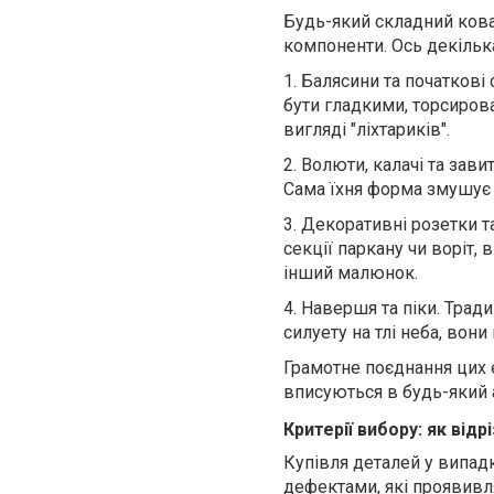
Будь-який складний кова
компоненти.
Ось декільк
1.
Балясини та початкові с
бути гладкими, торсиров
вигляді "ліхтариків".
2.
Волюти, калачі та завит
Сама їхня форма змушує с
3.
Декоративні розетки та
секції паркану чи воріт
інший малюнок.
4.
Навершя та піки.
Тради
силуету на тлі неба, во
Грамотне поєднання цих 
вписуються в будь-який 
Критерії вибору: як від
Купівля деталей у випад
дефектами, які проявивл