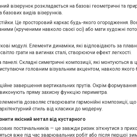
ний візерунок розкладається на базові геометричні та при
а базових видів візерунків.
тійки.
Це просторовий каркас будь-якого огородження. В
аними (крученими навколо своєї осі) або мати художні пот
кові модулі.
Елементи динаміки, які відповідають за плавні 
вітло грати на вигинах сталі, створюючи ефект легкості.
 панелі.
Складні симетричні композиції, які монтуються в 
, виступаючи головним візуальним акцентом, навколо якого 
ційне завершення вертикальних прутів. Окрім формування 
ни виконують пряму захисну функцію периметра.
елементів дозволяє створювати гармонійні композиції, що
архітектурний стиль від класики до модерну.
різнити якісний метал від кустарного
кових постачальників — це завжди ризик зіткнутися з при
яться вже під час зварювальних робіт або після першої зим