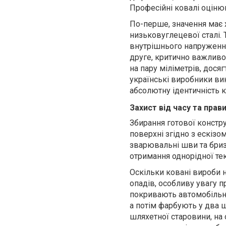
Професійні ковалі оціню
По-перше, значення має 
низьковуглецевої сталі. 
внутрішнього напруження
друге, критично важливою
на пару міліметрів, дося
українські виробники ви
абсолютну ідентичність к
Захист від часу та пра
Збирання готової констр
поверхні згідно з ескізо
зварювальні шви та бри
отримання однорідної тек
Оскільки ковані вироби 
опадів
, особливу увагу 
покривають автомобільн
а потім фарбують у два 
шляхетної старовини, на