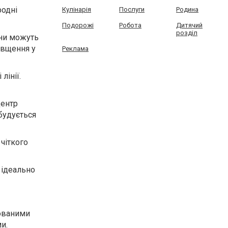
родні
Кулінарія
Послуги
Родина
Подорожі
Робота
Дитячий
розділ
они можуть
овщення у
Реклама
лінії.
центр
будується
чіткого
 ідеально
хованими
и.