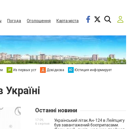
ы
Погода
Оголошення
Карта міста
ии
И
Из первых уст
Д
Довідкова
Ю
Юстиция информирует
в Україні
Останні новини
17:09,
Український літак Ан-124 в Лейпцигу
6 серпня
був завантажений боєприпасами.