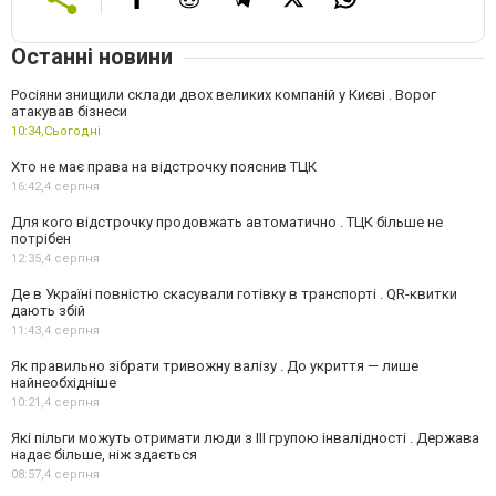
Останні новини
Росіяни знищили склади двох великих компаній у Києві . Ворог
атакував бізнеси
10:34,
Сьогодні
Хто не має права на відстрочку пояснив ТЦК
16:42,
4 серпня
Для кого відстрочку продовжать автоматично . ТЦК більше не
потрібен
12:35,
4 серпня
Де в Україні повністю скасували готівку в транспорті . QR-квитки
дають збій
11:43,
4 серпня
Як правильно зібрати тривожну валізу . До укриття — лише
найнеобхідніше
10:21,
4 серпня
Які пільги можуть отримати люди з III групою інвалідності . Держава
надає більше, ніж здається
08:57,
4 серпня