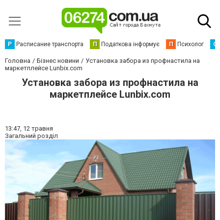
Р
Расписание транспорта
П
Податкова інформує
П
Психолог
С
Головна
Бізнес новини
Установка забора из профнастила на
маркетплейсе Lunbix.com
Установка забора из профнастила на
маркетплейсе Lunbix.com
13:47,
12 травня
Загальний розділ