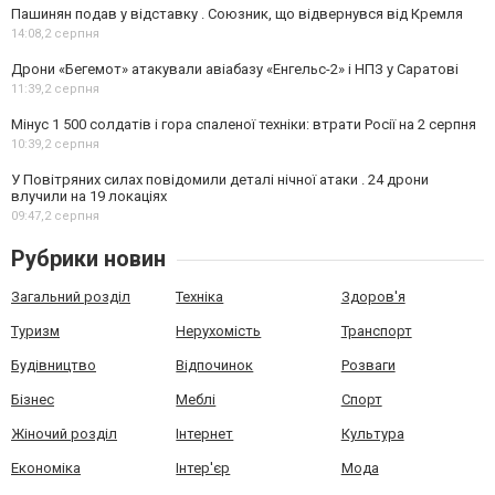
Пашинян подав у відставку . Союзник, що відвернувся від Кремля
14:08,
2 серпня
Дрони «Бегемот» атакували авіабазу «Енгельс-2» і НПЗ у Саратові
11:39,
2 серпня
Мінус 1 500 солдатів і гора спаленої техніки: втрати Росії на 2 серпня
10:39,
2 серпня
У Повітряних силах повідомили деталі нічної атаки . 24 дрони
влучили на 19 локаціях
09:47,
2 серпня
Рубрики новин
Загальний розділ
Техніка
Здоров'я
Туризм
Нерухомість
Транспорт
Будівництво
Відпочинок
Розваги
Бізнес
Меблі
Спорт
Жіночий розділ
Інтернет
Культура
Економіка
Інтер'єр
Мода