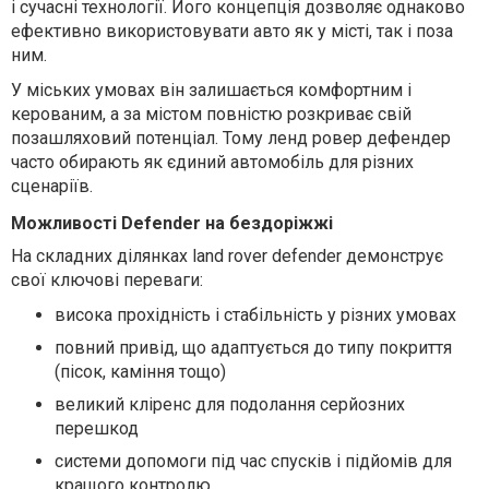
і сучасні технології. Його концепція дозволяє однаково
ефективно використовувати авто як у місті, так і поза
ним.
У міських умовах він залишається комфортним і
керованим, а за містом повністю розкриває свій
позашляховий потенціал. Тому ленд ровер дефендер
часто обирають як єдиний автомобіль для різних
сценаріїв.
Можливості Defender на бездоріжжі
На складних ділянках land rover defender демонструє
свої ключові переваги:
висока прохідність і стабільність у різних умовах
повний привід, що адаптується до типу покриття
(пісок, каміння тощо)
великий кліренс для подолання серйозних
перешкод
системи допомоги під час спусків і підйомів для
кращого контролю