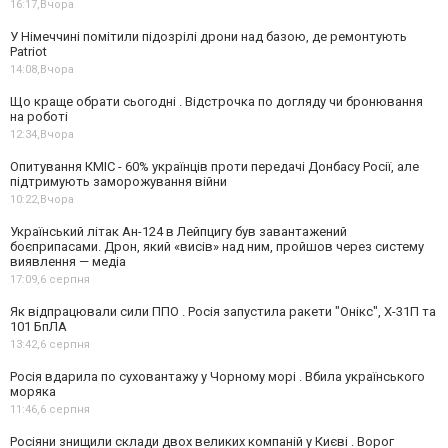
16:17,
Вчора
У Німеччині помітили підозрілі дрони над базою, де ремонтують
Patriot
14:08,
Вчора
Що краще обрати сьогодні . Відстрочка по догляду чи бронювання
на роботі
12:34,
Вчора
Опитування КМІС - 60% українців проти передачі Донбасу Росії, але
підтримують заморожування війни
10:22,
Вчора
Український літак Ан-124 в Лейпцигу був завантажений
боєприпасами. Дрон, який «висів» над ним, пройшов через систему
виявлення — медіа
17:09,
6 серпня
Як відпрацювали сили ППО . Росія запустила ракети "Онікс", Х-31П та
101 БпЛА
13:42,
6 серпня
Росія вдарила по суховантажу у Чорному морі . Вбила українського
моряка
11:46,
6 серпня
Росіяни знищили склади двох великих компаній у Києві . Ворог