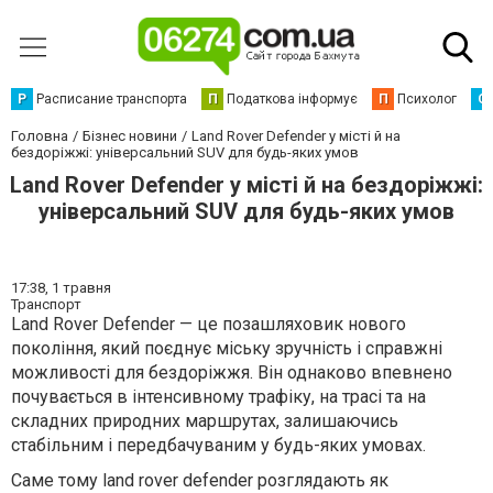
Р
Расписание транспорта
П
Податкова інформує
П
Психолог
С
Головна
Бізнес новини
Land Rover Defender у місті й на
бездоріжжі: універсальний SUV для будь-яких умов
Land Rover Defender у місті й на бездоріжжі:
універсальний SUV для будь-яких умов
17:38,
1 травня
Транспорт
Land Rover Defender — це позашляховик нового
покоління, який поєднує міську зручність і справжні
можливості для бездоріжжя. Він однаково впевнено
почувається в інтенсивному трафіку, на трасі та на
складних природних маршрутах, залишаючись
стабільним і передбачуваним у будь-яких умовах.
Саме тому land rover defender розглядають як