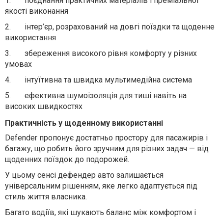
1.
поєднання практичних матеріалів і преміальної
якості виконання
2.
інтер’єр, розрахований на довгі поїздки та щоденне
використання
3.
збереження високого рівня комфорту у різних
умовах
4.
інтуїтивна та швидка мультимедійна система
5.
ефективна шумоізоляція для тиші навіть на
високих швидкостях
Практичність у щоденному використанні
Defender пропонує достатньо простору для пасажирів і
багажу, що робить його зручним для різних задач — від
щоденних поїздок до подорожей.
У цьому сенсі дефендер авто залишається
універсальним рішенням, яке легко адаптується під
стиль життя власника.
Багато водіїв, які шукають баланс між комфортом і