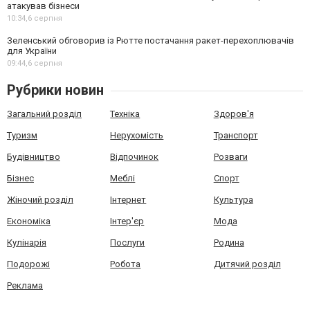
атакував бізнеси
10:34,
6 серпня
Зеленський обговорив із Рютте постачання ракет-перехоплювачів
для України
09:44,
6 серпня
Рубрики новин
Загальний розділ
Техніка
Здоров'я
Туризм
Нерухомість
Транспорт
Будівництво
Відпочинок
Розваги
Бізнес
Меблі
Спорт
Жіночий розділ
Інтернет
Культура
Економіка
Інтер'єр
Мода
Кулінарія
Послуги
Родина
Подорожі
Робота
Дитячий розділ
Реклама