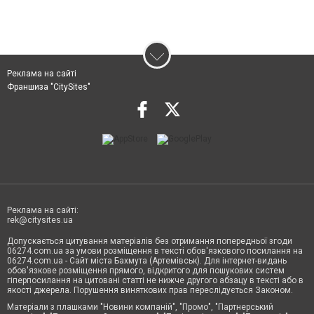
Реклама на сайті
Франшиза "CitySites"
Реклама на сайті:
rek@citysites.ua
Допускається цитування матеріалів без отримання попередньої згоди
06274.com.ua за умови розміщення в тексті обов'язкового посилання на
06274.com.ua - Сайт міста Бахмута (Артемівськ). Для інтернет-видань
обов'язкове розміщення прямого, відкритого для пошукових систем
гіперпосилання на цитовані статті не нижче другого абзацу в тексті або в
якості джерела. Порушення виняткових прав переслідується Законом.
Матеріали з плашками "Новини компаній", "Промо", "Партнерський