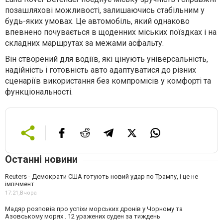
позашляхові можливості, залишаючись стабільним у
будь-яких умовах. Це автомобіль, який однаково
впевнено почувається в щоденних міських поїздках і на
складних маршрутах за межами асфальту.
Він створений для водіїв, які цінують універсальність,
надійність і готовність авто адаптуватися до різних
сценаріїв використання без компромісів у комфорті та
функціональності.
Останні новини
Reuters - Демократи США готують новий удар по Трампу, і це не
імпічмент
17:21,
Вчора
Мадяр розповів про успіхи морських дронів у Чорному та
Азовському морях . 12 уражених суден за тиждень