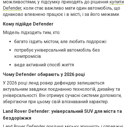
можливостями, у підсумку приходять до рішення
купити
Defender
, коли стає важливо мати один автомобіль, що
однаково впевнено працює і в місті, і за його межами.
Кому підійде Defender
Модель підходить тим, хто:
багато їздить містом, але любить подорожі
потребує універсальний автомобіль без
компромісів
веде активний спосіб життя
Чому Defender обирають у 2026 році
У 2026 році ленд ровер дефендер залишається
актуальним завдяки поєднанню технологій, дизайну та
універсальності. Він отримує сучасні системи допомоги,
зберігаючи при цьому свій впізнаваний характер.
Land Rover Defender: універсальний SUV для міста та
бездоріжжя
Land Rover Defender поєднує міську зручність і справжні