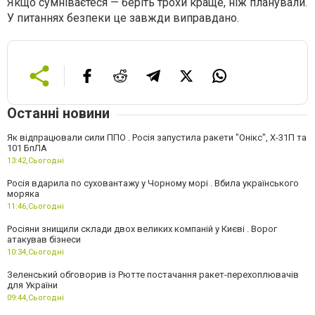
Якщо сумніваєтеся — беріть трохи краще, ніж планували.
У питаннях безпеки це завжди виправдано.
Останні новини
Як відпрацювали сили ППО . Росія запустила ракети "Онікс", Х-31П та
101 БпЛА
13:42,
Сьогодні
Росія вдарила по суховантажу у Чорному морі . Вбила українського
моряка
11:46,
Сьогодні
Росіяни знищили склади двох великих компаній у Києві . Ворог
атакував бізнеси
10:34,
Сьогодні
Зеленський обговорив із Рютте постачання ракет-перехоплювачів
для України
09:44,
Сьогодні