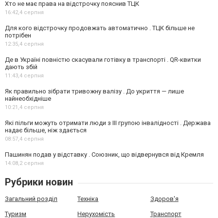
Хто не має права на відстрочку пояснив ТЦК
16:42,
4 серпня
Для кого відстрочку продовжать автоматично . ТЦК більше не
потрібен
12:35,
4 серпня
Де в Україні повністю скасували готівку в транспорті . QR-квитки
дають збій
11:43,
4 серпня
Як правильно зібрати тривожну валізу . До укриття — лише
найнеобхідніше
10:21,
4 серпня
Які пільги можуть отримати люди з III групою інвалідності . Держава
надає більше, ніж здається
08:57,
4 серпня
Пашинян подав у відставку . Союзник, що відвернувся від Кремля
14:08,
2 серпня
Рубрики новин
Загальний розділ
Техніка
Здоров'я
Туризм
Нерухомість
Транспорт