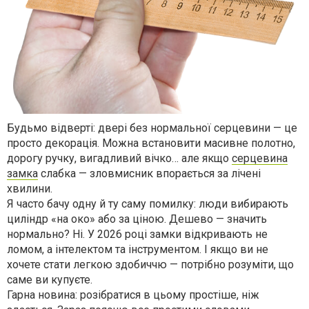
Будьмо відверті: двері без нормальної серцевини — це
просто декорація. Можна встановити масивне полотно,
дорогу ручку, вигадливий вічко… але якщо
серцевина
замка
слабка — зловмисник впорається за лічені
хвилини.
Я часто бачу одну й ту саму помилку: люди вибирають
циліндр «на око» або за ціною. Дешево — значить
нормально? Ні. У 2026 році замки відкривають не
ломом, а інтелектом та інструментом. І якщо ви не
хочете стати легкою здобиччю — потрібно розуміти, що
саме ви купуєте.
Гарна новина: розібратися в цьому простіше, ніж