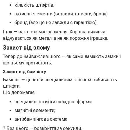
кількість штифтів;
захисні елементи (вставки, штифти, броня);
бренд (але це не завжди є гарантією).
І так — вага теж має значення. Хороша личинка
відчувається як метал, а не як порожня іграшка.
Захист від злому
Тепер до найважливішого — як саме ламають замки і
що цьому протистоїть.
Захист від бампінгу
Бампінг — це коли спеціальним ключем вибивають
штифти.
Що допомагає:
спеціальні штифти складної форми;
магнітні елементи;
антибампінгова система
? Без цього — розкриття за секунди.