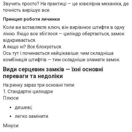
Звучить просто? На практиці — це ювелірна механіка, де
точність вирішує все.
Принцип роботи личинки
Коли ви вставляєте ключ, він вирівнює штифти в одну
лінію. Якщо все збіглося — циліндр обертається, замок
відкривається.
А якщо ні? Все блокується.
Ось тут і починається найцікавіше: чим складніша
комбінація штифтів — тим складніше зламати замок.
Види серцевин замків — їхні основні
переваги та недоліки
На ринку зараз три основні типи:
1. Стандартні циліндри
Плюси:
дешеві;
легко замінити.
Мінуси: