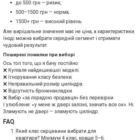
до 500 грн — ризик;
500–1500 грн — норма;
1500+ грн — високий рівень.
Але вирішальне значення має не ціна, а характеристики.
Іноді можна вибрати середній сегмент і отримати
чудовий результат.
Поширені помилки при виборі
Ось топ того, що я бачу постійно:
❌ Купівля найдешевшої моделі.
❌ Ігнорування класу безпеки.
❌ Неправильний розмір циліндра.
❌ Відсутність броненакладки.
❌ Вибір «за порадою продавця» без перевірки.
І улюблене: «у мене ж двері залізні, значить все ок». Ні.
Зламують не двері — зламують циліндр.
FAQ
Який клас серцевини вибрати для
квартири? Мінімум 4 клас, краще 5–6.