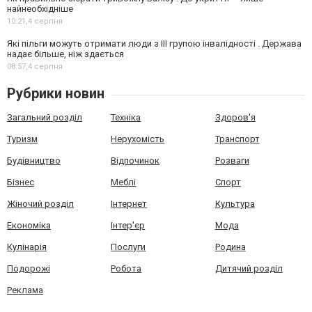
найнеобхідніше
10:21,
4 серпня
Які пільги можуть отримати люди з III групою інвалідності . Держава
надає більше, ніж здається
08:57,
4 серпня
Рубрики новин
Загальний розділ
Техніка
Здоров'я
Туризм
Нерухомість
Транспорт
Будівництво
Відпочинок
Розваги
Бізнес
Меблі
Спорт
Жіночий розділ
Інтернет
Культура
Економіка
Інтер'єр
Мода
Кулінарія
Послуги
Родина
Подорожі
Робота
Дитячий розділ
Реклама