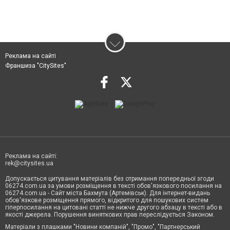
Реклама на сайті
Франшиза "CitySites"
Реклама на сайті:
rek@citysites.ua
Допускається цитування матеріалів без отримання попередньої згоди
06274.com.ua за умови розміщення в тексті обов'язкового посилання на
06274.com.ua - Сайт міста Бахмута (Артемівськ). Для інтернет-видань
обов'язкове розміщення прямого, відкритого для пошукових систем
гіперпосилання на цитовані статті не нижче другого абзацу в тексті або в
якості джерела. Порушення виняткових прав переслідується Законом.
Матеріали з плашками "Новини компаній", "Промо", "Партнерський