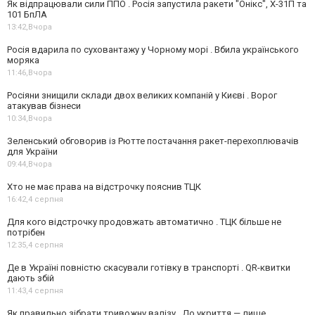
Як відпрацювали сили ППО . Росія запустила ракети "Онікс", Х-31П та
101 БпЛА
13:42,
Вчора
Росія вдарила по суховантажу у Чорному морі . Вбила українського
моряка
11:46,
Вчора
Росіяни знищили склади двох великих компаній у Києві . Ворог
атакував бізнеси
10:34,
Вчора
Зеленський обговорив із Рютте постачання ракет-перехоплювачів
для України
09:44,
Вчора
Хто не має права на відстрочку пояснив ТЦК
16:42,
4 серпня
Для кого відстрочку продовжать автоматично . ТЦК більше не
потрібен
12:35,
4 серпня
Де в Україні повністю скасували готівку в транспорті . QR-квитки
дають збій
11:43,
4 серпня
Як правильно зібрати тривожну валізу . До укриття — лише