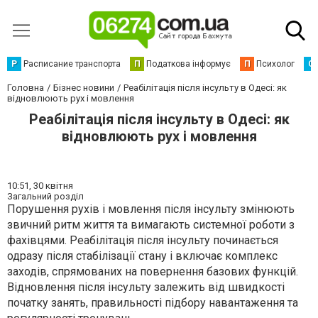
Р
Расписание транспорта
П
Податкова інформує
П
Психолог
С
Головна
Бізнес новини
Реабілітація після інсульту в Одесі: як
відновлюють рух і мовлення
Реабілітація після інсульту в Одесі: як
відновлюють рух і мовлення
10:51,
30 квітня
Загальний розділ
Порушення рухів і мовлення після інсульту змінюють
звичний ритм життя та вимагають системної роботи з
фахівцями. Реабілітація після інсульту починається
одразу після стабілізації стану і включає комплекс
заходів, спрямованих на повернення базових функцій.
Відновлення після інсульту залежить від швидкості
початку занять, правильності підбору навантаження та