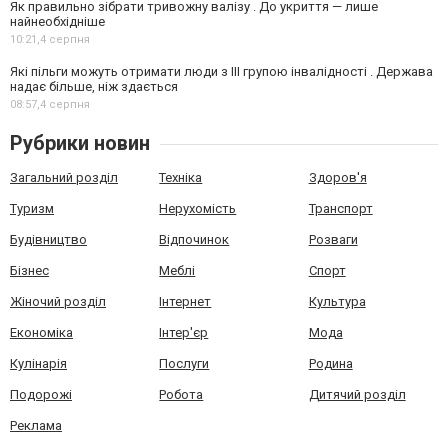
Як правильно зібрати тривожну валізу . До укриття — лише
найнеобхідніше
10:21,
4 серпня
Які пільги можуть отримати люди з III групою інвалідності . Держава
надає більше, ніж здається
08:57,
4 серпня
Рубрики новин
Загальний розділ
Техніка
Здоров'я
Туризм
Нерухомість
Транспорт
Будівництво
Відпочинок
Розваги
Бізнес
Меблі
Спорт
Жіночий розділ
Інтернет
Культура
Економіка
Інтер'єр
Мода
Кулінарія
Послуги
Родина
Подорожі
Робота
Дитячий розділ
Реклама