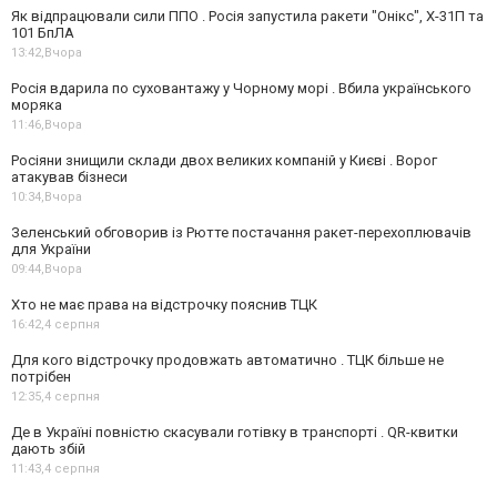
Як відпрацювали сили ППО . Росія запустила ракети "Онікс", Х-31П та
101 БпЛА
13:42,
Вчора
Росія вдарила по суховантажу у Чорному морі . Вбила українського
моряка
11:46,
Вчора
Росіяни знищили склади двох великих компаній у Києві . Ворог
атакував бізнеси
10:34,
Вчора
Зеленський обговорив із Рютте постачання ракет-перехоплювачів
для України
09:44,
Вчора
Хто не має права на відстрочку пояснив ТЦК
16:42,
4 серпня
Для кого відстрочку продовжать автоматично . ТЦК більше не
потрібен
12:35,
4 серпня
Де в Україні повністю скасували готівку в транспорті . QR-квитки
дають збій
11:43,
4 серпня