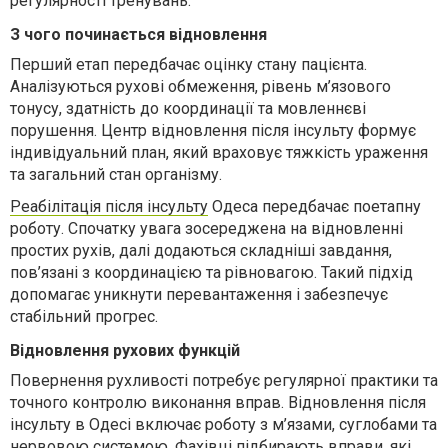
регулярності тренувань.
З чого починається відновлення
Перший етап передбачає оцінку стану пацієнта.
Аналізуються рухові обмеження, рівень м’язового
тонусу, здатність до координації та мовленнєві
порушення. Центр відновлення після інсульту формує
індивідуальний план, який враховує тяжкість ураження
та загальний стан організму.
Реабілітація після інсульту
Одеса передбачає поетапну
роботу. Спочатку увага зосереджена на відновленні
простих рухів, далі додаються складніші завдання,
пов’язані з координацією та рівновагою. Такий підхід
допомагає уникнути перевантаження і забезпечує
стабільний прогрес.
Відновлення рухових функцій
Повернення рухливості потребує регулярної практики та
точного контролю виконання вправ. Відновлення після
інсульту в Одесі включає роботу з м’язами, суглобами та
нервовою системою. Фахівці підбирають вправи, які