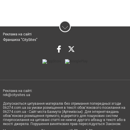
Реклама на сайті
Франшиза "CitySites"
Реклама на сайті:
rek@citysites.ua
Допускається цитування матеріалів без отримання попередньої згоди
06274.com.ua за умови розміщення в тексті обов'язкового посилання на
06274.com.ua - Сайт міста Бахмута (Артемівськ). Для інтернет-видань
обов'язкове розміщення прямого, відкритого для пошукових систем
гіперпосилання на цитовані статті не нижче другого абзацу в тексті або в
якості джерела. Порушення виняткових прав переслідується Законом.