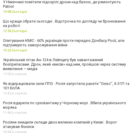
У Німеччині помітили підозрілі дрони над базою, де ремонтують
Patriot
14:08,
Сьогодні
Що краще обрати сьогодні . Відстрочка по догляду чи бронювання
на роботі
12:34,
Сьогодні
Опитування КМІС - 60% українців проти передачі Донбасу Росії, але
підтримують заморожування війни
10:22,
Сьогодні
Український літак Ан-124 в Лейпцигу був завантажений
боєприпасами. Дрон, який «висів» над ним, пройшов через систему
виявлення — медіа
17:09,
6 серпня
Як відпрацювали сили ППО . Росія запустила ракети "Онікс", Х-31П та
101 БпЛА
13:42,
6 серпня
Росія вдарила по суховантажу у Чорному морі . Вбила українського
моряка
11:46,
6 серпня
Росіяни знищили склади двох великих компаній у Києві . Ворог
атакував бізнеси
10:34,
6 серпня