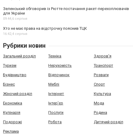
Зеленський обговорив із Рютте постачання ракет-перехоплювачів
для України
09:44,
6 серпня
Хто не має права на відстрочку пояснив ТЦК
16:42,
4 серпня
Рубрики новин
Загальний розділ
Техніка
Здоров'я
Туризм
Нерухомість
Транспорт
Будівництво
Відпочинок
Розваги
Бізнес
Меблі
Спорт
Жіночий розділ
Інтернет
Культура
Економіка
Інтер'єр
Мода
Кулінарія
Послуги
Родина
Подорожі
Робота
Дитячий розділ
Реклама