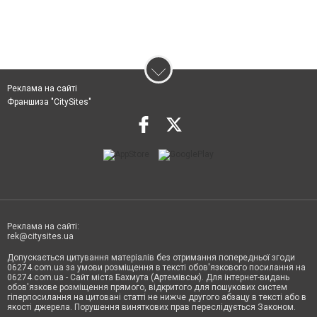
Реклама на сайті
Франшиза "CitySites"
Реклама на сайті:
rek@citysites.ua
Допускається цитування матеріалів без отримання попередньої згоди
06274.com.ua за умови розміщення в тексті обов'язкового посилання на
06274.com.ua - Сайт міста Бахмута (Артемівськ). Для інтернет-видань
обов'язкове розміщення прямого, відкритого для пошукових систем
гіперпосилання на цитовані статті не нижче другого абзацу в тексті або в
якості джерела. Порушення виняткових прав переслідується Законом.