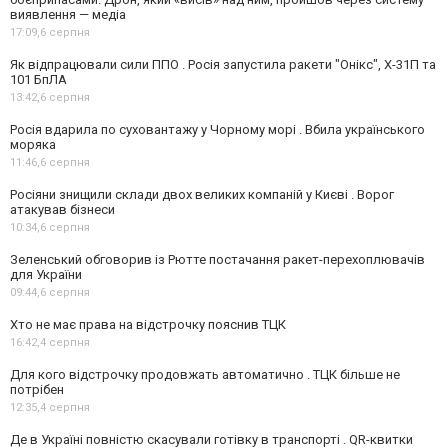
виявлення — медіа
17:09,
6 серпня
Як відпрацювали сили ППО . Росія запустила ракети "Онікс", Х-31П та
101 БпЛА
13:42,
6 серпня
Росія вдарила по суховантажу у Чорному морі . Вбила українського
моряка
11:46,
6 серпня
Росіяни знищили склади двох великих компаній у Києві . Ворог
атакував бізнеси
10:34,
6 серпня
Зеленський обговорив із Рютте постачання ракет-перехоплювачів
для України
09:44,
6 серпня
Хто не має права на відстрочку пояснив ТЦК
16:42,
4 серпня
Для кого відстрочку продовжать автоматично . ТЦК більше не
потрібен
12:35,
4 серпня
Де в Україні повністю скасували готівку в транспорті . QR-квитки