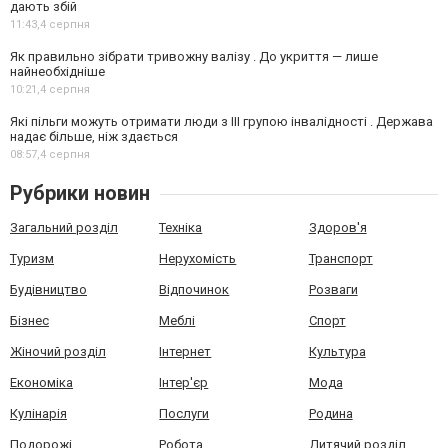
дають збій
11:43,
4 серпня
Як правильно зібрати тривожну валізу . До укриття — лише
найнеобхідніше
10:21,
4 серпня
Які пільги можуть отримати люди з III групою інвалідності . Держава
надає більше, ніж здається
08:57,
4 серпня
Рубрики новин
Загальний розділ
Техніка
Здоров'я
Туризм
Нерухомість
Транспорт
Будівництво
Відпочинок
Розваги
Бізнес
Меблі
Спорт
Жіночий розділ
Інтернет
Культура
Економіка
Інтер'єр
Мода
Кулінарія
Послуги
Родина
Подорожі
Робота
Дитячий розділ