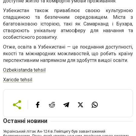
доступне житло та комфортні умови проживання.
Узбекистан також приваблює своєю культурною
спадщиною та безпечним середовищем. Міста з
багатовіковою історією, такі як Самарканд і Бухара,
створюють унікальну атмосферу для навчання та
особистісного розвитку.
Отже, освіта в Узбекистані — це поєднання доступності,
якості та міжнародних можливостей, що робить країну
перспективним напрямком для здобуття вищої освіти.
Ozbekistanda tehsil
Xaricde tehsil
Останні новини
Український літак Ан-124 в Лейпцигу був завантажений
боєприпасами. Дрон, який «висів» над ним, пройшов через систему