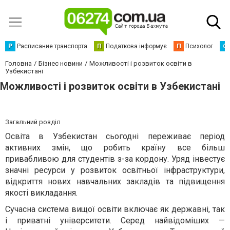
Р
Расписание транспорта
П
Податкова інформує
П
Психолог
С
Головна
Бізнес новини
Можливості і розвиток освіти в
Узбекистані
Можливості і розвиток освіти в Узбекистані
Загальний розділ
Освіта в Узбекистан сьогодні переживає період
активних змін, що робить країну все більш
привабливою для студентів з-за кордону. Уряд інвестує
значні ресурси у розвиток освітньої інфраструктури,
відкриття нових навчальних закладів та підвищення
якості викладання.
Сучасна система вищої освіти включає як державні, так
і приватні університети. Серед найвідоміших —