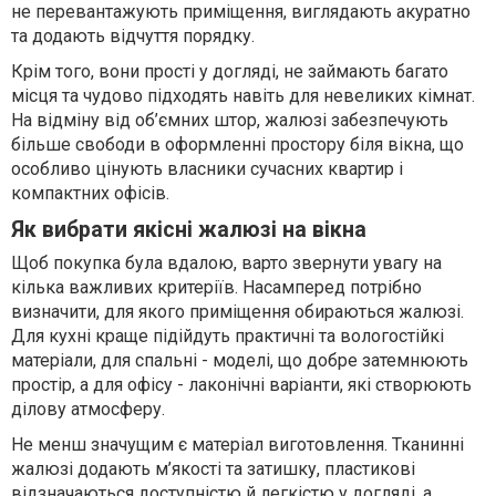
не перевантажують приміщення, виглядають акуратно
та додають відчуття порядку.
Крім того, вони прості у догляді, не займають багато
місця та чудово підходять навіть для невеликих кімнат.
На відміну від об’ємних штор, жалюзі забезпечують
більше свободи в оформленні простору біля вікна, що
особливо цінують власники сучасних квартир і
компактних офісів.
Як вибрати якісні жалюзі на вікна
Щоб покупка була вдалою, варто звернути увагу на
кілька важливих критеріїв. Насамперед потрібно
визначити, для якого приміщення обираються жалюзі.
Для кухні краще підійдуть практичні та вологостійкі
матеріали, для спальні - моделі, що добре затемнюють
простір, а для офісу - лаконічні варіанти, які створюють
ділову атмосферу.
Не менш значущим є матеріал виготовлення. Тканинні
жалюзі додають м’якості та затишку, пластикові
відзначаються доступністю й легкістю у догляді, а