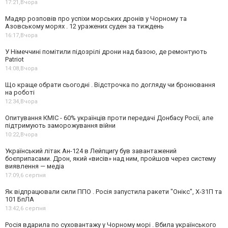
17:21,
Вчора
Мадяр розповів про успіхи морських дронів у Чорному та
Азовському морях . 12 уражених суден за тиждень
16:17,
Вчора
У Німеччині помітили підозрілі дрони над базою, де ремонтують
Patriot
14:08,
Вчора
Що краще обрати сьогодні . Відстрочка по догляду чи бронювання
на роботі
12:34,
Вчора
Опитування КМІС - 60% українців проти передачі Донбасу Росії, але
підтримують заморожування війни
10:22,
Вчора
Український літак Ан-124 в Лейпцигу був завантажений
боєприпасами. Дрон, який «висів» над ним, пройшов через систему
виявлення — медіа
17:09,
6 серпня
Як відпрацювали сили ППО . Росія запустила ракети "Онікс", Х-31П та
101 БпЛА
13:42,
6 серпня
Росія вдарила по суховантажу у Чорному морі . Вбила українського