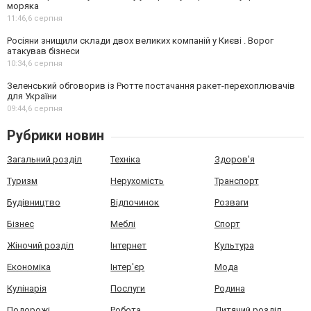
моряка
11:46,
6 серпня
Росіяни знищили склади двох великих компаній у Києві . Ворог
атакував бізнеси
10:34,
6 серпня
Зеленський обговорив із Рютте постачання ракет-перехоплювачів
для України
09:44,
6 серпня
Рубрики новин
Загальний розділ
Техніка
Здоров'я
Туризм
Нерухомість
Транспорт
Будівництво
Відпочинок
Розваги
Бізнес
Меблі
Спорт
Жіночий розділ
Інтернет
Культура
Економіка
Інтер'єр
Мода
Кулінарія
Послуги
Родина
Подорожі
Робота
Дитячий розділ