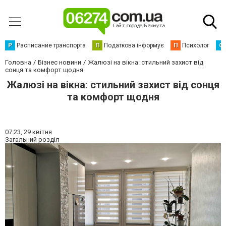
Р
Расписание транспорта
П
Податкова інформує
П
Психолог
С
Головна
Бізнес новини
Жалюзі на вікна: стильний захист від
сонця та комфорт щодня
Жалюзі на вікна: стильний захист від сонця
та комфорт щодня
07:23,
29 квітня
Загальний розділ