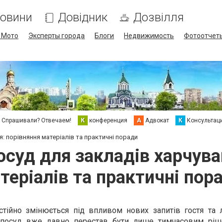
овини
Довідник
Дозвілля
/ Мото
Эксперты города
Блоги
Недвижимость
Фотоотчет
Спрашивали? Отвечаем!
К
конференция
А
Адвокат
К
Консультац
: порівняння матеріалів та практичні поради
суд для закладів харчува
теріалів та практичні пор
остійно змінюється під впливом нових запитів гостя та 
 посуд вже давно перестав бути лише тимчасовим рі