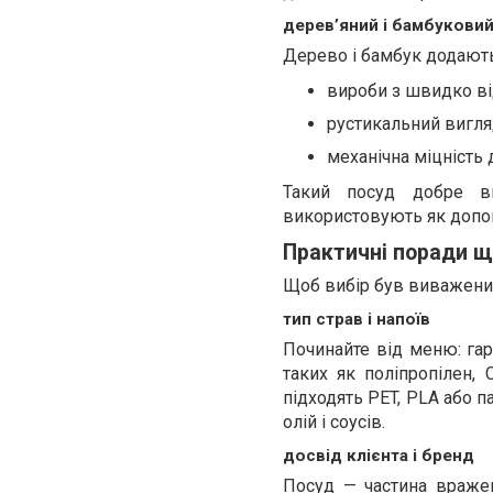
дерев’яний і бамбукови
Дерево і бамбук додають 
вироби з швидко в
рустикальний вигляд
механічна міцність 
Такий посуд добре ви
використовують як допов
Практичні поради щ
Щоб вибір був виваженим,
тип страв і напоїв
Починайте від меню: гар
таких як поліпропілен,
підходять PET, PLA або п
олій і соусів.
досвід клієнта і бренд
Посуд — частина вражен