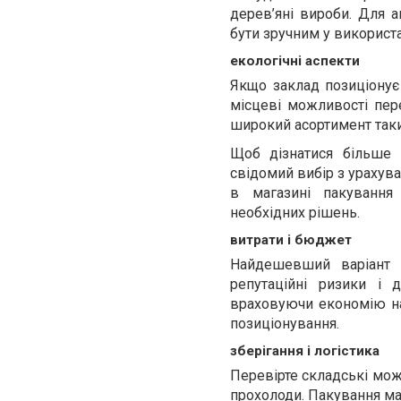
дерев’яні вироби. Для а
бути зручним у використа
екологічні аспекти
Якщо заклад позиціонує 
місцеві можливості пер
широкий асортимент таки
Щоб дізнатися більше 
свідомий вибір з урахув
в магазині пакуванн
необхідних рішень.
витрати і бюджет
Найдешевший варіант 
репутаційні ризики і д
враховуючи економію на 
позиціонування.
зберігання і логістика
Перевірте складські можл
прохолоди. Пакування ма