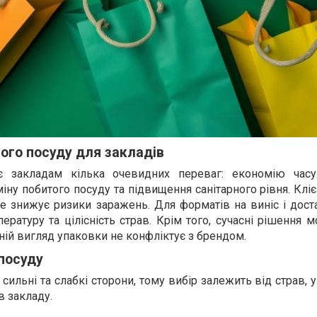
ого посуду для закладів
 закладам кілька очевидних переваг: економію часу
іну побитого посуду та підвищення санітарного рівня. Клі
це знижує ризики заражень. Для форматів на виніс і дос
ературу та цілісність страв. Крім того, сучасні рішення 
ній вигляд упаковки не конфліктує з брендом.
посуду
сильні та слабкі сторони, тому вибір залежить від страв, 
в закладу.