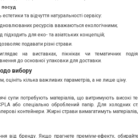
й посуд
естетики та відчуття натуральності сервісу:
ідновлюваних ресурсів вважаються екологічними;
 підходить для еко- та азіатських концепцій;
дозволяє подавати різні страви.
глядає на виставках, пікніках чи тематичних подія
нення до основної упаковки для доставки.
одо вибору
 оцініть кілька важливих параметрів, а не лише ціну.
ячі супи потребують матеріалів, що витримують високі т
 CPLA або спеціально оброблений папір. Для холодних с
аперові контейнери. Жирні страви вимагатимуть матеріалів,
ня від бренду. Якщо прагнете преміум-ефекту, обирайте