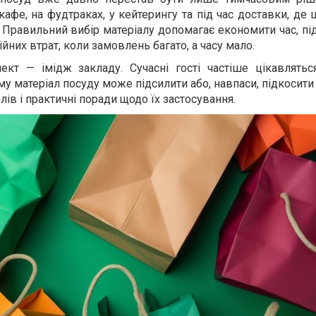
афе, на фудтраках, у кейтерингу та під час доставки, де 
е. Правильний вибір матеріалу допомагає економити час, п
ійних втрат, коли замовлень багато, а часу мало.
кт — імідж закладу. Сучасні гості частіше цікавлять
му матеріал посуду може підсилити або, навпаси, підкосити
лів і практичні поради щодо їх застосування.