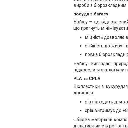
вироби з біорозкладним 
посуда з баґасу
Баґасу — це відновлений
що прагнуть мінімізувати
міцність дозволяє 
стійкість до жиру і 
повна біорозкладні
Баґасу виглядає природ
підкреслити екологічну 
PLA та CPLA
Біопластики з кукуруд
довкілля:
pla підходить для х
cpla витримує до +85
Обидва матеріали компо
дізнатися, чи є в регіоні