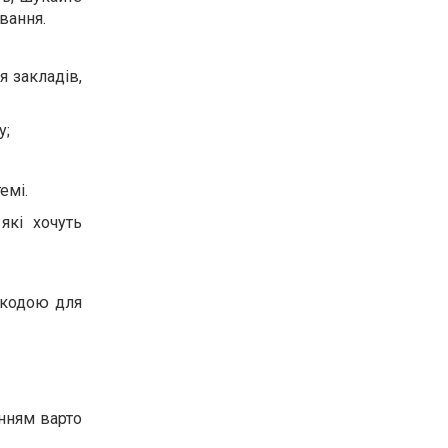
вання.
я закладів,
у;
емі.
які хочуть
шкодою для
нням варто