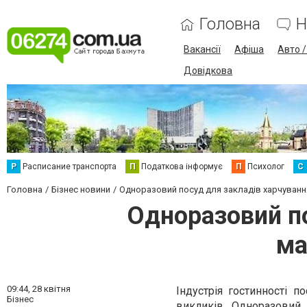
Головна
Н
Вакансії
Афіша
Авто 
Довідкова
Р
Расписание транспорта
П
Податкова інформує
П
Психолог
С
Головна
Бізнес новини
Одноразовий посуд для закладів харчування
Одноразовий по
ма
09:44,
28 квітня
Індустрія гостинності п
Бізнес
викликів. Одноразовий