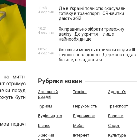
11:43,
Де в Україні повністю скасували
4 серпня
готівку в транспорті . QR-квитки
дають збій
10:21,
Як правильно зібрати тривожну
4 серпня
валізу . До укриття — лише
найнеобхідніше
08:57,
Які пільги можуть отримати люди з III
4 серпня
групою інвалідності . Держава надає
більше, ніж здається
 на митті,
Рубрики новин
єнт отримує
тавки посуд
Загальний
Техніка
Здоров'я
розділ
можуть бути
Туризм
Нерухомість
Транспорт
Будівництво
Відпочинок
Розваги
умов подачі
Бізнес
Меблі
Спорт
Жіночий
Інтернет
Культура
розділ