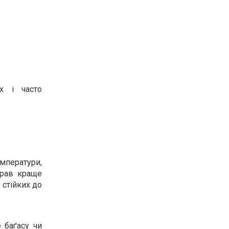
х і часто
емператури,
трав краще
 стійких до
 баґасу чи