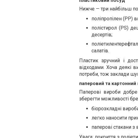
пластиковий посуд
Нижче — три найбільш пош
поліпропілен (PP) в
полістирол (PS) де
десертів;
поліетилентерефтала
салатів.
Пластик зручний і дос
відходами. Хоча деякі в
потреби, тож заклади шу
паперовий та картонний
Паперові вироби добре
зберегти можливості бре
біорозкладні вироб
легко наносити при
паперові стакани з 
Увага: покриття з поліе