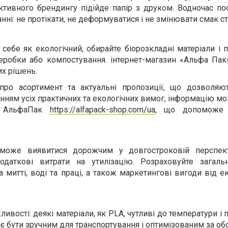
ктивного брендингу підійде папір з друком. Водночас по
нні: не протікати, не деформуватися і не змінювати смак ст
себе як екологічний, обирайте біорозкладні матеріали і 
еробки або компостування. інтернет-магазин «Альфа Пак
х рішень.
про асортимент та актуальні пропозиції, що дозволяю
анням усіх практичних та екологічних вимог, інформацію м
я АльфаПак
https://alfapack-shop.com/ua
, що допоможе 
може виявитися дорожчим у довгостроковій перспект
одаткові витрати на утилізацію. Розраховуйте загальн
митті, воді та праці, а також маркетингові вигоди від е
ивості: деякі матеріали, як PLA, чутливі до температури і
є бути зручним для транспортування і оптимізованим за об