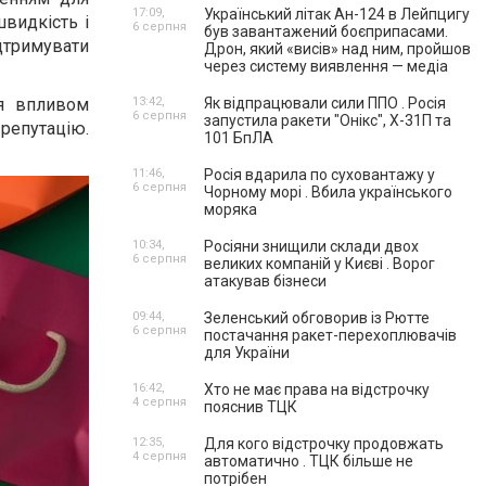
17:09,
Український літак Ан-124 в Лейпцигу
швидкість і
6 серпня
був завантажений боєприпасами.
ідтримувати
Дрон, який «висів» над ним, пройшов
через систему виявлення — медіа
ся впливом
13:42,
Як відпрацювали сили ППО . Росія
6 серпня
запустила ракети "Онікс", Х-31П та
 репутацію.
101 БпЛА
11:46,
Росія вдарила по суховантажу у
6 серпня
Чорному морі . Вбила українського
моряка
10:34,
Росіяни знищили склади двох
6 серпня
великих компаній у Києві . Ворог
атакував бізнеси
09:44,
Зеленський обговорив із Рютте
6 серпня
постачання ракет-перехоплювачів
для України
16:42,
Хто не має права на відстрочку
4 серпня
пояснив ТЦК
12:35,
Для кого відстрочку продовжать
4 серпня
автоматично . ТЦК більше не
потрібен