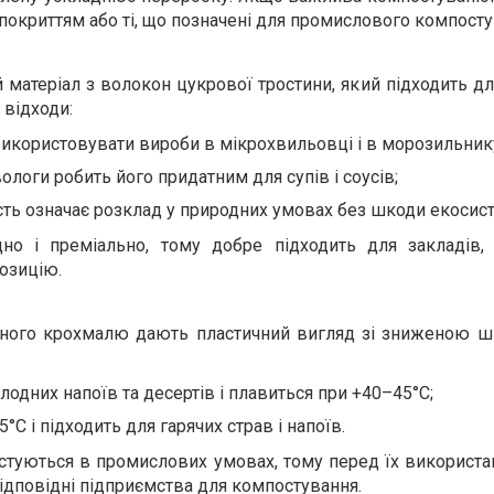
покриттям або ті, що позначені для промислового компосту
 матеріал з волокон цукрової тростини, який підходить дл
 відходи:
використовувати вироби в мікрохвильовці і в морозильник
вологи робить його придатним для супів і соусів;
сть означає розклад у природних умовах без шкоди екосист
но і преміально, тому добре підходить для закладів, 
позицію.
зяного крохмалю дають пластичний вигляд зі зниженою 
олодних напоїв та десертів і плавиться при +40–45°C;
°C і підходить для гарячих страв і напоїв.
стуються в промислових умовах, тому перед їх використа
 відповідні підприємства для компостування.