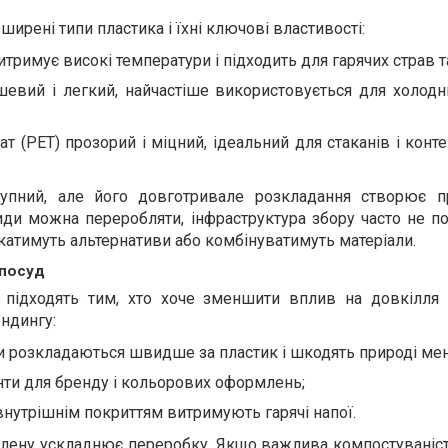
ирені типи пластика і їхні ключові властивості:
итримує високі температури і підходить для гарячих страв т
шевий і легкий, найчастіше використовується для холодни
т (PET) прозорий і міцний, ідеальний для стаканів і конт
тупний, але його довготривале розкладання створює 
иди можна переробляти, інфраструктура збору часто не п
катимуть альтернативи або комбінуватимуть матеріали.
 посуд
 підходять тим, хто хоче зменшити вплив на довкілля 
ндингу:
и розкладаються швидше за пластик і шкодять природі ме
нти для бренду і кольорових оформлень;
внутрішнім покриттям витримують гарячі напої.
тилену ускладнює переробку. Якщо важлива компостуваніс