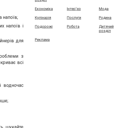
Економіка
Інтер'єр
Мода
а напоїв;
Кулінарія
Послуги
Родина
х напоїв і
Подорожі
Робота
Дитячий
розділ
Реклама
ейнерів для
проблеми з
окриває всі
і водночас
нше;
ть, шукайте