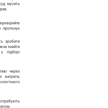
суд мусить
рав.
перевіряйте
» пропонує
ть зробити
ожна знайти
у підборі
иві через
і витрати,
кологічного
 потребують
сягом.