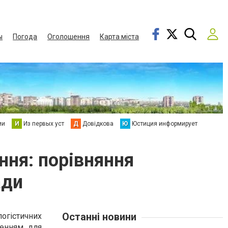
ы
Погода
Оголошення
Карта міста
ии
И
Из первых уст
Д
Довідкова
Ю
Юстиция информирует
ння: порівняння
ади
Останні новини
логістичних
шенням для