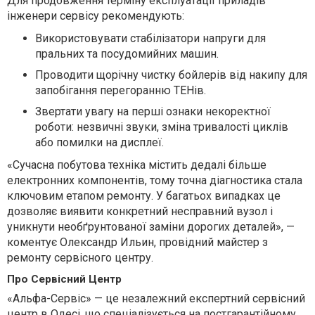
Для продовження терміну експлуатації приладів
інженери сервісу рекомендують:
Використовувати стабілізатори напруги для
пральних та посудомийних машин.
Проводити щорічну чистку бойлерів від накипу для
запобігання перегоранню ТЕНів.
Звертати увагу на перші ознаки некоректної
роботи: незвичні звуки, зміна тривалості циклів
або помилки на дисплеї.
«Сучасна побутова техніка містить дедалі більше
електронних компонентів, тому точна діагностика стала
ключовим етапом ремонту. У багатьох випадках це
дозволяє виявити конкретний несправний вузол і
уникнути необґрунтованої заміни дорогих деталей», —
коментує Олександр Ильин, провідний майстер з
ремонту сервісного центру.
Про Сервісний Центр
«Альфа-Сервіс» — це незалежний експертний сервісний
центр в Одесі, що спеціалізується на постгарантійному