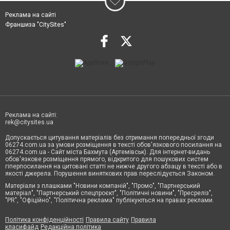
Реклама на сайті
Франшиза "CitySites"
Реклама на сайті:
rek@citysites.ua
Допускається цитування матеріалів без отримання попередньої згоди
06274.com.ua за умови розміщення в тексті обов'язкового посилання на
06274.com.ua - Сайт міста Бахмута (Артемівськ). Для інтернет-видань
обов'язкове розміщення прямого, відкритого для пошукових систем
гіперпосилання на цитовані статті не нижче другого абзацу в тексті або в
якості джерела. Порушення виняткових прав переслідується Законом.
Матеріали з плашками "Новини компаній", "Промо", "Партнерський
матеріал", "Партнерський спецпроєкт", "Політичні новини", "Пресреліз",
"PR", "Офіційно", "Політична реклама" публікуються на правах реклами.
Політика конфіденційності
Правила сайту
Правила
класифайд
Редакційна політика