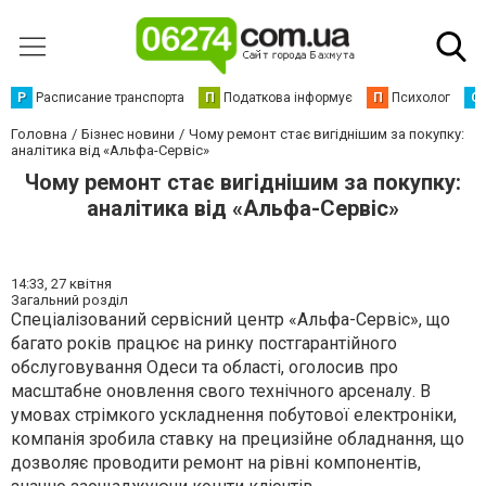
Р
Расписание транспорта
П
Податкова інформує
П
Психолог
С
Головна
Бізнес новини
Чому ремонт стає вигіднішим за покупку:
аналітика від «Альфа-Сервіс»
Чому ремонт стає вигіднішим за покупку:
аналітика від «Альфа-Сервіс»
14:33,
27 квітня
Загальний розділ
Спеціалізований сервісний центр «Альфа-Сервіс», що
багато років працює на ринку постгарантійного
обслуговування Одеси та області, оголосив про
масштабне оновлення свого технічного арсеналу. В
умовах стрімкого ускладнення побутової електроніки,
компанія зробила ставку на прецизійне обладнання, що
дозволяє проводити ремонт на рівні компонентів,