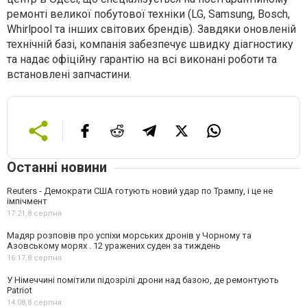
ремонті великої побутової техніки (LG, Samsung, Bosch,
Whirlpool та інших світових брендів). Завдяки оновленій
технічній базі, компанія забезпечує швидку діагностику
та надає офіційну гарантію на всі виконані роботи та
встановлені запчастини.
Останні новини
Reuters - Демократи США готують новий удар по Трампу, і це не
імпічмент
17:21,
8 серпня
Мадяр розповів про успіхи морських дронів у Чорному та
Азовському морях . 12 уражених суден за тиждень
16:17,
8 серпня
У Німеччині помітили підозрілі дрони над базою, де ремонтують
Patriot
14:08,
8 серпня