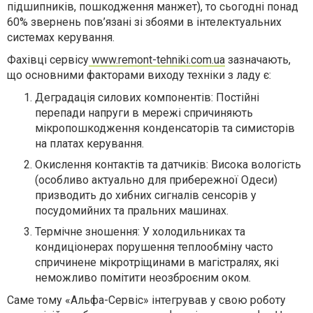
підшипників, пошкодження манжет), то сьогодні понад
60% звернень пов’язані зі збоями в інтелектуальних
системах керування.
Фахівці сервісу
www.remont-tehniki.com.ua
зазначають,
що основними факторами виходу техніки з ладу є:
Деградація силових компонентів: Постійні
перепади напруги в мережі спричиняють
мікропошкодження конденсаторів та симисторів
на платах керування.
Окислення контактів та датчиків: Висока вологість
(особливо актуально для прибережної Одеси)
призводить до хибних сигналів сенсорів у
посудомийних та пральних машинах.
Термічне зношення: У холодильниках та
кондиціонерах порушення теплообміну часто
спричинене мікротріщинами в магістралях, які
неможливо помітити неозброєним оком.
Саме тому «Альфа-Сервіс» інтегрував у свою роботу