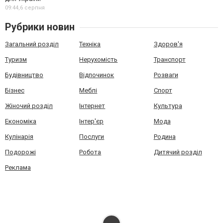
09:44,
6 серпня
Рубрики новин
Загальний розділ
Техніка
Здоров'я
Туризм
Нерухомість
Транспорт
Будівництво
Відпочинок
Розваги
Бізнес
Меблі
Спорт
Жіночий розділ
Інтернет
Культура
Економіка
Інтер'єр
Мода
Кулінарія
Послуги
Родина
Подорожі
Робота
Дитячий розділ
Реклама