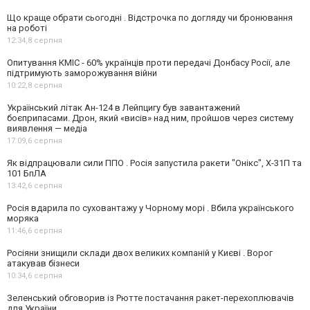
Що краще обрати сьогодні . Відстрочка по догляду чи бронювання
на роботі
12:34,
8 серпня
Опитування КМІС - 60% українців проти передачі Донбасу Росії, але
підтримують заморожування війни
10:22,
8 серпня
Український літак Ан-124 в Лейпцигу був завантажений
боєприпасами. Дрон, який «висів» над ним, пройшов через систему
виявлення — медіа
17:09,
6 серпня
Як відпрацювали сили ППО . Росія запустила ракети "Онікс", Х-31П та
101 БпЛА
13:42,
6 серпня
Росія вдарила по суховантажу у Чорному морі . Вбила українського
моряка
11:46,
6 серпня
Росіяни знищили склади двох великих компаній у Києві . Ворог
атакував бізнеси
10:34,
6 серпня
Зеленський обговорив із Рютте постачання ракет-перехоплювачів
для України