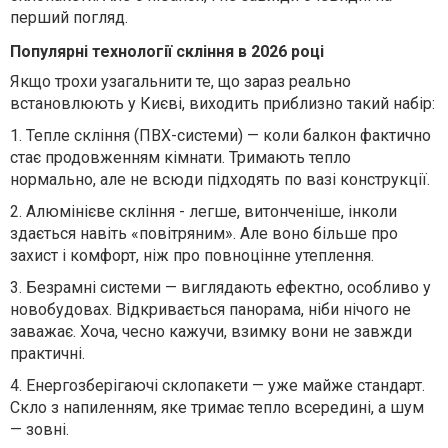
перший погляд.
Популярні технології скління в 2026 році
Якщо трохи узагальнити те, що зараз реально
встановлюють у Києві, виходить приблизно такий набір:
1.
Тепле скління (ПВХ-системи) — коли балкон фактично
стає продовженням кімнати. Тримають тепло
нормально, але не всюди підходять по вазі конструкції.
2.
Алюмінієве скління - легше, витонченіше, інколи
здається навіть «повітряним». Але воно більше про
захист і комфорт, ніж про повноцінне утеплення.
3.
Безрамні системи — виглядають ефектно, особливо у
новобудовах. Відкривається панорама, ніби нічого не
заважає. Хоча, чесно кажучи, взимку вони не завжди
практичні.
4.
Енергозберігаючі склопакети — уже майже стандарт.
Скло з напиленням, яке тримає тепло всередині, а шум
— зовні.