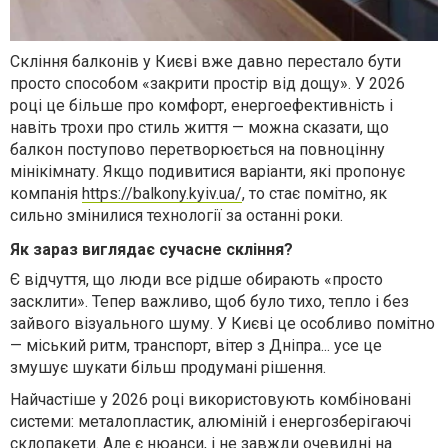
Скління балконів у Києві вже давно перестало бути
просто способом «закрити простір від дощу». У 2026
році це більше про комфорт, енергоефективність і
навіть трохи про стиль життя — можна сказати, що
балкон поступово перетворюється на повноцінну
мінікімнату. Якщо подивитися варіанти, які пропонує
компанія
https://balkony.kyiv.ua/
, то стає помітно, як
сильно змінилися технології за останні роки.
Як зараз виглядає сучасне скління?
Є відчуття, що люди все рідше обирають «просто
засклити». Тепер важливо, щоб було тихо, тепло і без
зайвого візуального шуму. У Києві це особливо помітно
— міський ритм, транспорт, вітер з Дніпра... усе це
змушує шукати більш продумані рішення.
Найчастіше у 2026 році використовують комбіновані
системи: металопластик, алюміній і енергозберігаючі
склопакети. Але є нюанси, і не завжди очевидні на