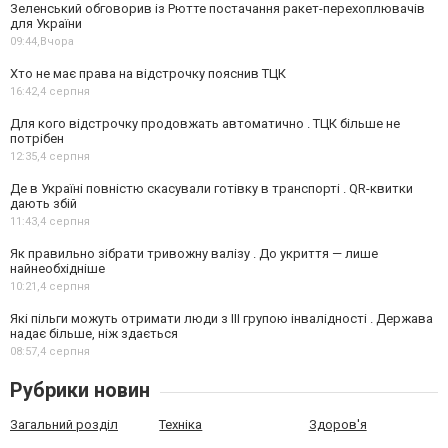
Зеленський обговорив із Рютте постачання ракет-перехоплювачів
для України
09:44,
Вчора
Хто не має права на відстрочку пояснив ТЦК
16:42,
4 серпня
Для кого відстрочку продовжать автоматично . ТЦК більше не
потрібен
12:35,
4 серпня
Де в Україні повністю скасували готівку в транспорті . QR-квитки
дають збій
11:43,
4 серпня
Як правильно зібрати тривожну валізу . До укриття — лише
найнеобхідніше
10:21,
4 серпня
Які пільги можуть отримати люди з III групою інвалідності . Держава
надає більше, ніж здається
08:57,
4 серпня
Рубрики новин
Загальний розділ
Техніка
Здоров'я