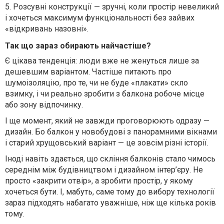
5.
Розсувні конструкції — зручні, коли простір невеликий
і хочеться максимум функціональності без зайвих
«відкривань назовні».
Так що зараз обирають найчастіше?
Є цікава тенденція: люди вже не женуться лише за
дешевшим варіантом. Частіше питають про
шумоізоляцію, про те, чи не буде «плакати» скло
взимку, і чи реально зробити з балкона робоче місце
або зону відпочинку.
І ще момент, який не завжди проговорюють одразу —
дизайн. Бо балкон у новобудові з панорамними вікнами
і старий хрущовський варіант — це зовсім різні історії.
Іноді навіть здається, що скління балконів стало чимось
середнім між будівництвом і дизайном інтер’єру. Не
просто «закрити отвір», а зробити простір, у якому
хочеться бути.
І, мабуть, саме тому до вибору технології
зараз підходять набагато уважніше, ніж ще кілька років
тому.