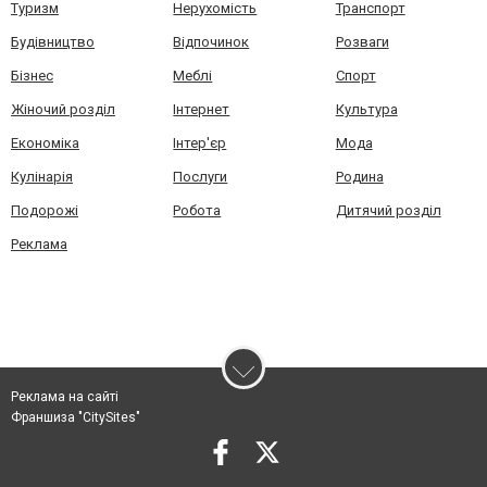
Туризм
Нерухомість
Транспорт
Будівництво
Відпочинок
Розваги
Бізнес
Меблі
Спорт
Жіночий розділ
Інтернет
Культура
Економіка
Інтер'єр
Мода
Кулінарія
Послуги
Родина
Подорожі
Робота
Дитячий розділ
Реклама
Реклама на сайті
Франшиза "CitySites"