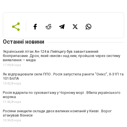
Останні новини
Український літак Ан-124 в Лейпцигу був завантажений
боєприпасами. Дрон, який «висів» над ним, пройшов через систему
виявлення — медіа
17:09,
Вчора
Як відпрацювали сили ППО . Росія запустила ракети "Онікс", Х-31П та
101 БпЛА
13:42,
Вчора
Росія вдарила по суховантажу у Чорному морі . Вбила українського
моряка
11:46,
Вчора
Росіяни знищили склади двох великих компаній у Києві . Ворог
атакував бізнеси
10:34,
Вчора