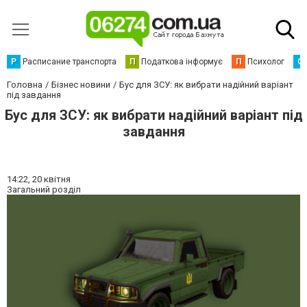
Р
Расписание транспорта
П
Податкова інформує
П
Психолог
С
Головна
Бізнес новини
Бус для ЗСУ: як вибрати надійний варіант
під завдання
Бус для ЗСУ: як вибрати надійний варіант під
завдання
14:22,
20 квітня
Загальний розділ