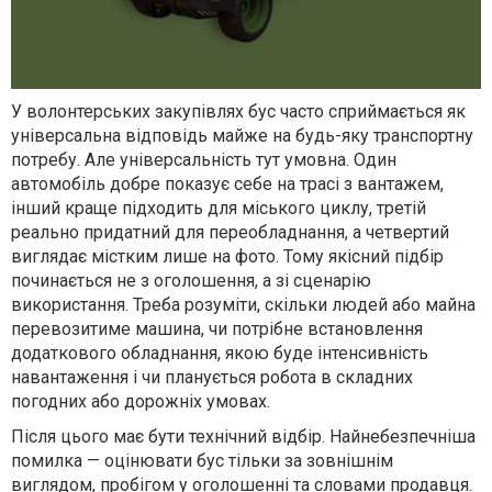
У волонтерських закупівлях бус часто сприймається як
універсальна відповідь майже на будь-яку транспортну
потребу. Але універсальність тут умовна. Один
автомобіль добре показує себе на трасі з вантажем,
інший краще підходить для міського циклу, третій
реально придатний для переобладнання, а четвертий
виглядає містким лише на фото. Тому якісний підбір
починається не з оголошення, а зі сценарію
використання. Треба розуміти, скільки людей або майна
перевозитиме машина, чи потрібне встановлення
додаткового обладнання, якою буде інтенсивність
навантаження і чи планується робота в складних
погодних або дорожніх умовах.
Після цього має бути технічний відбір. Найнебезпечніша
помилка — оцінювати бус тільки за зовнішнім
виглядом, пробігом у оголошенні та словами продавця.