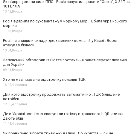
Як відпрацювали сили ППО . Росія запустила ракети "Онікс", Х-31П та
101 БпЛА
13:42,
Вчора
Росія вдарила по суховантажу у Чорному морі . Вбила українського
моряка
11:46,
Вчора
Росіяни знищили склади двох великих компаній у Києві . Ворог
атакував бізнеси
10:34,
Вчора
Зеленський обговорив із Рютте постачання ракет-перехоплювачів
для України
09:44,
Вчора
Хто не має права на відстрочку пояснив ТЦК
16:42,
4 серпня
Для кого відстрочку продовжать автоматично . ТЦК більше не
потрібен
12:35,
4 серпня
Де в Україні повністю скасували готівку в транспорті . QR-квитки
дають збій
11:43,
4 серпня
Як правильно зібрати тривожну валізу . До укриття — лише