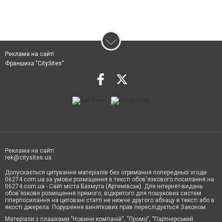
Реклама на сайті
Франшиза "CitySites"
Реклама на сайті:
rek@citysites.ua
Допускається цитування матеріалів без отримання попередньої згоди
06274.com.ua за умови розміщення в тексті обов'язкового посилання на
06274.com.ua - Сайт міста Бахмута (Артемівськ). Для інтернет-видань
обов'язкове розміщення прямого, відкритого для пошукових систем
гіперпосилання на цитовані статті не нижче другого абзацу в тексті або в
якості джерела. Порушення виняткових прав переслідується Законом.
Матеріали з плашками "Новини компаній", "Промо", "Партнерський