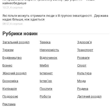
найнеобхідніше
10:21,
4 серпня
Які пільги можуть отримати люди з III групою інвалідності . Держава
надає більше, ніж здається
08:57,
4 серпня
Рубрики новин
Загальний розділ
Техніка
Здоров'я
Туризм
Нерухомість
Транспорт
Будівництво
Відпочинок
Розваги
Бізнес
Меблі
Спорт
Жіночий розділ
Інтернет
Культура
Економіка
Інтер'єр
Мода
Кулінарія
Послуги
Родина
Подорожі
Робота
Дитячий розділ
Реклама