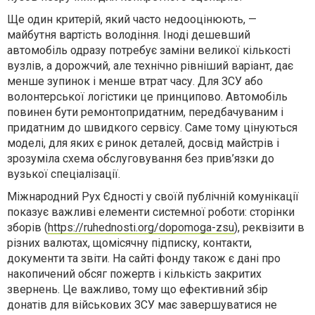
Ще один критерій, який часто недооцінюють, —
майбутня вартість володіння. Іноді дешевший
автомобіль одразу потребує заміни великої кількості
вузлів, а дорожчий, але технічно рівніший варіант, дає
менше зупинок і менше втрат часу. Для ЗСУ або
волонтерської логістики це принципово. Автомобіль
повинен бути ремонтопридатним, передбачуваним і
придатним до швидкого сервісу. Саме тому цінуються
моделі, для яких є ринок деталей, досвід майстрів і
зрозуміла схема обслуговування без прив’язки до
вузької спеціалізації.
Міжнародний Рух Єдності у своїй публічній комунікації
показує важливі елементи системної роботи: сторінки
зборів (
https://ruhednosti.org/dopomoga-zsu
), реквізити в
різних валютах, щомісячну підписку, контакти,
документи та звіти. На сайті фонду також є дані про
накопичений обсяг пожертв і кількість закритих
звернень. Це важливо, тому що ефективний збір
донатів для військових ЗСУ має завершуватися не