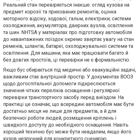
Реальний стан перевіряється інакше: огляд кузова на
предмет корозії та прихованих ремонтів, оцінка
моторного відсіку, ходової, гальм, електрики, системи
охолодження, акумулятора, дверних вузлів, освітлення
та шин. NHTSA у матеріалах про підготовку автомобіля
до навантажених поїздок окремо звертає увагу на стан
ременів, шлангів, батареї, охолоджувальної системи та
освітлення. Для машини, яка має працювати багато й
без довгих простоїв, ці перевірки не є формальністю.
Якщо бус обирається під медичні або евакуаційні задачі,
важливим стає внутрішній простір. У документах ВООЗ
щодо догоспітальної допомоги підкреслюється
значення чітких переліків оснащення і регулярної
перевірки транспортного засобу перед виїздом. На
практиці це означає, що всередині автомобіля має бути
достатньо місця не лише для предметів, а й для
безпечної роботи людей, розміщення кріплень і
швидкого доступу до необхідного оснащення. Навіть
хороший технічно бус може бути невдалим, якщо його
кузов незручний для конкретного сценарію.