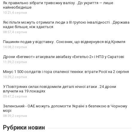
Як правильно зібрати тривожну валізу . До укриття — лише
найнеобхідніше
10:21,
4 серпня
Які пільги можуть отримати люди з III групою інвалідності . Держава
надає більше, ніж здається
08:57,
4 серпня
Пашинян подав у відставку . Союзник, що відвернувся від Кремля
14:08,
2 серпня
Дрони «Бегемот» атакували авіабазу «Енгельс-2» і НПЗ у Саратові
11:39,
2 серпня
Мінус 1 500 солдатів і гора спаленої техніки: втрати Росії на 2 серпня
10:39,
2 серпня
У Повітряних силах повідомили деталі нічної атаки . 24 дрони
влучили на 19 локаціях
09:47,
2 серпня
Зеленський - ОАЕ можуть допомогти Україні з безпекою в Чорному
морі
08:39,
2 серпня
Рубрики новин