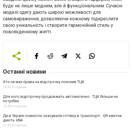
буде не лише модним, але й функціональним. Сучасні
моделі одягу дають широкі можливості для
самовираження, дозволяючи кожному підкреслити
свою унікальність і створити гармонійний стиль у
повсякденному житті.
Останні новини
Хто не має права на відстрочку пояснив ТЦК
16:42,
4 серпня
Для кого відстрочку продовжать автоматично . ТЦК більше не
потрібен
12:35,
4 серпня
Де в Україні повністю скасували готівку в транспорті . QR-квитки
дають збій
11:43,
4 серпня