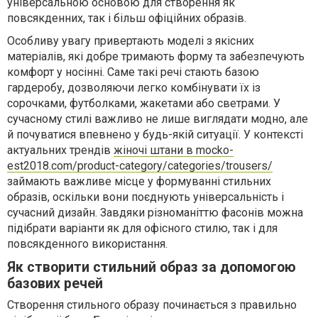
універсальною основою для створення як
повсякденних, так і більш офіційних образів.
Особливу увагу привертають моделі з якісних
матеріалів, які добре тримають форму та забезпечують
комфорт у носінні. Саме такі речі стають базою
гардеробу, дозволяючи легко комбінувати їх із
сорочками, футболками, жакетами або светрами. У
сучасному стилі важливо не лише виглядати модно, але
й почуватися впевнено у будь-якій ситуації. У контексті
актуальних трендів
жіночі штани в mocko-
est2018.com/product-category/categories/trousers/
займають важливе місце у формуванні стильних
образів, оскільки вони поєднують універсальність і
сучасний дизайн. Завдяки різноманіттю фасонів можна
підібрати варіанти як для офісного стилю, так і для
повсякденного використання.
Як створити стильний образ за допомогою
базових речей
Створення стильного образу починається з правильно