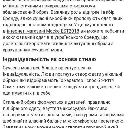
мінімалістичними прикрасами, створюючи
збалансований образ. Важливу роль відіграє і вибір
бренду, адже сучасні виробники пропонують одяг, який
відповідає останнім тенденціям. У цьому контексті
в
інтернет-магазині Mocko EST2018
ви можете побачити
ексклюзивний одяг від українського бренду, що
дозволяє створювати стильні та актуальні образи з
урахуванням сучасної моди.
Індивідуальність як основа стилю
Сучасна мода все більше орієнтується на
індивідуальність. Люди прагнуть створювати унікальні
образи, які відображають їх характер і спосіб життя.
Саме тому важливо не лише слідувати трендам, але й
адаптувати їх під себе.
Стильний образ формується з деталей: правильно
підібраного одягу, взуття та аксесуарів. Важливо
експериментувати з кольорами, фактурами та формами,
щоб знайти власний баланс між комфортом і естетикою.
Завдяки цьому кожен може створити гардероб, який