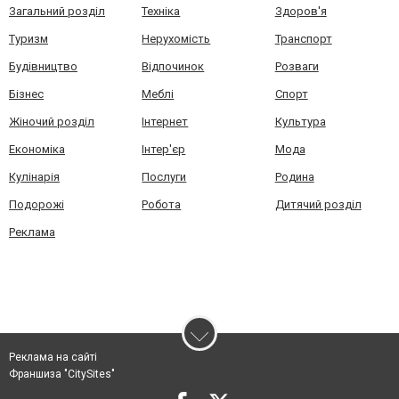
Загальний розділ
Техніка
Здоров'я
Туризм
Нерухомість
Транспорт
Будівництво
Відпочинок
Розваги
Бізнес
Меблі
Спорт
Жіночий розділ
Інтернет
Культура
Економіка
Інтер'єр
Мода
Кулінарія
Послуги
Родина
Подорожі
Робота
Дитячий розділ
Реклама
Реклама на сайті
Франшиза "CitySites"