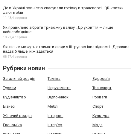
Де в Україні повністю скасували готівку в транспорті . QR-квитки
дають збій
11:43,
4 серпня
Як правильно зібрати тривожну валізу . До укриття — лише
найнеобхідніше
10:21,
4 серпня
Які пільги можуть отримати люди з III групою інвалідності . Держава
надає більше, ніж здається
08:57,
4 серпня
Рубрики новин
Загальний розділ
Техніка
Здоров'я
Туризм
Нерухомість
Транспорт
Будівництво
Відпочинок
Розваги
Бізнес
Меблі
Спорт
Жіночий розділ
Інтернет
Культура
Економіка
Інтер'єр
Мода