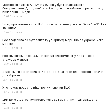
Український літак Ан-124 в Лейпцигу був завантажений
боєприпасами. Дрон, який «висів» над ним, пройшов через систему
виявлення — медіа
17:09,
6 серпня
Як відпрацювали сили ППО . Росія запустила ракети "Онікс", Х-31П та
101 БпЛА
13:42,
6 серпня
Росія вдарила по суховантажу у Чорному морі . Вбила українського
моряка
11:46,
6 серпня
Росіяни знищили склади двох великих компаній у Києві . Ворог
атакував бізнеси
10:34,
6 серпня
Зеленський обговорив із Рютте постачання ракет-перехоплювачів
для України
09:44,
6 серпня
Хто не має права на відстрочку пояснив ТЦК
16:42,
4 серпня
Для кого відстрочку продовжать автоматично . ТЦК більше не
потрібен
12:35,
4 серпня