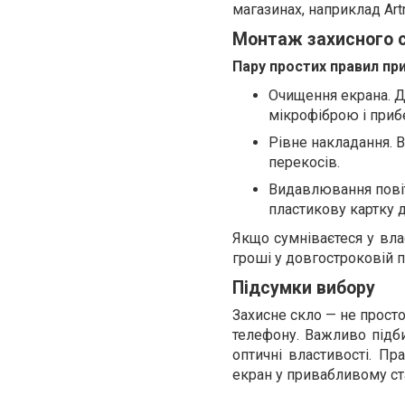
магазинах, наприклад Art
Монтаж захисного 
Пару простих правил пр
Очищення екрана. Д
мікрофіброю і прибе
Рівне накладання. 
перекосів.
Видавлювання повіт
пластикову картку 
Якщо сумніваєтеся у вла
гроші у довгостроковій п
Підсумки вибору
Захисне скло — не прост
телефону. Важливо підби
оптичні властивості. Пр
екран у привабливому ста