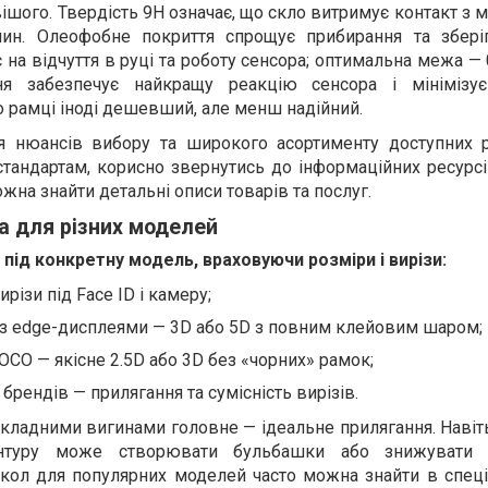
шого. Твердість 9H означає, що скло витримує контакт з
ин. Олеофобне покриття спрощує прибирання та збері
на відчуття в руці та роботу сенсора; оптимальна межа — 
я забезпечує найкращу реакцію сенсора і мінімізує
о рамці іноді дешевший, але менш надійний.
я нюансів вибору та широкого асортименту доступних 
тандартам, корисно звернутись до інформаційних ресурсі
ожна знайти детальні описи товарів та послуг.
а для різних моделей
 під конкретну модель, враховуючи розміри і вирізи:
ирізи під Face ID і камеру;
 з edge-дисплеями — 3D або 5D з повним клейовим шаром;
POCO — якісне 2.5D або 3D без «чорних» рамок;
 брендів — прилягання та сумісність вирізів.
складними вигинами головне — ідеальне прилягання. Наві
онтуру може створювати бульбашки або знижувати чу
екол для популярних моделей часто можна знайти в спеці