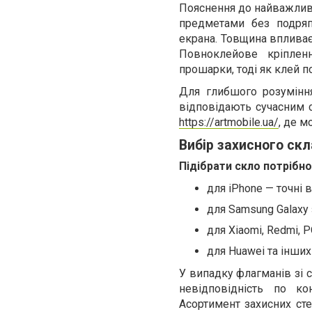
Пояснення до найважливі
предметами без подряп
екрана. Товщина впливає 
Повноклейове кріпленн
прошарки, тоді як клей п
Для глибшого розумінн
відповідають сучасним с
https://artmobile.ua/
, де м
Вибір захисного скл
Підібрати скло потрібно
для iPhone — точні в
для Samsung Galaxy
для Xiaomi, Redmi, 
для Huawei та інших
У випадку флагманів зі 
невідповідність по к
Асортимент захисних ст