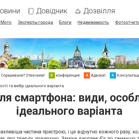
овини
Довідник
Дозвілля
/ Мото
Эксперты города
Блоги
Недвижимость
Фотоотчет
Спрашивали? Отвечаем!
К
конференция
А
Адвокат
К
Консультац
сті та вибір ідеального варіанта
ля смартфона: види, особл
ідеального варіанта
азливіша частина пристрою, і це відчутно кожного разу, к
кає про тверду поверхню. Заміна дисплея б’є по гаманцю 