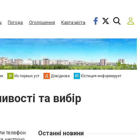
ы
Погода
Оголошення
Карта міста
ии
И
Из первых уст
Д
Довідкова
Ю
Юстиция информирует
ивості та вибір
Останні новини
оли телефон
та настрою,