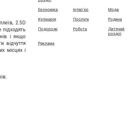
Економіка
Інтер'єр
Мода
Кулінарія
Послуги
Родина
леїв, 2.5D
Подорожі
Робота
Дитячий
е підходять
розділ
нів і якщо
и відчуття
Реклама
х місцях і
ів: