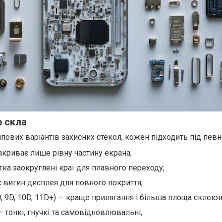
о скла
пових варіантів захисних стекол, кожен підходить під певн
акриває лише рівну частину екрана;
гка заокруглені краї для плавного переходу;
 вигин дисплея для повного покриття;
D, 9D, 10D, 11D+) — краще прилягання і більша площа склею
— тонкі, гнучкі та самовідновлювальні;