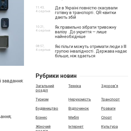
11:43,
Де в Україні повністю скасували
4 серпня
готівку в транспорті . QR-квитки
дають збій
10:21,
Як правильно зібрати тривожну
4 серпня
валізу . До укриття — лише
найнеобхідніше
08:57,
Які пільги можуть отримати люди з III
4 серпня
групою інвалідності . Держава надає
більше, ніж здається
Рубрики новин
і завдання:
Загальний
Техніка
Здоров'я
розділ
Туризм
Нерухомість
Транспорт
Будівництво
Відпочинок
Розваги
вання;
Бізнес
Меблі
Спорт
Жіночий
Інтернет
Культура
розділ