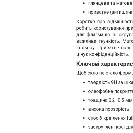
глянцеве та матове 
приватне (антишпиг
Коротко про відмінності
робить користування при
для флагманів зі скруг
важлива гнучкість. Мат
кольору. Приватне скло 
цінує конфіденційність.
Ключові характерис
Щоб скло не стало формал
твердість 9H за шк
олеофобне покриття
товщина 0.2–0.5 мм 
висока прозорість і
спосіб кріплення ful
заокруглені краї д