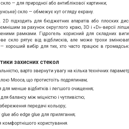
скло — для природної або антиблікової картинки;
унське) скло — обмежує кут огляду екрану.
. 2D підходить для бюджетних апаратів або плоских дисп
ємнішим за рахунок округлого краю, 3D і «D»-версії ліпш
леними рамками. Гідрогель корисний для складних виги
ове скло рятує від відблисків, але може трохи змінюват
— хороший вибір для тих, хто часто працює в громадськи
тики захисних стекол
ьністю, варто звернути увагу на кілька технічних параметр
алою Мооса, що протистоїть подряпинам;
 для менше відбитків і легшого очищення;
для балансу між міцністю і чутливістю;
 збереження передачі кольору;
l glue або edge glue для прилягання;
ля комфортнішого користування.