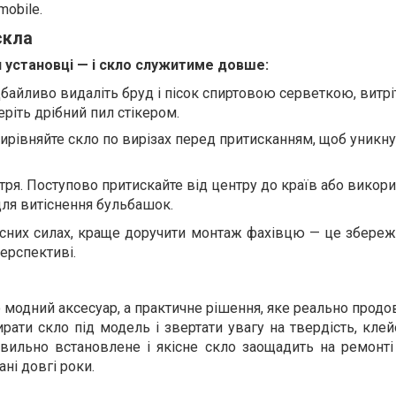
mobile.
скла
и установці — і скло служитиме довше:
байливо видаліть бруд і пісок спиртовою серветкою, витрі
ріть дрібний пил стікером.
Вирівняйте скло по вирізах перед притисканням, щоб уникн
ря. Поступово притискайте від центру до країв або викори
для витіснення бульбашок.
сних силах, краще доручити монтаж фахівцю — це збереже
ерспективі.
о модний аксесуар, а практичне рішення, яке реально прод
рати скло під модель і звертати увагу на твердість, кле
авильно встановлене і якісне скло заощадить на ремонті
ні довгі роки.