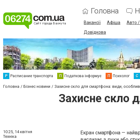
Головна
Н
Вакансії
Афіша
Авто 
Довідкова
Р
Расписание транспорта
П
Податкова інформує
П
Психолог
С
Головна
Бізнес новини
Захисне скло для смартфона: види, особливо
Захисне скло д
10:25,
14 квітня
Екран смартфона — найвр
Техніка
вислизає з руки або сту