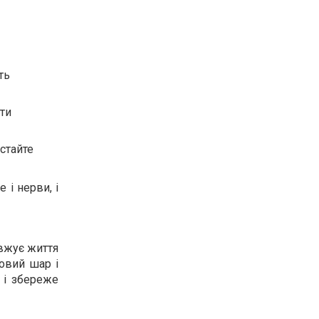
ть
ути
стайте
 і нерви, і
овжує життя
йовий шар і
 і збереже