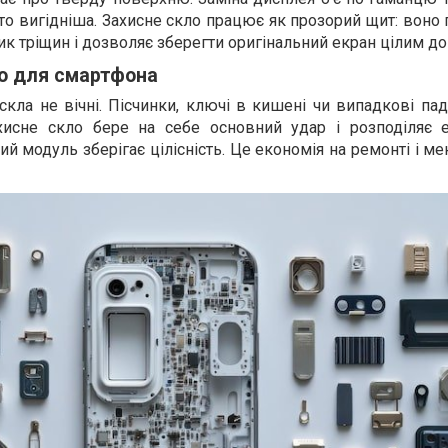
то вигідніша. Захисне скло працює як прозорий щит: воно
ик тріщин і дозволяє зберегти оригінальний екран цілим д
о для смартфона
скла не вічні. Пісчинки, ключі в кишені чи випадкові пад
хисне скло бере на себе основний удар і розподіляє 
ий модуль зберігає цілісність. Це економія на ремонті і м