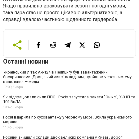
Якщо правильно враховувати сезон і погодні умови,
така пара стає не просто цікавою альтернативою, а
справді вдалою частиною щоденного гардероба.
Останні новини
Український літак Ан-124 в Лейпцигу був завантажений
боєприпасами. Дрон, який «висів» над ним, пройшов через систему
виявлення — медіа
17:09,
Вчора
Як відпрацювали сили ППО . Росія запустила ракети "Онікс", Х-31П та
101 БпЛА
13:42,
Вчора
Росія вдарила по суховантажу у Чорному морі . Вбила українського
моряка
11:46,
Вчора
Росіяни знищили склади двох великих компаній у Києві . Ворог