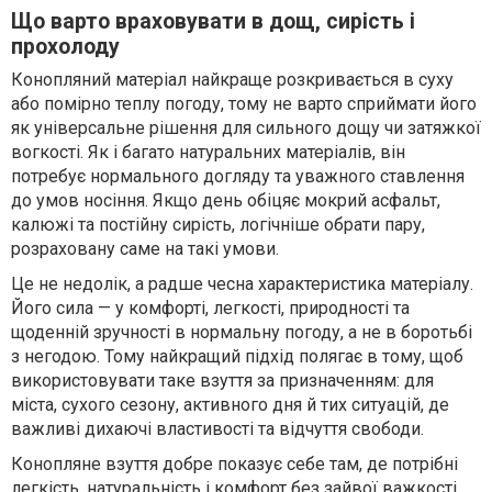
Що варто враховувати в дощ, сирість і
прохолоду
Конопляний матеріал найкраще розкривається в суху
або помірно теплу погоду, тому не варто сприймати його
як універсальне рішення для сильного дощу чи затяжкої
вогкості. Як і багато натуральних матеріалів, він
потребує нормального догляду та уважного ставлення
до умов носіння. Якщо день обіцяє мокрий асфальт,
калюжі та постійну сирість, логічніше обрати пару,
розраховану саме на такі умови.
Це не недолік, а радше чесна характеристика матеріалу.
Його сила — у комфорті, легкості, природності та
щоденній зручності в нормальну погоду, а не в боротьбі
з негодою. Тому найкращий підхід полягає в тому, щоб
використовувати таке взуття за призначенням: для
міста, сухого сезону, активного дня й тих ситуацій, де
важливі дихаючі властивості та відчуття свободи.
Конопляне взуття добре показує себе там, де потрібні
легкість, натуральність і комфорт без зайвої важкості.