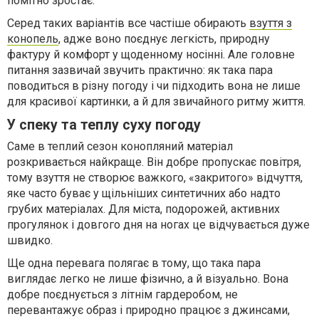
помітно зростає.
Серед таких варіантів все частіше обирають
взуття з
конопель
, адже воно поєднує легкість, природну
фактуру й комфорт у щоденному носінні. Але головне
питання зазвичай звучить практично: як така пара
поводиться в різну погоду і чи підходить вона не лише
для красивої картинки, а й для звичайного ритму життя.
У спеку та теплу суху погоду
Саме в теплий сезон конопляний матеріал
розкривається найкраще. Він добре пропускає повітря,
тому взуття не створює важкого, «закритого» відчуття,
яке часто буває у щільніших синтетичних або надто
грубих матеріалах. Для міста, подорожей, активних
прогулянок і довгого дня на ногах це відчувається дуже
швидко.
Ще одна перевага полягає в тому, що така пара
виглядає легко не лише фізично, а й візуально. Вона
добре поєднується з літнім гардеробом, не
перевантажує образ і природно працює з джинсами,