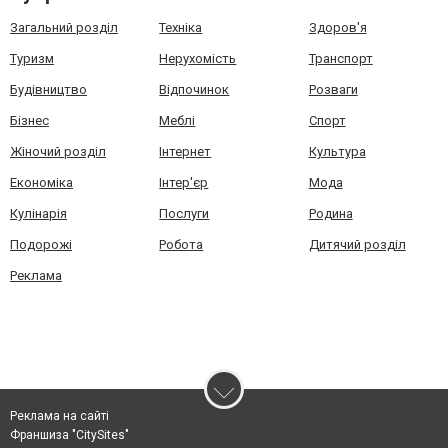
Загальний розділ
Техніка
Здоров'я
Туризм
Нерухомість
Транспорт
Будівництво
Відпочинок
Розваги
Бізнес
Меблі
Спорт
Жіночий розділ
Інтернет
Культура
Економіка
Інтер'єр
Мода
Кулінарія
Послуги
Родина
Подорожі
Робота
Дитячий розділ
Реклама
Реклама на сайті
Франшиза "CitySites"