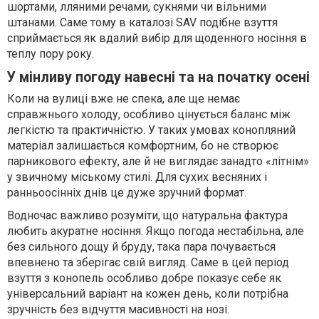
шортами, лляними речами, сукнями чи вільними
штанами. Саме тому в каталозі SAV подібне взуття
сприймається як вдалий вибір для щоденного носіння в
теплу пору року.
У мінливу погоду навесні та на початку осені
Коли на вулиці вже не спека, але ще немає
справжнього холоду, особливо цінується баланс між
легкістю та практичністю. У таких умовах конопляний
матеріал залишається комфортним, бо не створює
парникового ефекту, але й не виглядає занадто «літнім»
у звичному міському стилі. Для сухих весняних і
ранньоосінніх днів це дуже зручний формат.
Водночас важливо розуміти, що натуральна фактура
любить акуратне носіння. Якщо погода нестабільна, але
без сильного дощу й бруду, така пара почувається
впевнено та зберігає свій вигляд. Саме в цей період
взуття з конопель особливо добре показує себе як
універсальний варіант на кожен день, коли потрібна
зручність без відчуття масивності на нозі.