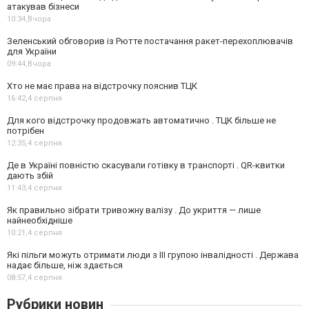
атакував бізнеси
10:34,
Вчора
Зеленський обговорив із Рютте постачання ракет-перехоплювачів
для України
09:44,
Вчора
Хто не має права на відстрочку пояснив ТЦК
16:42,
4 серпня
Для кого відстрочку продовжать автоматично . ТЦК більше не
потрібен
12:35,
4 серпня
Де в Україні повністю скасували готівку в транспорті . QR-квитки
дають збій
11:43,
4 серпня
Як правильно зібрати тривожну валізу . До укриття — лише
найнеобхідніше
10:21,
4 серпня
Які пільги можуть отримати люди з III групою інвалідності . Держава
надає більше, ніж здається
08:57,
4 серпня
Рубрики новин