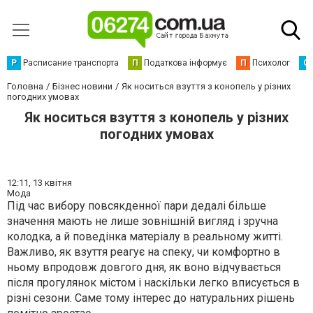
Р
Расписание транспорта
П
Податкова інформує
П
Психолог
С
Головна
Бізнес новини
Як носиться взуття з конопель у різних
погодних умовах
Як носиться взуття з конопель у різних
погодних умовах
12:11,
13 квітня
Мода
Під час вибору повсякденної пари дедалі більше
значення мають не лише зовнішній вигляд і зручна
колодка, а й поведінка матеріалу в реальному житті.
Важливо, як взуття реагує на спеку, чи комфортно в
ньому впродовж довгого дня, як воно відчувається
після прогулянок містом і наскільки легко вписується в
різні сезони. Саме тому інтерес до натуральних рішень