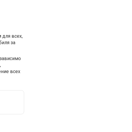
 для всех,
биля за
езависимо
,
ение всех