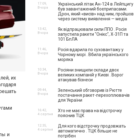
17:09,
Український літак Ан-124 в Лейпцигу
Вчора
був завантажений боєприпасами.
Дрон, який «висів» над ним, пройшов
через систему виявлення — медіа
13:42,
Як відпрацювали сили ППО . Росія
Вчора
запустила ракети "Онікс", Х-31П та
101 БпЛА
11:46,
Росія вдарила по суховантажу у
Вчора
Чорному морі . Вбила українського
моряка
10:34,
Росіяни знищили склади двох
Вчора
великих компаній у Києві . Ворог
лей, их
атакував бізнеси
агодаря
09:44,
Зеленський обговорив із Рютте
 решать
Вчора
постачання ракет-перехоплювачів
для України
угами
16:42,
Хто не має права на відстрочку
4 серпня
пояснив ТЦК
12:35,
Для кого відстрочку продовжать
4 серпня
автоматично . ТЦК більше не
пы и
потрібен