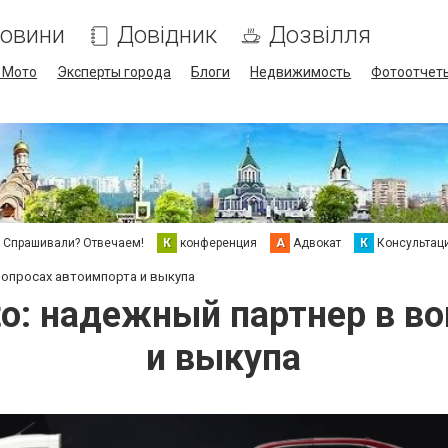
овини
Довідник
Дозвілля
/ Мото
Эксперты города
Блоги
Недвижимость
Фотоотчет
Спрашивали? Отвечаем!
К
конференция
А
Адвокат
К
Консультац
вопросах автоимпорта и выкупа
o: надежный партнер в в
и выкупа