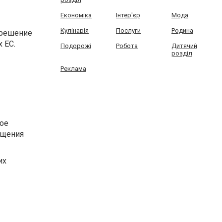
Економіка
Інтер'єр
Мода
Кулінарія
Послуги
Родина
 решение
 ЕС.
Подорожі
Робота
Дитячий
розділ
Реклама
ное
ещения
их