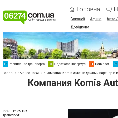
Головна
Н
Вакансії
Афіша
Авто 
Довідкова
Р
Расписание транспорта
П
Податкова інформує
П
Психолог
С
Головна
Бізнес новини
Компания Komis Auto: надежный партнер в 
Компания Komis Aut
12:51,
12 квітня
Транспорт