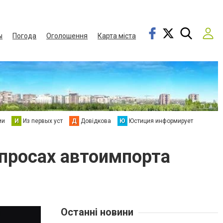
ы
Погода
Оголошення
Карта міста
ии
И
Из первых уст
Д
Довідкова
Ю
Юстиция информирует
опросах автоимпорта
Останні новини