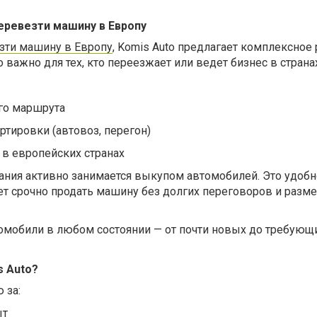
еревезти машину в Европу
зти машину в Европу
, Komis Auto предлагает комплексное
 важно для тех, кто переезжает или ведет бизнес в странах
го маршрута
ртировки (автовоз, перегон)
 в европейских странах
ания активно занимается выкупом автомобилей. Это удоб
чет срочно продать машину без долгих переговоров и разм
томобили в любом состоянии — от почти новых до требующ
 Auto?
 за:
ыт