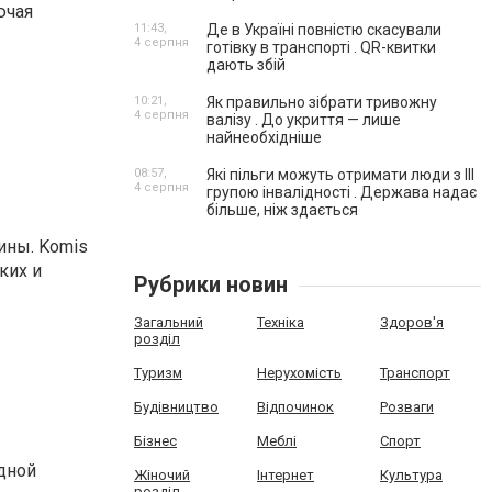
ючая
11:43,
Де в Україні повністю скасували
4 серпня
готівку в транспорті . QR-квитки
дають збій
10:21,
Як правильно зібрати тривожну
4 серпня
валізу . До укриття — лише
найнеобхідніше
08:57,
Які пільги можуть отримати люди з III
4 серпня
групою інвалідності . Держава надає
більше, ніж здається
ины. Komis
ких и
Рубрики новин
Загальний
Техніка
Здоров'я
розділ
Туризм
Нерухомість
Транспорт
Будівництво
Відпочинок
Розваги
Бізнес
Меблі
Спорт
дной
Жіночий
Інтернет
Культура
розділ