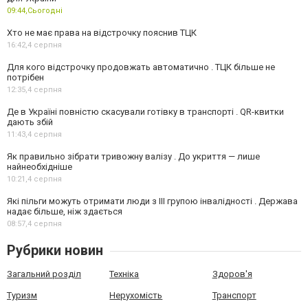
09:44,
Сьогодні
Хто не має права на відстрочку пояснив ТЦК
16:42,
4 серпня
Для кого відстрочку продовжать автоматично . ТЦК більше не
потрібен
12:35,
4 серпня
Де в Україні повністю скасували готівку в транспорті . QR-квитки
дають збій
11:43,
4 серпня
Як правильно зібрати тривожну валізу . До укриття — лише
найнеобхідніше
10:21,
4 серпня
Які пільги можуть отримати люди з III групою інвалідності . Держава
надає більше, ніж здається
08:57,
4 серпня
Рубрики новин
Загальний розділ
Техніка
Здоров'я
Туризм
Нерухомість
Транспорт