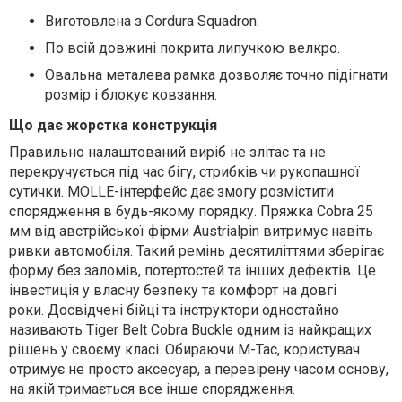
Виготовлена з Cordura Squadron.
По всій довжині покрита липучкою велкро.
Овальна металева рамка дозволяє точно підігнати
розмір і блокує ковзання.
Що дає жорстка конструкція
Правильно налаштований виріб не злітає та не
перекручується під час бігу, стрибків чи рукопашної
сутички. MOLLE-інтерфейс дає змогу розмістити
спорядження в будь-якому порядку. Пряжка Cobra 25
мм від австрійської фірми Austrialpin витримує навіть
ривки автомобіля. Такий ремінь десятиліттями зберігає
форму без заломів, потертостей та інших дефектів. Це
інвестиція у власну безпеку та комфорт на довгі
роки. Досвідчені бійці та інструктори одностайно
називають Tiger Belt Cobra Buckle одним із найкращих
рішень у своєму класі. Обираючи M-Tac, користувач
отримує не просто аксесуар, а перевірену часом основу,
на якій тримається все інше спорядження.