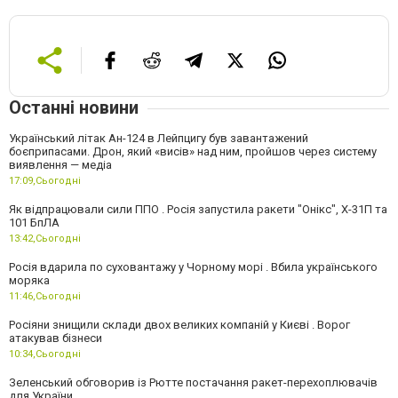
Останні новини
Український літак Ан-124 в Лейпцигу був завантажений
боєприпасами. Дрон, який «висів» над ним, пройшов через систему
виявлення — медіа
17:09,
Сьогодні
Як відпрацювали сили ППО . Росія запустила ракети "Онікс", Х-31П та
101 БпЛА
13:42,
Сьогодні
Росія вдарила по суховантажу у Чорному морі . Вбила українського
моряка
11:46,
Сьогодні
Росіяни знищили склади двох великих компаній у Києві . Ворог
атакував бізнеси
10:34,
Сьогодні
Зеленський обговорив із Рютте постачання ракет-перехоплювачів
для України