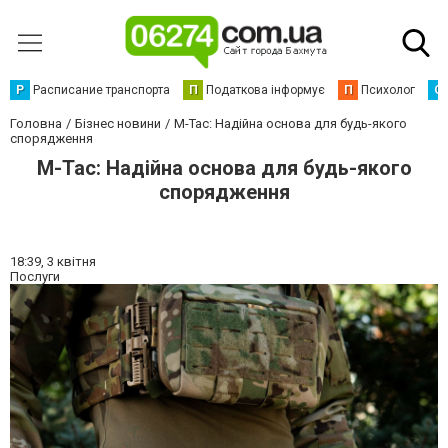
Р
Расписание транспорта
П
Податкова інформує
П
Психолог
С
Головна
Бізнес новини
M-Tac: Надійна основа для будь-якого
спорядження
M-Tac: Надійна основа для будь-якого
спорядження
18:39,
3 квітня
Послуги