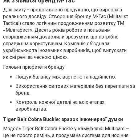
Як з'явився бренд M-Tac
Для сайту -
представлено продукцію, що виросла з
реального досвіду. Створення бренду М-Тас (Militarist
Tactical) стало логічним продовженням розвитку ТМ
«Мілітарист». Десять років роботи з польовим
спорядженням дозволили зрозуміти, що потрібно
справжнім користувачам. Компанія об'єднала
українських та іноземних виробників, щоб випускати
якісні речі за чесною ціною.
Головні пріоритети бренду:
Пошук балансу
між вартістю та надійністю.
Використання світових матеріалів
без переплати за
бренд.
Контроль кожної деталі
на всіх етапах
виробництва.
Tiger Belt Cobra Buckle: зразок інженерної думки
Модель Tiger Belt Cobra Buckle у камуфляжі Multicam —
це не просто ремінь, а продумана система для носіння