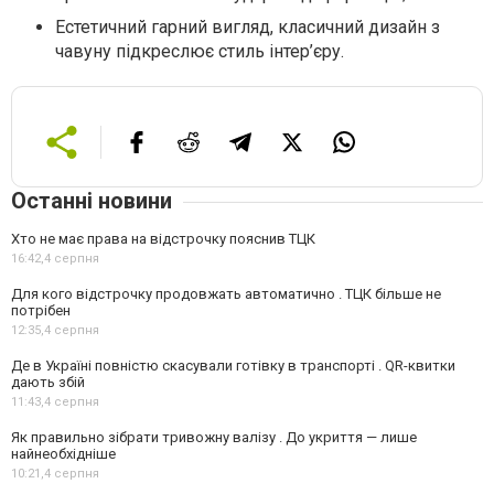
Естетичний гарний вигляд, класичний дизайн з
чавуну підкреслює стиль інтер’єру.
Останні новини
Хто не має права на відстрочку пояснив ТЦК
16:42,
4 серпня
Для кого відстрочку продовжать автоматично . ТЦК більше не
потрібен
12:35,
4 серпня
Де в Україні повністю скасували готівку в транспорті . QR-квитки
дають збій
11:43,
4 серпня
Як правильно зібрати тривожну валізу . До укриття — лише
найнеобхідніше
10:21,
4 серпня