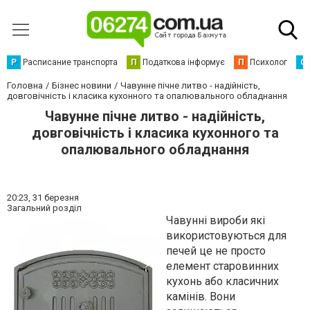
Р
Расписание транспорта
П
Податкова інформує
П
Психолог
С
Головна
Бізнес новини
Чавунне пічне литво - надійність,
довговічність і класика кухонного та опалювального обладнання
Чавунне пічне литво - надійність,
довговічність і класика кухонного та
опалювального обладнання
20:23,
31 березня
Загальний розділ
Чавунні вироби які
використовуються для
печей це не просто
елемент старовинних
кухонь або класичних
камінів. Вони