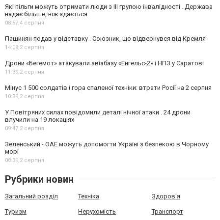
Які пільги можуть отримати люди з III групою інвалідності . Держава
надає більше, ніж здається
08:57,
4 серпня
Пашинян подав у відставку . Союзник, що відвернувся від Кремля
14:08,
2 серпня
Дрони «Бегемот» атакували авіабазу «Енгельс-2» і НПЗ у Саратові
11:39,
2 серпня
Мінус 1 500 солдатів і гора спаленої техніки: втрати Росії на 2 серпня
10:39,
2 серпня
У Повітряних силах повідомили деталі нічної атаки . 24 дрони
влучили на 19 локаціях
09:47,
2 серпня
Зеленський - ОАЕ можуть допомогти Україні з безпекою в Чорному
морі
08:39,
2 серпня
Рубрики новин
Загальний розділ
Техніка
Здоров'я
Туризм
Нерухомість
Транспорт