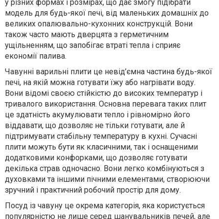
у різних формах і розмірах, що дає змогу підібрати
модель для будь-якої печі, від маленьких домашніх до
великих опалювально-кухонних конструкцій. Вони
також часто мають дверцята з герметичним
ущільненням, що запобігає втраті тепла і сприяє
економії палива.
Чавунні варильні плити це невід’ємна частина будь-якої
печі, на якій можна готувати їжу або нагрівати воду.
Вони відомі своєю стійкістю до високих температур і
тривалого використання. Основна перевага таких плит
це здатність акумулювати тепло і рівномірно його
віддавати, що дозволяє не тільки готувати, але й
підтримувати стабільну температуру в кухні. Сучасні
плити можуть бути як класичними, так і оснащеними
додатковими конфорками, що дозволяє готувати
декілька страв одночасно. Вони легко комбінуються з
духовками та іншими пічними елементами, створюючи
зручний і практичний робочий простір для дому.
Посуд із чавуну це окрема категорія, яка користується
популярністю не лише серед шанувальників печей, але