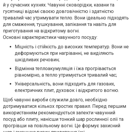
й у сучасних кухнях. Чавунні сковорідки, казани та
гусятниці відомі своєю довговічністю і здатністю
тривалий час утримувати тепло. Вони ідеально підходять
для смаження, тушкування, запікання та навіть для
приготування на відкритому вогні.
Основні характеристики чавунного посуду:
Міцність і стійкість до високих температур. Вони не
деформуються при нагріванні, не виділяють
шкідливих речовин;
Відмінна теплоакумуляція і їжа прогрівається
рівномірно, а тепло утримується тривалий час;
Універсальність, вони підходить для газових,
електричних плит, духовок і відкритого вогню.
Щоб чавунні вироби служили довго, необхідно
дотримуватися кількох простих правил. Перед першим
використанням рекомендується запекти чавунний
посуд або плиту, нанісши тонкий шар рослинної олії та
прогрівши на повільному вогні. Це формує захисний