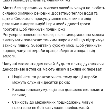
шар і зменшує ризик прилипання їжі.
Миття без агресивних миючих засобів, чавун не любить
сильних хімічних речовин. Достатньо теплої води та
щітки. Своєчасне просушування після миття слід
ретельно витерти виріб і при необхідності трохи
прогріти, щоб уникнути появи іржі.
Регулярне нанесення масла, після використання можна
змащувати поверхню тонким шаром олії, що підтримує
захисну плівку. Зберігати у сухому місці щоб уникнути
корозії, чавунні вироби краще зберігати подалі від
вологи.
Чавунні елементи для печей, будь то плити, духовки чи
декоративні вставки, мають низку важливих переваг:
Надійність та довговічність тому що ці вироби
можуть служити десятки років;
Висока теплоакумуляція яка дозволяє економити
паливо;
Стійкість до механічних пошкоджень, чавун
практично не боїться ударів і деформацій;