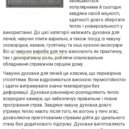
залишаються
популярними й сьогодні
завдяки своїй міцності,
здатності довго зберігати
тепло і універсальності у
використанні. До цієї категорії належать духовки для
печей, чавунні плити варильні, а також посуд із чавуну
сковорідки, казани, гусятниці та інші кухонні аксесуари.
Всі ці
чавунні вироби для печі
виконують як практичну,
так і декоративну роль, роблячи опалювальне
обладнання справжнім серцем дому.
Чавунні духовки для печей це класика, що перевірена
століттями. Вони відрізняються високою термостійкістю
і здатні витримувати значні температури без
деформації. Духовки рівномірно розподіляють тепло
всередині камери, що забезпечує правильне і повне
прогрівання страв. Завдяки чавуну духовка довго
утримує тепло навіть після того, як вогонь у печі згас,
дозволяючи приготованим стравам дійти до ідеального
стану без додаткового підігріву. Духовки виготовляють