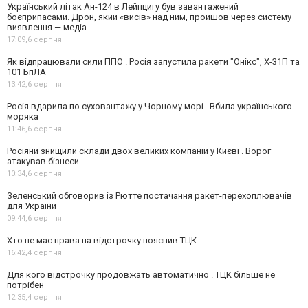
Український літак Ан-124 в Лейпцигу був завантажений
боєприпасами. Дрон, який «висів» над ним, пройшов через систему
виявлення — медіа
17:09,
6 серпня
Як відпрацювали сили ППО . Росія запустила ракети "Онікс", Х-31П та
101 БпЛА
13:42,
6 серпня
Росія вдарила по суховантажу у Чорному морі . Вбила українського
моряка
11:46,
6 серпня
Росіяни знищили склади двох великих компаній у Києві . Ворог
атакував бізнеси
10:34,
6 серпня
Зеленський обговорив із Рютте постачання ракет-перехоплювачів
для України
09:44,
6 серпня
Хто не має права на відстрочку пояснив ТЦК
16:42,
4 серпня
Для кого відстрочку продовжать автоматично . ТЦК більше не
потрібен
12:35,
4 серпня