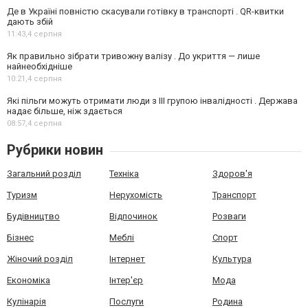
Де в Україні повністю скасували готівку в транспорті . QR-квитки
дають збій
11:43,
4 серпня
Як правильно зібрати тривожну валізу . До укриття — лише
найнеобхідніше
10:21,
4 серпня
Які пільги можуть отримати люди з III групою інвалідності . Держава
надає більше, ніж здається
08:57,
4 серпня
Рубрики новин
Загальний розділ
Техніка
Здоров'я
Туризм
Нерухомість
Транспорт
Будівництво
Відпочинок
Розваги
Бізнес
Меблі
Спорт
Жіночий розділ
Інтернет
Культура
Економіка
Інтер'єр
Мода
Кулінарія
Послуги
Родина