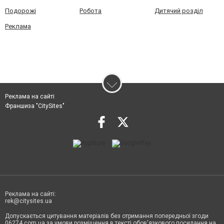
Подорожі
Робота
Дитячий розділ
Реклама
Реклама на сайті
Франшиза "CitySites"
Реклама на сайті:
rek@citysites.ua
Допускається цитування матеріалів без отримання попередньої згоди
06274.com.ua за умови розміщення в тексті обов'язкового посилання на