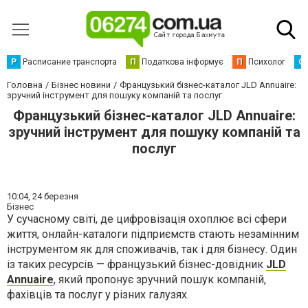
Р
Расписание транспорта
П
Податкова інформує
П
Психолог
С
Головна
Бізнес новини
Французький бізнес-каталог JLD Annuaire:
зручний інструмент для пошуку компаній та послуг
Французький бізнес-каталог JLD Annuaire:
зручний інструмент для пошуку компаній та
послуг
10:04,
24 березня
Бізнес
У сучасному світі, де цифровізація охоплює всі сфери
життя, онлайн-каталоги підприємств стають незамінним
інструментом як для споживачів, так і для бізнесу. Один
із таких ресурсів — французький бізнес-довідник
JLD
Annuaire
, який пропонує зручний пошук компаній,
фахівців та послуг у різних галузях.