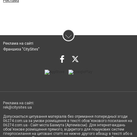
Реклама
Реклама на сайті
Франшиза "CitySites"
Реклама на сайті:
rek@citysites.ua
Допускається цитування матеріалів без отримання попередньої згоди
06274.com.ua за умови розміщення в тексті обов'язкового посилання на
06274.com.ua - Сайт міста Бахмута (Артемівськ). Для інтернет-видань
обов'язкове розміщення прямого, відкритого для пошукових систем
гіперпосилання на цитовані статті не нижче другого абзацу в тексті або в