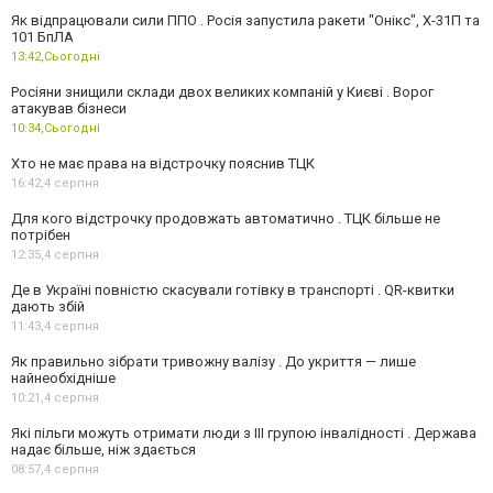
Як відпрацювали сили ППО . Росія запустила ракети "Онікс", Х-31П та
101 БпЛА
13:42,
Сьогодні
Росіяни знищили склади двох великих компаній у Києві . Ворог
атакував бізнеси
10:34,
Сьогодні
Хто не має права на відстрочку пояснив ТЦК
16:42,
4 серпня
Для кого відстрочку продовжать автоматично . ТЦК більше не
потрібен
12:35,
4 серпня
Де в Україні повністю скасували готівку в транспорті . QR-квитки
дають збій
11:43,
4 серпня
Як правильно зібрати тривожну валізу . До укриття — лише
найнеобхідніше
10:21,
4 серпня
Які пільги можуть отримати люди з III групою інвалідності . Держава
надає більше, ніж здається
08:57,
4 серпня