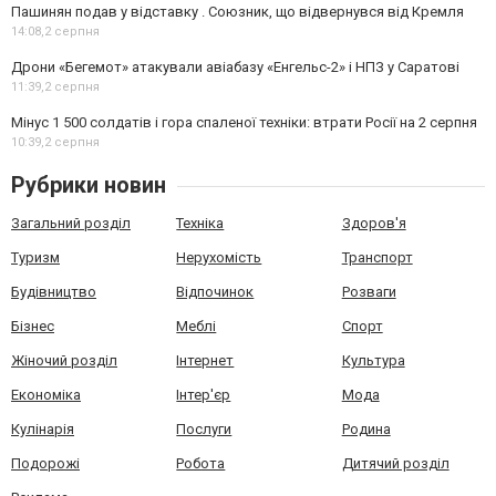
Пашинян подав у відставку . Союзник, що відвернувся від Кремля
14:08,
2 серпня
Дрони «Бегемот» атакували авіабазу «Енгельс-2» і НПЗ у Саратові
11:39,
2 серпня
Мінус 1 500 солдатів і гора спаленої техніки: втрати Росії на 2 серпня
10:39,
2 серпня
Рубрики новин
Загальний розділ
Техніка
Здоров'я
Туризм
Нерухомість
Транспорт
Будівництво
Відпочинок
Розваги
Бізнес
Меблі
Спорт
Жіночий розділ
Інтернет
Культура
Економіка
Інтер'єр
Мода
Кулінарія
Послуги
Родина
Подорожі
Робота
Дитячий розділ