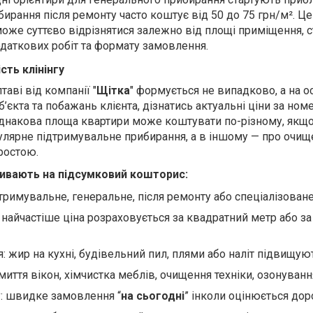
ибирання після ремонту часто коштує від 50 до 75 грн/м². Це
може суттєво відрізнятися залежно від площі приміщення, 
одаткових робіт та формату замовлення.
сть клінінгу
таві від компанії "
Щітка
" формується не випадково, а на о
’єкта та побажань клієнта, дізнатись актуальні ціни за ном
 однакова площа квартири може коштувати по-різному, якщ
улярне підтримувальне прибирання, а в іншому — про очищ
ростою.
пливають на підсумковий кошторис:
тримувальне, генеральне, після ремонту або спеціалізоване
найчастіше ціна розраховується за квадратний метр або за
: жир на кухні, будівельний пил, плями або наліт підвищуют
миття вікон, хімчистка меблів, очищення техніки, озонуванн
у: швидке замовлення “
на сьогодні
” інколи оцінюється дор