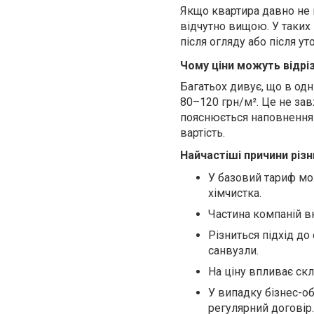
Якщо квартира давно не 
відчутно вищою. У таких
після огляду або після у
Чому ціни можуть відрі
Багатьох дивує, що в одн
80–120 грн/м². Це не зав
пояснюється наповненням 
вартість.
Найчастіші причини різни
У базовий тариф мо
хімчистка.
Частина компаній вк
Різниться підхід до
санвузли.
На ціну впливає скл
У випадку бізнес-о
регулярний договір.