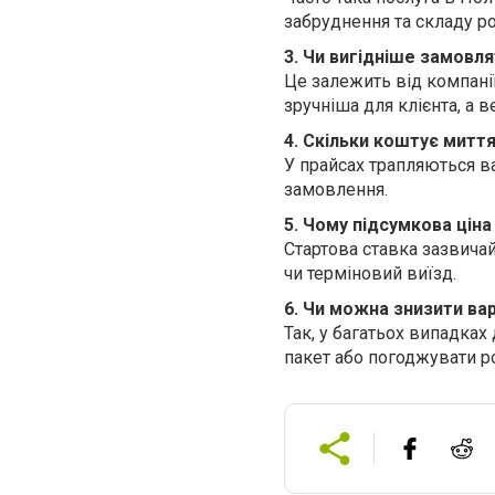
забруднення та складу роб
3. Чи вигідніше замовл
Це залежить від компанії,
зручніша для клієнта, а в
4. Скільки коштує миття
У прайсах трапляються ва
замовлення.
5. Чому підсумкова ціна
Стартова ставка зазвичай
чи терміновий виїзд.
6. Чи можна знизити вар
Так, у багатьох випадка
пакет або погоджувати ро