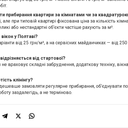
іт.​
яти прибирання квартири за кімнатами чи за квадратуро
 але при типовій квартирі фіксована ціна за кількість кімна
еликі або нестандартні об’єкти частіше рахують за м².
 вікон у Полтаві?
ріанти від 25 грн/м², а на сервісних майданчиках — від 250 
 відрізняється від стартової?
 не враховує складні забруднення, додаткову техніку, вікна
тість клінінгу?
х дешевше замовляти регулярне прибирання, об’єднувати по
боту заздалегідь, а не терміново.