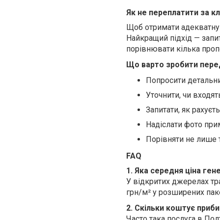
Як не переплатити за кл
Щоб отримати адекватну 
Найкращий підхід — запит
порівнювати кілька проп
Що варто зробити пере
Попросити детальни
Уточнити, чи входять
Запитати, як рахуєт
Надіслати фото при
Порівняти не лише та
FAQ
1. Яка середня ціна ген
У відкритих джерелах тра
грн/м² у розширених паке
2. Скільки коштує приб
Часто така послуга в Пол