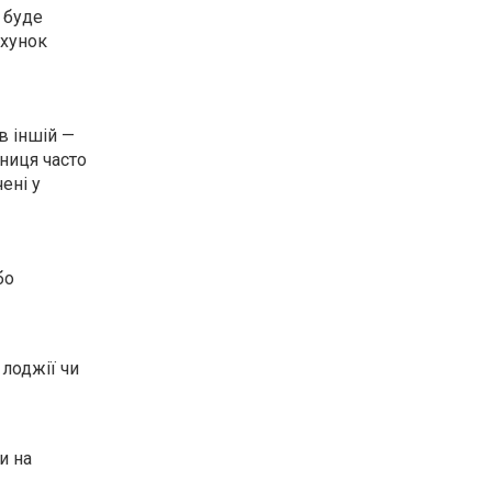
 буде
ахунок
в іншій —
зниця часто
ені у
бо
 лоджії чи
и на