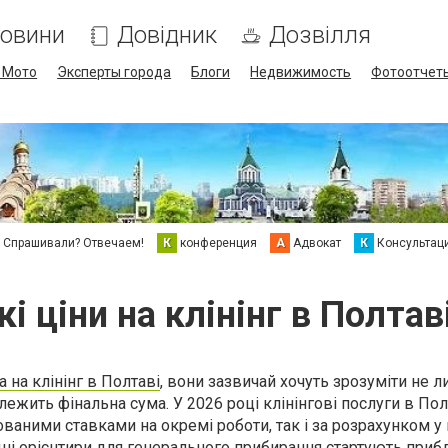
овини
Довідник
Дозвілля
/ Мото
Эксперты города
Блоги
Недвижимость
Фотоотчет
Спрашивали? Отвечаем!
К
конференция
А
Адвокат
К
Консультац
кі ціни на клінінг в Полтав
а на клінінг в Полтаві
, вони зазвичай хочуть зрозуміти не 
залежить фінальна сума. У 2026 році клінінгові послуги в Пол
ваними ставками на окремі роботи, так і за розрахунком у 
дні орієнтири для генерального прибирання стартують приб