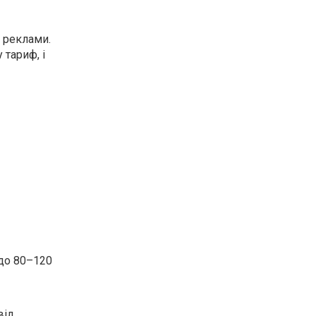
 реклами.
 тариф, і
 до 80–120
від