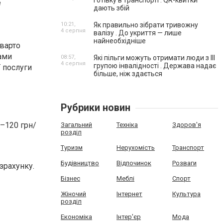
готівку в транспорті . QR-квитки
е
дають збій
10:21,
Як правильно зібрати тривожну
4 серпня
валізу . До укриття — лише
найнеобхідніше
 варто
сами
08:57,
Які пільги можуть отримати люди з III
4 серпня
групою інвалідності . Держава надає
ї послуги
більше, ніж здається
Рубрики новин
0–120 грн/
Загальний
Техніка
Здоров'я
розділ
Туризм
Нерухомість
Транспорт
Будівництво
Відпочинок
Розваги
зрахунку.
Бізнес
Меблі
Спорт
Жіночий
Інтернет
Культура
розділ
Економіка
Інтер'єр
Мода