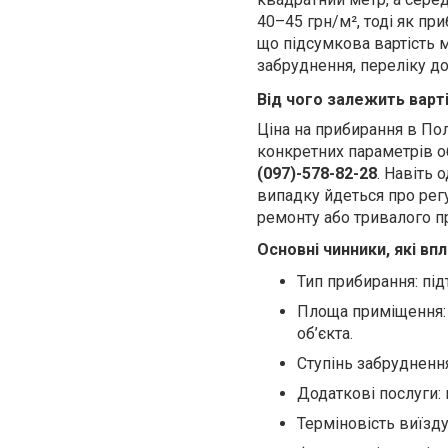
40–45 грн/м², тоді як пр
що підсумкова вартість 
забруднення, переліку д
Від чого залежить варті
Ціна на прибирання в Пол
конкретних параметрів об
(097)-578-82-28
. Навіть
випадку йдеться про рег
ремонту або тривалого п
Основні чинники, які в
Тип прибирання: під
Площа приміщення: 
об’єкта.
Ступінь забруднення
Додаткові послуги: 
Терміновість виїзд