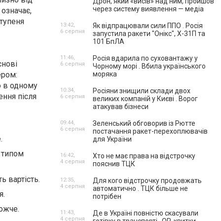
Дрон, який «висів» над ним, пройшов
через систему виявлення — медіа
 означає,
ступеня
13:42,
Як відпрацювали сили ППО . Росія
6 серпня
запустила ракети "Онікс", Х-31П та
101 БпЛА
11:46,
Росія вдарила по суховантажу у
снові
6 серпня
Чорному морі . Вбила українського
ером:
моряка
о в одному
10:34,
Росіяни знищили склади двох
ення після
6 серпня
великих компаній у Києві . Ворог
атакував бізнеси
09:44,
Зеленський обговорив із Рютте
6 серпня
постачання ракет-перехоплювачів
.
для України
 типом
16:42,
Хто не має права на відстрочку
4 серпня
пояснив ТЦК
ь вартість.
12:35,
Для кого відстрочку продовжать
4 серпня
автоматично . ТЦК більше не
я.
потрібен
ожче.​
11:43,
Де в Україні повністю скасували
4 серпня