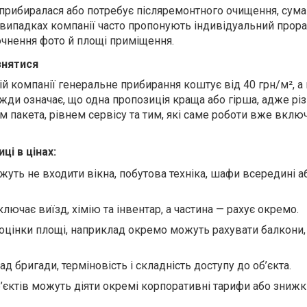
прибиралася або потребує післяремонтного очищення, сума
 випадках компанії часто пропонують індивідуальний прор
точнення фото й площі приміщення.
знятися
ій компанії генеральне прибирання коштує від 40 грн/м², а 
жди означає, що одна пропозиція краща або гірша, адже рі
пакета, рівнем сервісу та тим, які саме роботи вже включ
ці в цінах:
жуть не входити вікна, побутова техніка, шафи всередині а
лючає виїзд, хімію та інвентар, а частина — рахує окремо.
 оцінки площі, наприклад окремо можуть рахувати балкони,
ад бригади, терміновість і складність доступу до об’єкта.
б’єктів можуть діяти окремі корпоративні тарифи або знижк