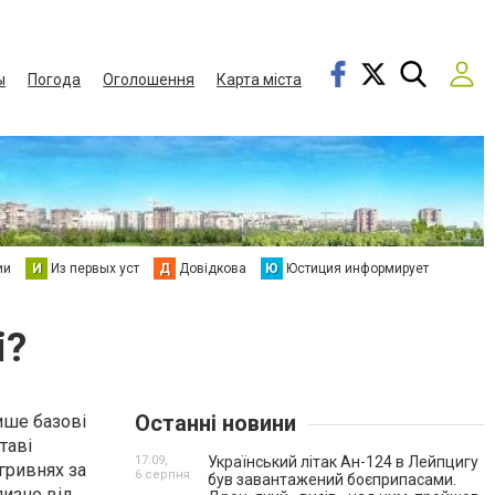
ы
Погода
Оголошення
Карта міста
ии
И
Из первых уст
Д
Довідкова
Ю
Юстиция информирует
і?
Останні новини
лише базові
таві
17:09,
Український літак Ан-124 в Лейпцигу
гривнях за
6 серпня
був завантажений боєприпасами.
лизно від