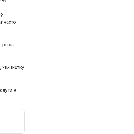
ю?
т часто
грн за
, хімчистку
слуги в