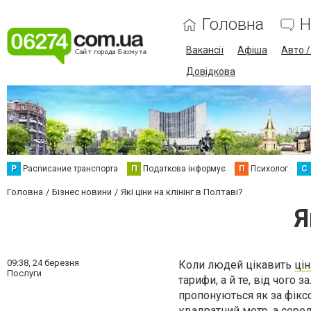
Головна
Н
Вакансії
Афіша
Авто 
Довідкова
Р
Расписание транспорта
П
Податкова інформує
П
Психолог
С
Головна
Бізнес новини
Які ціни на клінінг в Полтаві?
Я
09:38,
24 березня
Коли людей цікавить
цін
Послуги
тарифи, а й те, від чого 
пропонуються як за фіксо
квадратний метр, а сере