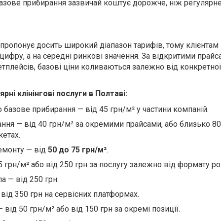
разове прибирання зазвичай коштує дорожче, ніж регулярн
 пропонує досить широкий діапазон тарифів, тому клієнтам
 цифру, а на середні ринкові значення. За відкритими прай
етплейсів, базові ціни коливаються залежно від конкретно
ярні клінінгові послуги в Полтаві:
базове прибирання — від 45 грн/м² у частини компаній.​
ння — від 40 грн/м² за окремими прайсами, або близько 8
кетах.
емонту — від
50 до 75 грн/м²
.​
5 грн/м² або від 250 грн за послугу залежно від формату ро
 — від 250 грн.​
від 350 грн на сервісних платформах.
 від 50 грн/м² або від 150 грн за окремі позиції.