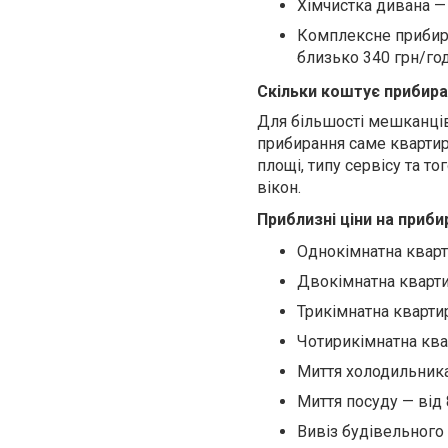
Хімчистка дивана — 
Комплексне прибира
близько 340 грн/год.
Скільки коштує прибира
Для більшості мешканці
прибирання саме квартири
площі, типу сервісу та т
вікон.
Приблизні ціни на приби
Однокімнатна кварти
Двокімнатна квартир
Трикімнатна квартир
Чотирикімнатна квар
Миття холодильника 
Миття посуду — від 8
Вивіз будівельного с