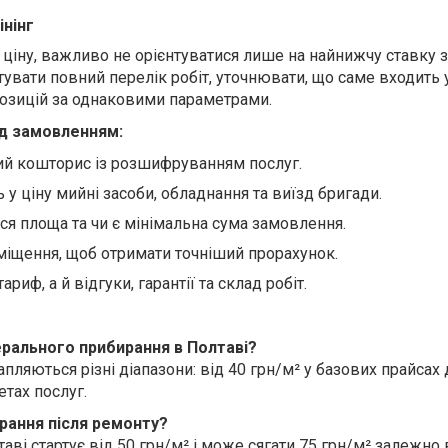
інінг
ціну, важливо не орієнтуватися лише на найнижчу ставку з
увати повний перелік робіт, уточнювати, що саме входить у
озицій за однаковими параметрами.
д замовленням:
й кошторис із розшифруванням послуг.
 у ціну мийні засоби, обладнання та виїзд бригади.​
ься площа та чи є мінімальна сума замовлення.
міщення, щоб отримати точніший прорахунок.​
риф, а й відгуки, гарантії та склад робіт.
ерального прибирання в Полтаві?
пляються різні діапазони: від 40 грн/м² у базових прайсах
тах послуг.
ирання після ремонту?
таві стартує від 50 грн/м² і може сягати 75 грн/м² залежно 