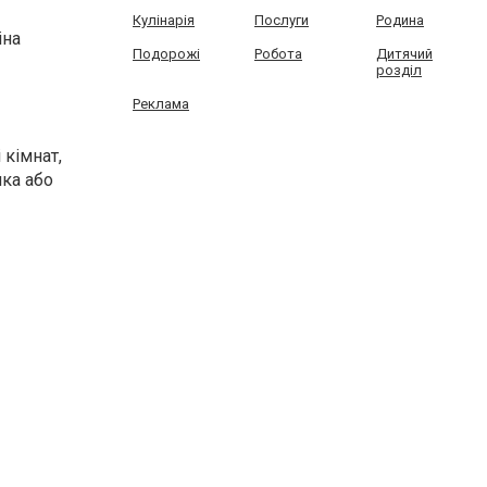
Кулінарія
Послуги
Родина
іна
Подорожі
Робота
Дитячий
розділ
Реклама
 кімнат,
ика або