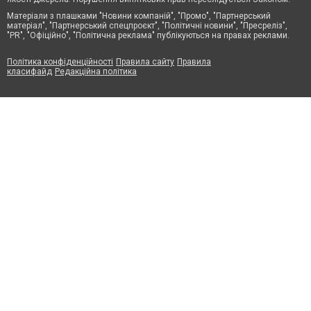
Матеріали з плашками "Новини компаній", "Промо", "Партнерський
матеріал", "Партнерський спецпроєкт", "Політичні новини", "Пресреліз",
"PR", "Офіційно", "Політична реклама" публікуються на правах реклами.
Політика конфіденційності
Правила сайту
Правила
класифайд
Редакційна політика