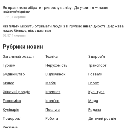
Як правильно зібрати тривожну валізу . До укриття — лише
найнеобхідніше
10:21,
4 серпня
Які пільги можуть отримати люди з III групою інвалідності . Держава
надає більше, ніж здається
08:57,
4 серпня
Рубрики новин
Загальний розділ
Техніка
Здоров'я
Туризм
Нерухомість
Транспорт
Будівництво
Відпочинок
Розваги
Бізнес
Меблі
Спорт
Жіночий розділ
Інтернет
Культура
Економіка
Інтер'єр
Мода
Кулінарія
Послуги
Родина
Подорожі
Робота
Дитячий розділ
Реклама