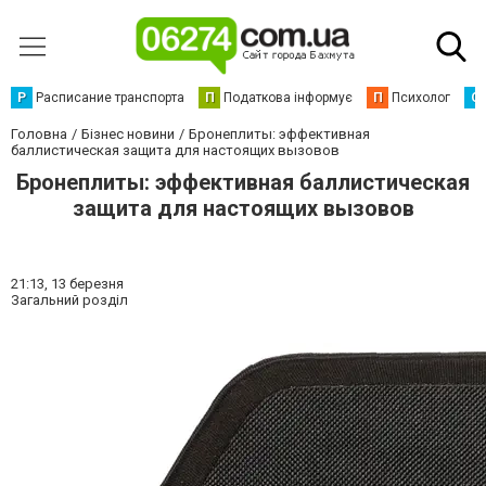
Р
Расписание транспорта
П
Податкова інформує
П
Психолог
С
Головна
Бізнес новини
Бронеплиты: эффективная
баллистическая защита для настоящих вызовов
Бронеплиты: эффективная баллистическая
защита для настоящих вызовов
21:13,
13 березня
Загальний розділ