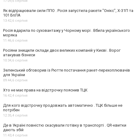
17:09,
6 серпня
Як відпрацювали сили ППО . Росія запустила ракети "Онікс", Х-31П та
101 БпЛА
13:42,
6 серпня
Росія вдарила по суховантажу у Чорному морі . Вбила українського
моряка
11:46,
6 серпня
Росіяни знищили склади двох великих компаній у Києві . Ворог
атакував бізнеси
10:34,
6 серпня
Зеленський обговорив із Рютте постачання ракет-перехоплювачів
для України
09:44,
6 серпня
Хто не має права на відстрочку пояснив ТЦК
16:42,
4 серпня
Для кого відстрочку продовжать автоматично . ТЦК більше не
потрібен
12:35,
4 серпня
Де в Україні повністю скасували готівку в транспорті . QR-квитки
дають збій
11:43,
4 серпня