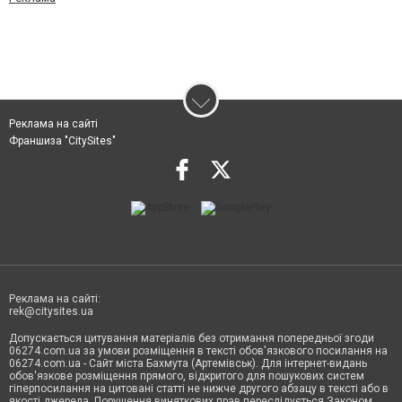
Реклама на сайті
Франшиза "CitySites"
Реклама на сайті:
rek@citysites.ua
Допускається цитування матеріалів без отримання попередньої згоди
06274.com.ua за умови розміщення в тексті обов'язкового посилання на
06274.com.ua - Сайт міста Бахмута (Артемівськ). Для інтернет-видань
обов'язкове розміщення прямого, відкритого для пошукових систем
гіперпосилання на цитовані статті не нижче другого абзацу в тексті або в
якості джерела. Порушення виняткових прав переслідується Законом.