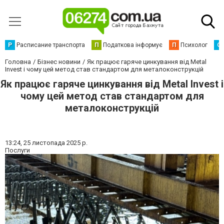
Р
Расписание транспорта
П
Податкова інформує
П
Психолог
С
Головна
Бізнес новини
Як працює гаряче цинкування від Metal
Invest і чому цей метод став стандартом для металоконструкцій
Як працює гаряче цинкування від Metal Invest і
чому цей метод став стандартом для
металоконструкцій
13:24,
25 листопада 2025 р.
Послуги