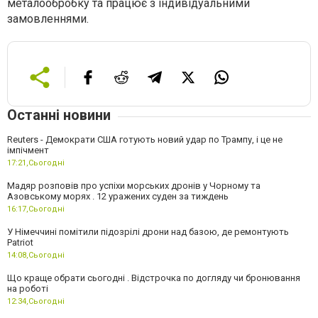
металообробку та працює з індивідуальними
замовленнями.
Останні новини
Reuters - Демократи США готують новий удар по Трампу, і це не
імпічмент
17:21,
Сьогодні
Мадяр розповів про успіхи морських дронів у Чорному та
Азовському морях . 12 уражених суден за тиждень
16:17,
Сьогодні
У Німеччині помітили підозрілі дрони над базою, де ремонтують
Patriot
14:08,
Сьогодні
Що краще обрати сьогодні . Відстрочка по догляду чи бронювання
на роботі
12:34,
Сьогодні