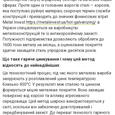
сферах. Проте один із головних ворогів сталі — корозія,
яка поступово руйнує матеріал, скорочує термін служби
конструкцій і призводить до значних фінансових втрат.
Metal Invest
https://metalinvest.ua/hot-galvanizing/
в
Україні спеціалізується на виробництві
металоконструкцій та їх антикорозійному захисті.
Потужності підприємства дозволяють обробляти до
1600 тонн металу на місяць, а оцинковане покриття
здатне захищати сталь упродовж десятків років.
Що таке гаряче цинкування і чому цей метод
відносять до найнадійніших
Це технологічний процес, під час якого металеві вироби
занурюють у розплавлений цинк температурою
близько 450°C. У результаті між сталлю та цинком
формується міцне металеве покриття. Воно захищає
поверхню від корозії та впливу агресивного
середовища. Цей метод широко використовується у
світі, оскільки він забезпечує довготривалий і
передбачуваний захист. До переваг технології гарячого