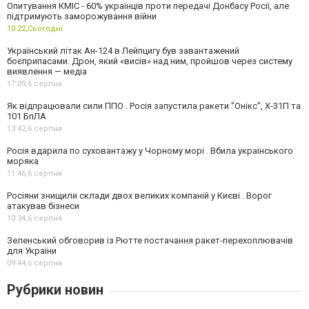
Опитування КМІС - 60% українців проти передачі Донбасу Росії, але
підтримують заморожування війни
10:22,
Сьогодні
Український літак Ан-124 в Лейпцигу був завантажений
боєприпасами. Дрон, який «висів» над ним, пройшов через систему
виявлення — медіа
17:09,
6 серпня
Як відпрацювали сили ППО . Росія запустила ракети "Онікс", Х-31П та
101 БпЛА
13:42,
6 серпня
Росія вдарила по суховантажу у Чорному морі . Вбила українського
моряка
11:46,
6 серпня
Росіяни знищили склади двох великих компаній у Києві . Ворог
атакував бізнеси
10:34,
6 серпня
Зеленський обговорив із Рютте постачання ракет-перехоплювачів
для України
09:44,
6 серпня
Рубрики новин