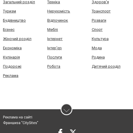
Загальний розділ
Техніка
Здоров'я
Туризм
Нерухомість
Транспорт
Будівництво
Відпочинок
Розваги
Бізнес
Меблі
Спорт
Жіночий розділ
Інтернет
Культура
Економіка
Інтер'єр
Мода
Кулінарія
Послуги
Родина
Подорожі
Робота
Дитячий розділ
Реклама
Реклама на сайті
Франшиза "CitySites"