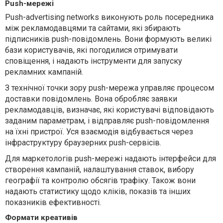
Push-мережі
Push-advertising networks виконують роль посередника
між рекламодавцями та сайтами, які збирають
підписників push-повідомлень. Вони формують великі
бази користувачів, які погодилися отримувати
сповіщення, і надають інструменти для запуску
рекламних кампаній.
З технічної точки зору push-мережа управляє процесом
доставки повідомлень. Вона обробляє заявки
рекламодавців, визначає, які користувачі відповідають
заданим параметрам, і відправляє push-повідомлення
на їхні пристрої. Уся взаємодія відбувається через
інфраструктуру браузерних push-сервісів.
Для маркетологів push-мережі надають інтерфейси для
створення кампаній, налаштування ставок, вибору
географії та контролю обсягів трафіку. Також вони
надають статистику щодо кліків, показів та інших
показників ефективності.
Формати креативів