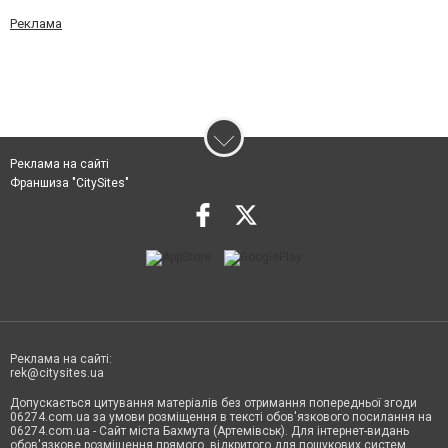
Реклама
Реклама на сайті
Франшиза "CitySites"
Реклама на сайті:
rek@citysites.ua
Допускається цитування матеріалів без отримання попередньої згоди
06274.com.ua за умови розміщення в тексті обов'язкового посилання на
06274.com.ua - Сайт міста Бахмута (Артемівськ). Для інтернет-видань
обов'язкове розміщення прямого, відкритого для пошукових систем