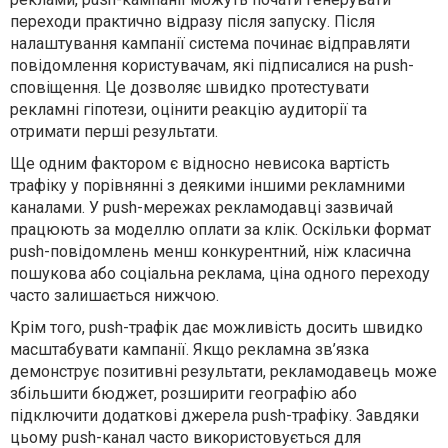
переходи практично відразу після запуску. Після
налаштування кампанії система починає відправляти
повідомлення користувачам, які підписалися на push-
сповіщення. Це дозволяє швидко протестувати
рекламні гіпотези, оцінити реакцію аудиторії та
отримати перші результати.
Ще одним фактором є відносно невисока вартість
трафіку у порівнянні з деякими іншими рекламними
каналами. У push-мережах рекламодавці зазвичай
працюють за моделлю оплати за клік. Оскільки формат
push-повідомлень менш конкурентний, ніж класична
пошукова або соціальна реклама, ціна одного переходу
часто залишається нижчою.
Крім того, push-трафік дає можливість досить швидко
масштабувати кампанії. Якщо рекламна зв’язка
демонструє позитивні результати, рекламодавець може
збільшити бюджет, розширити географію або
підключити додаткові джерела push-трафіку. Завдяки
цьому push-канал часто використовується для