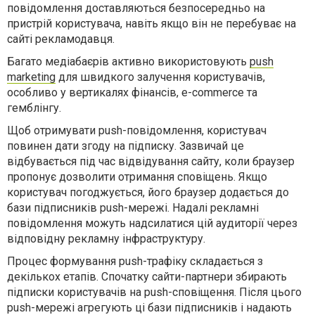
повідомлення доставляються безпосередньо на
пристрій користувача, навіть якщо він не перебуває на
сайті рекламодавця.
Багато медіабаєрів активно використовують
push
marketing
для швидкого залучення користувачів,
особливо у вертикалях фінансів, e-commerce та
гемблінгу.
Щоб отримувати push-повідомлення, користувач
повинен дати згоду на підписку. Зазвичай це
відбувається під час відвідування сайту, коли браузер
пропонує дозволити отримання сповіщень. Якщо
користувач погоджується, його браузер додається до
бази підписників push-мережі. Надалі рекламні
повідомлення можуть надсилатися цій аудиторії через
відповідну рекламну інфраструктуру.
Процес формування push-трафіку складається з
декількох етапів. Спочатку сайти-партнери збирають
підписки користувачів на push-сповіщення. Після цього
push-мережі агрегують ці бази підписників і надають