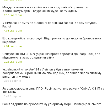
Мадяр розповів про успіхи морських дронів у Чорному та
Азовському морях . 12 уражених суден за тиждень
16:17,
Сьогодні
У Німеччині помітили підозрілі дрони над базою, де ремонтують
Patriot
14:08,
Сьогодні
Що краще обрати сьогодні . Відстрочка по догляду чи бронювання
на роботі
12:34,
Сьогодні
Опитування КМІС - 60% українців проти передачі Донбасу Росії, але
підтримують заморожування війни
10:22,
Сьогодні
Український літак Ан-124 в Лейпцигу був завантажений
боєприпасами. Дрон, який «висів» над ним, пройшов через систему
виявлення — медіа
17:09,
6 серпня
Як відпрацювали сили ППО . Росія запустила ракети "Онікс", Х-31П та
101 БпЛА
13:42,
6 серпня
Росія вдарила по суховантажу у Чорному морі . Вбила українського