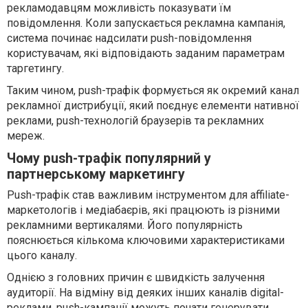
рекламодавцям можливість показувати їм
повідомлення. Коли запускається рекламна кампанія,
система починає надсилати push-повідомлення
користувачам, які відповідають заданим параметрам
таргетингу.
Таким чином, push-трафік формується як окремий канал
рекламної дистрибуції, який поєднує елементи нативної
реклами, push-технологій браузерів та рекламних
мереж.
Чому push-трафік популярний у
партнерському маркетингу
Push-трафік став важливим інструментом для affiliate-
маркетологів і медіабаєрів, які працюють із різними
рекламними вертикалями. Його популярність
пояснюється кількома ключовими характеристиками
цього каналу.
Однією з головних причин є швидкість залучення
аудиторії. На відміну від деяких інших каналів digital-
реклами, push-кампанії можуть почати генерувати