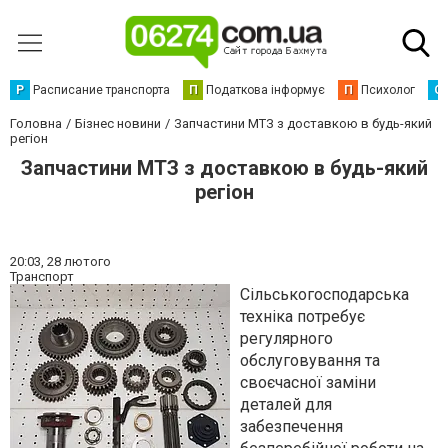
Р
Расписание транспорта
П
Податкова інформує
П
Психолог
С
Головна
Бізнес новини
Запчастини МТЗ з доставкою в будь-який
регіон
Запчастини МТЗ з доставкою в будь-який
регіон
20:03,
28 лютого
Транспорт
Сільськогосподарська
техніка потребує
регулярного
обслуговування та
своєчасної заміни
деталей для
забезпечення