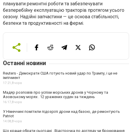
планувати ремонтні роботи та забезпечувати
безперебійну експлуатацію тракторів протягом усього
сезону. Надійні запчастини — це основа стабільності,
безпеки та продуктивності на фермі.
Останні новини
Reuters - Демократи США готують новий удар по Трампу, і це не
імпічмент
17:21,
Вчора
Мадяр розповів про успіхи морських дронів у Чорному та
Азовському морях . 12 уражених суден за тиждень
16:17,
Вчора
У Німеччині помітили підозрілі дрони над базою, де ремонтують
Patriot
14:08,
Вчора
Що краще обрати сьогодні . Відстрочка по догляду чи бронювання