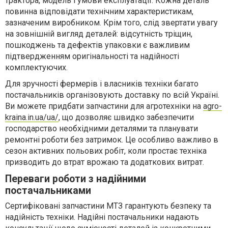
трактора, модель і умови експлуатації. Кожна деталь
повинна відповідати технічним характеристикам,
зазначеним виробником. Крім того, слід звертати увагу
на зовнішній вигляд деталей: відсутність тріщин,
пошкоджень та дефектів упаковки є важливим
підтвердженням оригінальності та надійності
комплектуючих.
Для зручності фермерів і власників техніки багато
постачальників організовують доставку по всій Україні.
Ви можете придбати запчастини для агротехніки на
agro-
kraina.in.ua/ua/
, що дозволяє швидко забезпечити
господарство необхідними деталями та планувати
ремонтні роботи без затримок. Це особливо важливо в
сезон активних польових робіт, коли простає техніка
призводить до втрат врожаю та додаткових витрат.
Переваги роботи з надійними
постачальниками
Сертифіковані запчастини МТЗ гарантують безпеку та
надійність техніки. Надійні постачальники надають