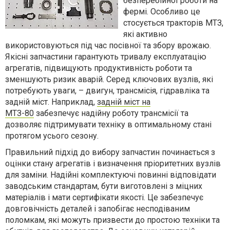
безперебійної роботи на
фермі. Особливо це
стосується тракторів МТЗ,
які активно
використовуються під час посівної та збору врожаю.
Якісні запчастини гарантують тривалу експлуатацію
агрегатів, підвищують продуктивність роботи та
зменшують ризик аварій. Серед ключових вузлів, які
потребують уваги, – двигун, трансмісія, гідравліка та
задній міст. Наприклад,
задній міст на
МТЗ-80
забезпечує надійну роботу трансмісії та
дозволяє підтримувати техніку в оптимальному стані
протягом усього сезону.
Правильний підхід до вибору запчастин починається з
оцінки стану агрегатів і визначення пріоритетних вузлів
для заміни. Надійні комплектуючі повинні відповідати
заводським стандартам, бути виготовлені з міцних
матеріалів і мати сертифікати якості. Це забезпечує
довговічність деталей і запобігає несподіваним
поломкам, які можуть призвести до простою техніки та