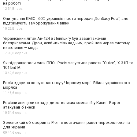
на роботі
12:34,
Вчора
Опитування КМІС - 60% українців проти передачі Донбасу Росії, але
підтримують заморожування війни
10:22,
Вчора
Український літак Ан-124 в Лейпцигу був завантажений
боєприпасами. Дрон, який «висів» над ним, пройшов через систему
виявлення — медіа
17:09,
6 серпня
Як відпрацювали сили ППО . Росія запустила ракети "Онікс", Х-31П та
101 БпЛА
13:42,
6 серпня
Росія вдарила по суховантажу у Чорному морі . Вбила українського
моряка
11:46,
6 серпня
Росіяни знищили склади двох великих компаній у Києві . Ворог
атакував бізнеси
10:34,
6 серпня
Зеленський обговорив із Рютте постачання ракет-перехоплювачів
для України
09:44,
6 серпня