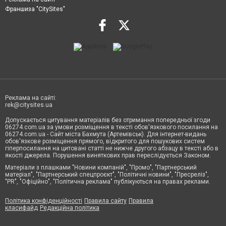
Франшиза "CitySites"
Реклама на сайті:
rek@citysites.ua
Допускається цитування матеріалів без отримання попередньої згоди
06274.com.ua за умови розміщення в тексті обов'язкового посилання на
06274.com.ua - Сайт міста Бахмута (Артемівськ). Для інтернет-видань
обов'язкове розміщення прямого, відкритого для пошукових систем
гіперпосилання на цитовані статті не нижче другого абзацу в тексті або в
якості джерела. Порушення виняткових прав переслідується Законом.
Матеріали з плашками "Новини компаній", "Промо", "Партнерський
матеріал", "Партнерський спецпроєкт", "Політичні новини", "Пресреліз",
"PR", "Офіційно", "Політична реклама" публікуються на правах реклами.
Політика конфіденційності
Правила сайту
Правила
класифайд
Редакційна політика