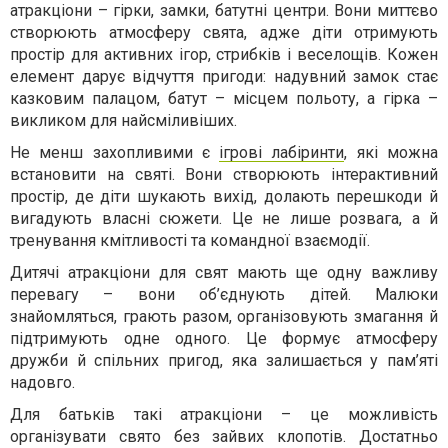
атракціони – гірки, замки, батутні центри. Вони миттєво
створюють атмосферу свята, адже діти отримують
простір для активних ігор, стрибків і веселощів. Кожен
елемент дарує відчуття пригоди: надувний замок стає
казковим палацом, батут – місцем польоту, а гірка –
викликом для найсміливіших.
Не менш захопливими є
ігрові лабіринти
, які можна
встановити на святі. Вони створюють інтерактивний
простір, де діти шукають вихід, долають перешкоди й
вигадують власні сюжети. Це не лише розвага, а й
тренування кмітливості та командної взаємодії.
Дитячі атракціони для свят мають ще одну важливу
перевагу – вони об’єднують дітей. Малюки
знайомляться, грають разом, організовують змагання й
підтримують одне одного. Це формує атмосферу
дружби й спільних пригод, яка залишається у пам’яті
надовго.
Для батьків такі атракціони – це можливість
організувати свято без зайвих клопотів. Достатньо