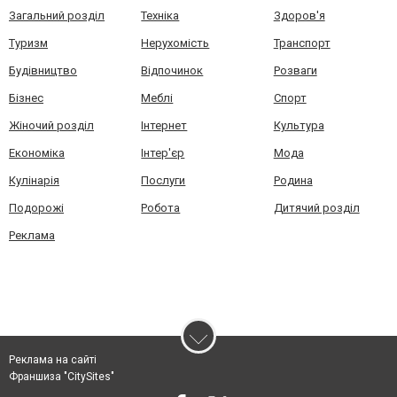
Загальний розділ
Техніка
Здоров'я
Туризм
Нерухомість
Транспорт
Будівництво
Відпочинок
Розваги
Бізнес
Меблі
Спорт
Жіночий розділ
Інтернет
Культура
Економіка
Інтер'єр
Мода
Кулінарія
Послуги
Родина
Подорожі
Робота
Дитячий розділ
Реклама
Реклама на сайті
Франшиза "CitySites"