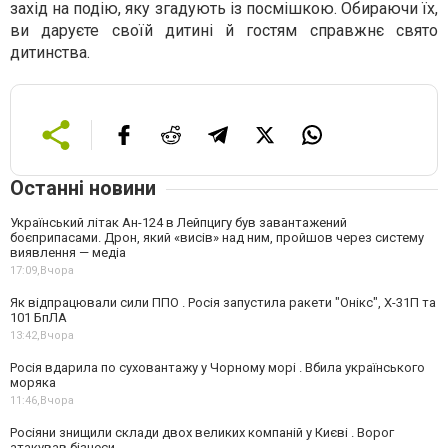
захід на подію, яку згадують із посмішкою. Обираючи їх,
ви даруєте своїй дитині й гостям справжнє свято
дитинства.
Останні новини
Український літак Ан-124 в Лейпцигу був завантажений
боєприпасами. Дрон, який «висів» над ним, пройшов через систему
виявлення — медіа
17:09,
Вчора
Як відпрацювали сили ППО . Росія запустила ракети "Онікс", Х-31П та
101 БпЛА
13:42,
Вчора
Росія вдарила по суховантажу у Чорному морі . Вбила українського
моряка
11:46,
Вчора
Росіяни знищили склади двох великих компаній у Києві . Ворог
атакував бізнеси