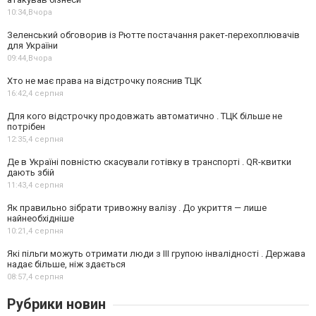
10:34,
Вчора
Зеленський обговорив із Рютте постачання ракет-перехоплювачів
для України
09:44,
Вчора
Хто не має права на відстрочку пояснив ТЦК
16:42,
4 серпня
Для кого відстрочку продовжать автоматично . ТЦК більше не
потрібен
12:35,
4 серпня
Де в Україні повністю скасували готівку в транспорті . QR-квитки
дають збій
11:43,
4 серпня
Як правильно зібрати тривожну валізу . До укриття — лише
найнеобхідніше
10:21,
4 серпня
Які пільги можуть отримати люди з III групою інвалідності . Держава
надає більше, ніж здається
08:57,
4 серпня
Рубрики новин