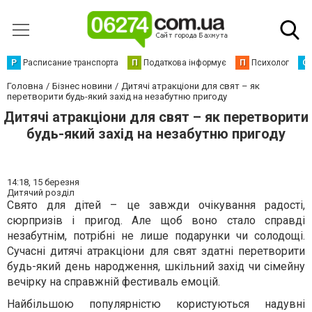
Р
Расписание транспорта
П
Податкова інформує
П
Психолог
С
Головна
Бізнес новини
Дитячі атракціони для свят – як
перетворити будь-який захід на незабутню пригоду
Дитячі атракціони для свят – як перетворити
будь-який захід на незабутню пригоду
14:18,
15 березня
Дитячий розділ
Свято для дітей – це завжди очікування радості,
сюрпризів і пригод. Але щоб воно стало справді
незабутнім, потрібні не лише подарунки чи солодощі.
Сучасні дитячі атракціони для свят здатні перетворити
будь-який день народження, шкільний захід чи сімейну
вечірку на справжній фестиваль емоцій.
Найбільшою популярністю користуються надувні