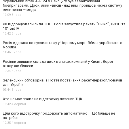
Український літак Ан-124 в Лейпцигу був завантажений
боєприпасами. Дрон, який «висів» над ним, пройшов через систему
виявлення — медіа
17:09,
Вчора
Як відпрацювали сили ППО . Росія запустила ракети "Онікс", Х-31П та
101 БпЛА
13:42,
Вчора
Росія вдарила по суховантажу у Чорному морі . Вбила українського
моряка
11:46,
Вчора
Росіяни знищили склади двох великих компаній у Києві . Ворог
атакував бізнеси
10:34,
Вчора
Зеленський обговорив із Рютте постачання ракет-перехоплювачів
для України
09:44,
Вчора
Хто не має права на відстрочку пояснив ТЦК
16:42,
4 серпня
Для кого відстрочку продовжать автоматично . ТЦК більше не
потрібен
12:35,
4 серпня