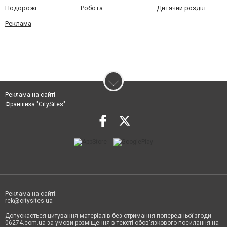
Подорожі
Робота
Дитячий розділ
Реклама
Реклама на сайті
Франшиза "CitySites"
Реклама на сайті:
rek@citysites.ua
Допускається цитування матеріалів без отримання попередньої згоди
06274.com.ua за умови розміщення в тексті обов'язкового посилання на