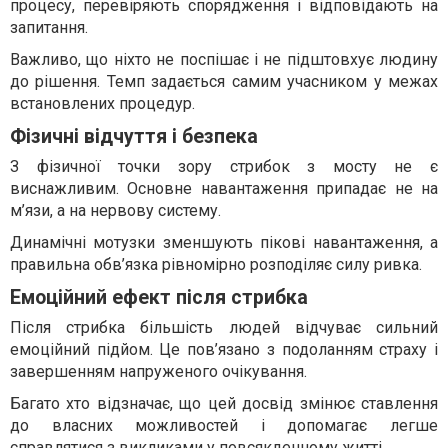
процесу, перевіряють спорядження і відповідають на
запитання.
Важливо, що ніхто не поспішає і не підштовхує людину
до рішення. Темп задається самим учасником у межах
встановлених процедур.
Фізичні відчуття і безпека
З фізичної точки зору стрибок з мосту не є
виснажливим. Основне навантаження припадає не на
м’язи, а на нервову систему.
Динамічні мотузки зменшують пікові навантаження, а
правильна обв’язка рівномірно розподіляє силу ривка.
Емоційний ефект після стрибка
Після стрибка більшість людей відчуває сильний
емоційний підйом. Це пов’язано з подоланням страху і
завершенням напруженого очікування.
Багато хто відзначає, що цей досвід змінює ставлення
до власних можливостей і допомагає легше
справлятися з викликами у повсякденному житті.