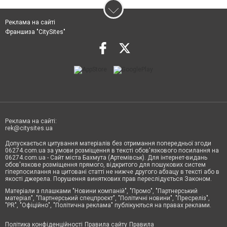
Реклама на сайті
Франшиза "CitySites"
Реклама на сайті:
rek@citysites.ua
Допускається цитування матеріалів без отримання попередньої згоди
06274.com.ua за умови розміщення в тексті обов'язкового посилання на
06274.com.ua - Сайт міста Бахмута (Артемівськ). Для інтернет-видань
обов'язкове розміщення прямого, відкритого для пошукових систем
гіперпосилання на цитовані статті не нижче другого абзацу в тексті або в
якості джерела. Порушення виняткових прав переслідується Законом.
Матеріали з плашками "Новини компаній", "Промо", "Партнерський
матеріал", "Партнерський спецпроєкт", "Політичні новини", "Пресреліз",
"PR", "Офіційно", "Політична реклама" публікуються на правах реклами.
Політика конфіденційності
Правила сайту
Правила