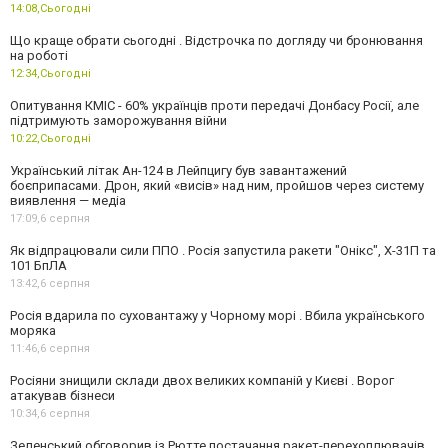
14:08,
Сьогодні
Що краще обрати сьогодні . Відстрочка по догляду чи бронювання
на роботі
12:34,
Сьогодні
Опитування КМІС - 60% українців проти передачі Донбасу Росії, але
підтримують заморожування війни
10:22,
Сьогодні
Український літак Ан-124 в Лейпцигу був завантажений
боєприпасами. Дрон, який «висів» над ним, пройшов через систему
виявлення — медіа
17:09,
6 серпня
Як відпрацювали сили ППО . Росія запустила ракети "Онікс", Х-31П та
101 БпЛА
13:42,
6 серпня
Росія вдарила по суховантажу у Чорному морі . Вбила українського
моряка
11:46,
6 серпня
Росіяни знищили склади двох великих компаній у Києві . Ворог
атакував бізнеси
10:34,
6 серпня
Зеленський обговорив із Рютте постачання ракет-перехоплювачів