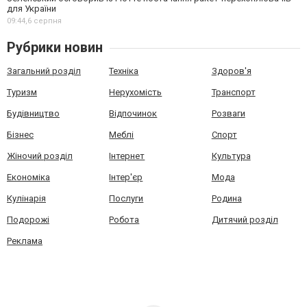
для України
09:44,
6 серпня
Рубрики новин
Загальний розділ
Техніка
Здоров'я
Туризм
Нерухомість
Транспорт
Будівництво
Відпочинок
Розваги
Бізнес
Меблі
Спорт
Жіночий розділ
Інтернет
Культура
Економіка
Інтер'єр
Мода
Кулінарія
Послуги
Родина
Подорожі
Робота
Дитячий розділ
Реклама