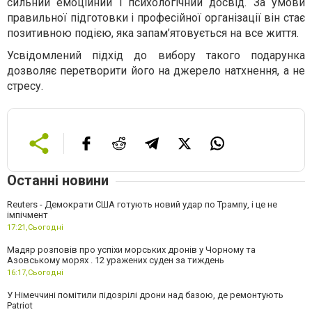
сильний емоційний і психологічний досвід. За умови
правильної підготовки і професійної організації він стає
позитивною подією, яка запам’ятовується на все життя.
Усвідомлений підхід до вибору такого подарунка
дозволяє перетворити його на джерело натхнення, а не
стресу.
Останні новини
Reuters - Демократи США готують новий удар по Трампу, і це не
імпічмент
17:21,
Сьогодні
Мадяр розповів про успіхи морських дронів у Чорному та
Азовському морях . 12 уражених суден за тиждень
16:17,
Сьогодні
У Німеччині помітили підозрілі дрони над базою, де ремонтують
Patriot