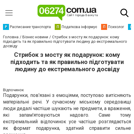
Р
Расписание транспорта
П
Податкова інформує
П
Психолог
С
Головна
Бізнес новини
Стрибок з мосту як подарунок: кому
підходить та як правильно підготувати людину до екстремального
досвіду
Стрибок з мосту як подарунок: кому
підходить та як правильно підготувати
людину до екстремального досвіду
Відпочинок
Подарунки, пов’язані з емоціями, поступово витісняють
матеріальні речі. У сучасному міському середовищі
люди дедалі частіше шукають не предмети, а враження,
які запам’ятовуються надовго. Саме тому
екстремальний відпочинок усе частіше розглядається
як формат подарунка, здатний справити сильне