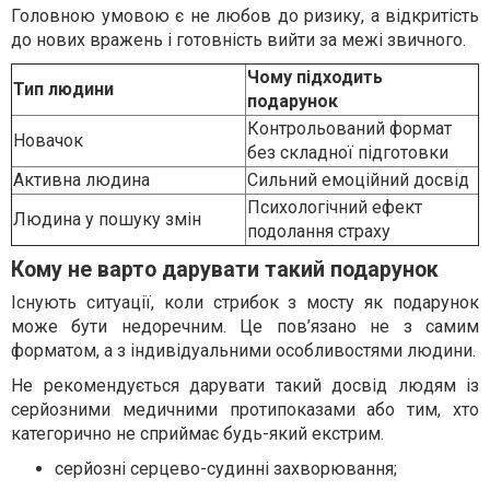
Головною умовою є не любов до ризику, а відкритість
до нових вражень і готовність вийти за межі звичного.
Чому підходить
Тип людини
подарунок
Контрольований формат
Новачок
без складної підготовки
Активна людина
Сильний емоційний досвід
Психологічний ефект
Людина у пошуку змін
подолання страху
Кому не варто дарувати такий подарунок
Існують ситуації, коли стрибок з мосту як подарунок
може бути недоречним. Це пов’язано не з самим
форматом, а з індивідуальними особливостями людини.
Не рекомендується дарувати такий досвід людям із
серйозними медичними протипоказами або тим, хто
категорично не сприймає будь-який екстрим.
серйозні серцево-судинні захворювання;