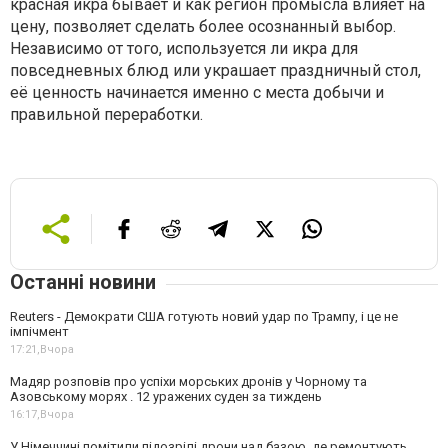
красная икра бывает и как регион промысла влияет на
цену, позволяет сделать более осознанный выбор.
Независимо от того, используется ли икра для
повседневных блюд или украшает праздничный стол,
её ценность начинается именно с места добычи и
правильной переработки.
Останні новини
Reuters - Демократи США готують новий удар по Трампу, і це не
імпічмент
17:21,
Вчора
Мадяр розповів про успіхи морських дронів у Чорному та
Азовському морях . 12 уражених суден за тиждень
16:17,
Вчора
У Німеччині помітили підозрілі дрони над базою, де ремонтують