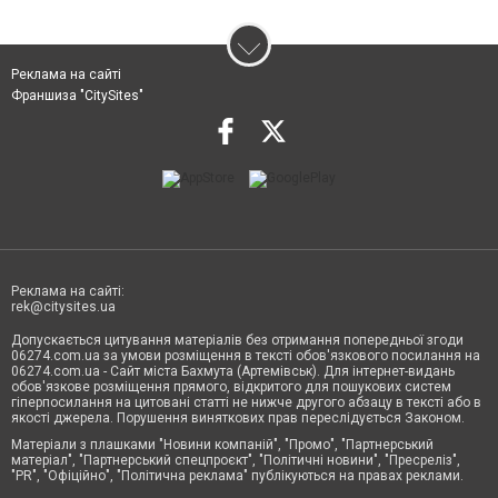
Реклама на сайті
Франшиза "CitySites"
Реклама на сайті:
rek@citysites.ua
Допускається цитування матеріалів без отримання попередньої згоди
06274.com.ua за умови розміщення в тексті обов'язкового посилання на
06274.com.ua - Сайт міста Бахмута (Артемівськ). Для інтернет-видань
обов'язкове розміщення прямого, відкритого для пошукових систем
гіперпосилання на цитовані статті не нижче другого абзацу в тексті або в
якості джерела. Порушення виняткових прав переслідується Законом.
Матеріали з плашками "Новини компаній", "Промо", "Партнерський
матеріал", "Партнерський спецпроєкт", "Політичні новини", "Пресреліз",
"PR", "Офіційно", "Політична реклама" публікуються на правах реклами.