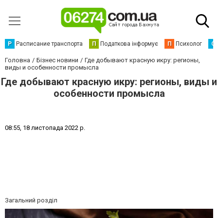
Р
Расписание транспорта
П
Податкова інформує
П
Психолог
С
Головна
Бізнес новини
Где добывают красную икру: регионы,
виды и особенности промысла
Где добывают красную икру: регионы, виды и
особенности промысла
0
8
:
5
5
,
1
8
л
и
с
т
о
п
а
д
а
2
0
2
2
р
.
Загальний розділ