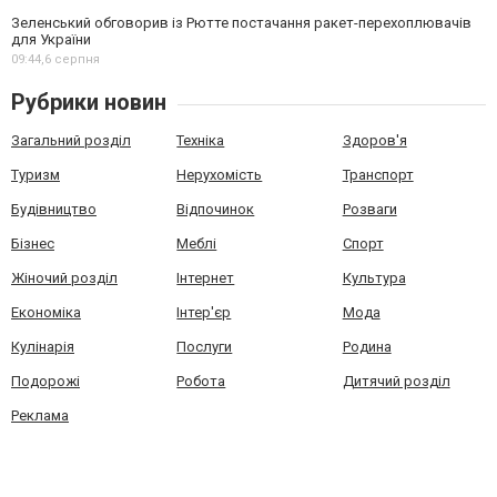
Зеленський обговорив із Рютте постачання ракет-перехоплювачів
для України
09:44,
6 серпня
Рубрики новин
Загальний розділ
Техніка
Здоров'я
Туризм
Нерухомість
Транспорт
Будівництво
Відпочинок
Розваги
Бізнес
Меблі
Спорт
Жіночий розділ
Інтернет
Культура
Економіка
Інтер'єр
Мода
Кулінарія
Послуги
Родина
Подорожі
Робота
Дитячий розділ
Реклама