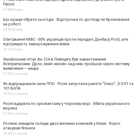
Patriot
14:08,
Вчора
Що краще обрати сьогодні . Відстрочка по догляду чи бронювання
на роботі
12:34,
Вчора
Опитування КМІС - 60% українців проти передачі Донбасу Росії, але
підтримують заморожування війни
10:22,
Вчора
Український літак Ан-124 в Лейпцигу був завантажений
боєприпасами. Дрон, який «висів» над ним, пройшов через систему
виявлення — медіа
17:09,
6 серпня
Як відпрацювали сили ППО . Росія запустила ракети "Онікс", Х-31П та
101 БпЛА
13:42,
6 серпня
Росія вдарила по суховантажу у Чорному морі . Вбила українського
моряка
11:46,
6 серпня
Росіяни знищили склади двох великих компаній у Києві . Ворог
атакував бізнеси
10:34,
6 серпня