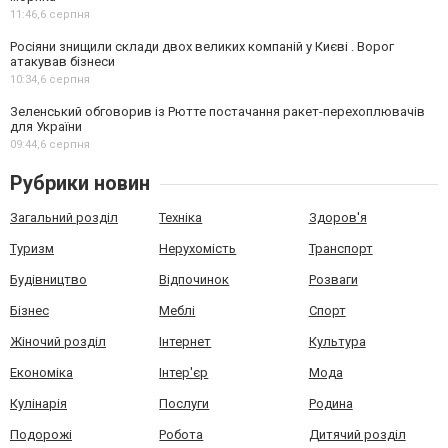
11:46,
6 серпня
Росіяни знищили склади двох великих компаній у Києві . Ворог
атакував бізнеси
10:34,
6 серпня
Зеленський обговорив із Рютте постачання ракет-перехоплювачів
для України
09:44,
6 серпня
Рубрики новин
Загальний розділ
Техніка
Здоров'я
Туризм
Нерухомість
Транспорт
Будівництво
Відпочинок
Розваги
Бізнес
Меблі
Спорт
Жіночий розділ
Інтернет
Культура
Економіка
Інтер'єр
Мода
Кулінарія
Послуги
Родина
Подорожі
Робота
Дитячий розділ