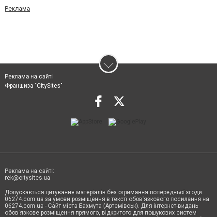
Реклама
Реклама на сайті
Франшиза "CitySites"
Реклама на сайті:
rek@citysites.ua
Допускається цитування матеріалів без отримання попередньої згоди
06274.com.ua за умови розміщення в тексті обов'язкового посилання на
06274.com.ua - Сайт міста Бахмута (Артемівськ). Для інтернет-видань
обов'язкове розміщення прямого, відкритого для пошукових систем