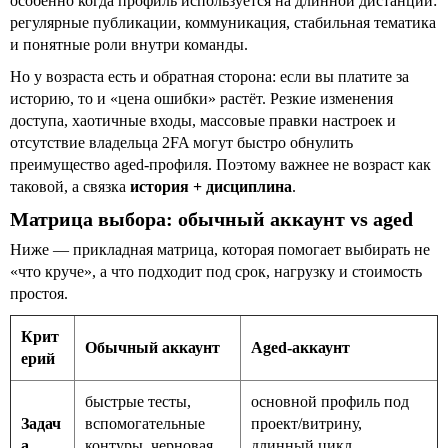
особенно когда профиль используется на длинной дистанции:
регулярные публикации, коммуникация, стабильная тематика
и понятные роли внутри команды.
Но у возраста есть и обратная сторона: если вы платите за
историю, то и «цена ошибки» растёт. Резкие изменения
доступа, хаотичные входы, массовые правки настроек и
отсутствие владельца 2FA могут быстро обнулить
преимущество aged-профиля. Поэтому важнее не возраст как
таковой, а связка
история + дисциплина
.
Матрица выбора: обычный аккаунт vs aged
Ниже — прикладная матрица, которая помогает выбирать не
«что круче», а что подходит под срок, нагрузку и стоимость
простоя.
Крит
Обычный аккаунт
Aged-аккаунт
ерий
быстрые тесты,
основной профиль под
Задач
вспомогательные
проект/витрину,
а
контуры, черновая
длинный цикл,