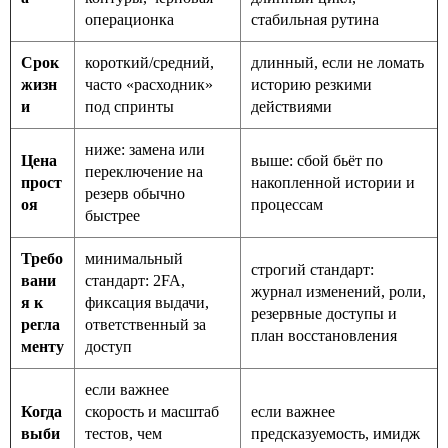
операционка
стабильная рутина
Срок
короткий/средний,
длинный, если не ломать
жизн
часто «расходник»
историю резкими
и
под спринты
действиями
ниже: замена или
Цена
выше: сбой бьёт по
переключение на
прост
накопленной истории и
резерв обычно
оя
процессам
быстрее
Требо
минимальный
строгий стандарт:
вани
стандарт: 2FA,
журнал изменений, роли,
я к
фиксация выдачи,
резервные доступы и
регла
ответственный за
план восстановления
менту
доступ
если важнее
Когда
скорость и масштаб
если важнее
выби
тестов, чем
предсказуемость, имидж