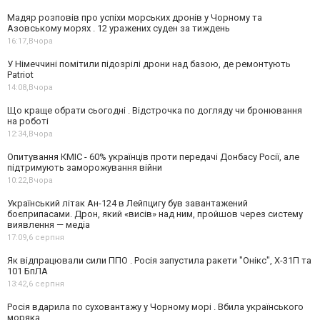
Мадяр розповів про успіхи морських дронів у Чорному та
Азовському морях . 12 уражених суден за тиждень
16:17,
Вчора
У Німеччині помітили підозрілі дрони над базою, де ремонтують
Patriot
14:08,
Вчора
Що краще обрати сьогодні . Відстрочка по догляду чи бронювання
на роботі
12:34,
Вчора
Опитування КМІС - 60% українців проти передачі Донбасу Росії, але
підтримують заморожування війни
10:22,
Вчора
Український літак Ан-124 в Лейпцигу був завантажений
боєприпасами. Дрон, який «висів» над ним, пройшов через систему
виявлення — медіа
17:09,
6 серпня
Як відпрацювали сили ППО . Росія запустила ракети "Онікс", Х-31П та
101 БпЛА
13:42,
6 серпня
Росія вдарила по суховантажу у Чорному морі . Вбила українського
моряка