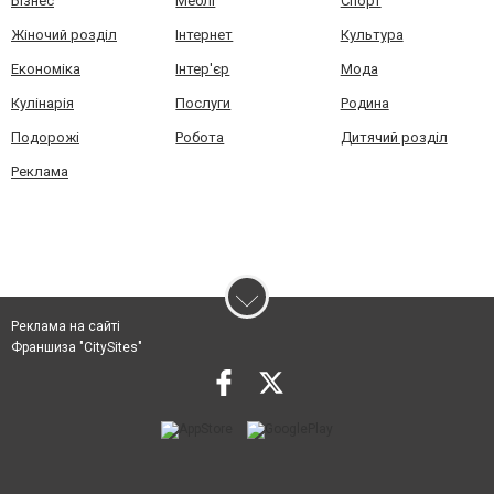
Бізнес
Меблі
Спорт
Жіночий розділ
Інтернет
Культура
Економіка
Інтер'єр
Мода
Кулінарія
Послуги
Родина
Подорожі
Робота
Дитячий розділ
Реклама
Реклама на сайті
Франшиза "CitySites"