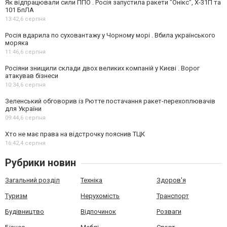
Як відпрацювали сили ППО . Росія запустила ракети "Онікс", Х-31П та
101 БпЛА
13:42,
6 серпня
Росія вдарила по суховантажу у Чорному морі . Вбила українського
моряка
11:46,
6 серпня
Росіяни знищили склади двох великих компаній у Києві . Ворог
атакував бізнеси
10:34,
6 серпня
Зеленський обговорив із Рютте постачання ракет-перехоплювачів
для України
09:44,
6 серпня
Хто не має права на відстрочку пояснив ТЦК
16:42,
4 серпня
Рубрики новин
Загальний розділ
Техніка
Здоров'я
Туризм
Нерухомість
Транспорт
Будівництво
Відпочинок
Розваги