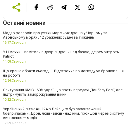
Останні новини
Мадяр розповів про успіхи морських дронів у Чорному та
Азовському морях . 12 уражених суден за тиждень
16:17,
Сьогодні
У Німеччині помітили підозрілі дрони над базою, де ремонтують
Patriot
14:08,
Сьогодні
Що краще обрати сьогодні . Відстрочка по догляду чи бронювання
на роботі
12:34,
Сьогодні
Опитування КМІС - 60% українців проти передачі Донбасу Росії, але
підтримують заморожування війни
10:22,
Сьогодні
Український літак Ан-124 в Лейпцигу був завантажений
боєприпасами. Дрон, який «висів» над ним, пройшов через систему
виявлення — медіа
17:09,
6 серпня