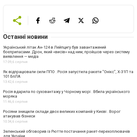
Останні новини
Український літак Ан-124 в Лейпцигу був завантажений
боєприпасами. Дрон, який «висів» над ним, пройшов через систему
виявлення — медіа
17:09,
6 серпня
Як відпрацювали сили ППО . Росія запустила ракети "Онікс", Х-31П та
101 БпЛА
13:42,
6 серпня
Росія вдарила по суховантажу у Чорному морі . Вбила українського
моряка
11:46,
6 серпня
Росіяни знищили склади двох великих компаній у Києві . Ворог
атакував бізнеси
10:34,
6 серпня
Зеленський обговорив із Рютте постачання ракет-перехоплювачів
для України