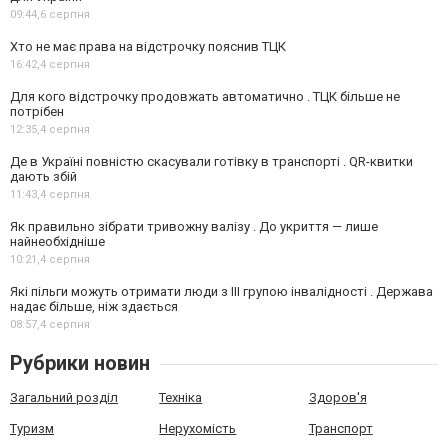
09:44,
6 серпня
Хто не має права на відстрочку пояснив ТЦК
16:42,
4 серпня
Для кого відстрочку продовжать автоматично . ТЦК більше не
потрібен
12:35,
4 серпня
Де в Україні повністю скасували готівку в транспорті . QR-квитки
дають збій
11:43,
4 серпня
Як правильно зібрати тривожну валізу . До укриття — лише
найнеобхідніше
10:21,
4 серпня
Які пільги можуть отримати люди з III групою інвалідності . Держава
надає більше, ніж здається
08:57,
4 серпня
Рубрики новин
Загальний розділ
Техніка
Здоров'я
Туризм
Нерухомість
Транспорт