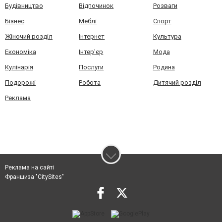
Будівництво
Відпочинок
Розваги
Бізнес
Меблі
Спорт
Жіночий розділ
Інтернет
Культура
Економіка
Інтер'єр
Мода
Кулінарія
Послуги
Родина
Подорожі
Робота
Дитячий розділ
Реклама
Реклама на сайті
Франшиза "CitySites"