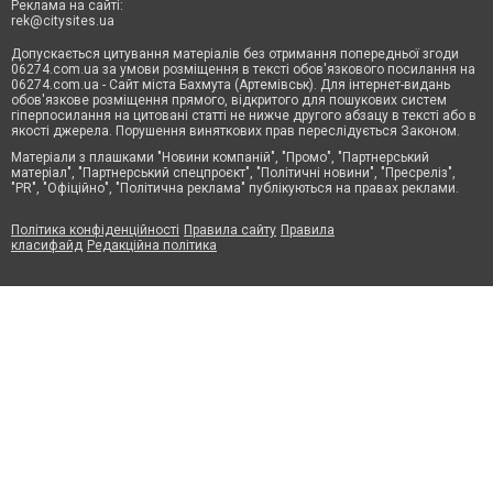
Реклама на сайті:
rek@citysites.ua
Допускається цитування матеріалів без отримання попередньої згоди
06274.com.ua за умови розміщення в тексті обов'язкового посилання на
06274.com.ua - Сайт міста Бахмута (Артемівськ). Для інтернет-видань
обов'язкове розміщення прямого, відкритого для пошукових систем
гіперпосилання на цитовані статті не нижче другого абзацу в тексті або в
якості джерела. Порушення виняткових прав переслідується Законом.
Матеріали з плашками "Новини компаній", "Промо", "Партнерський
матеріал", "Партнерський спецпроєкт", "Політичні новини", "Пресреліз",
"PR", "Офіційно", "Політична реклама" публікуються на правах реклами.
Політика конфіденційності
Правила сайту
Правила
класифайд
Редакційна політика