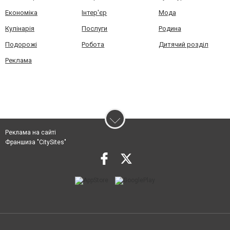
Економіка
Інтер'єр
Мода
Кулінарія
Послуги
Родина
Подорожі
Робота
Дитячий розділ
Реклама
Реклама на сайті
Франшиза "CitySites"