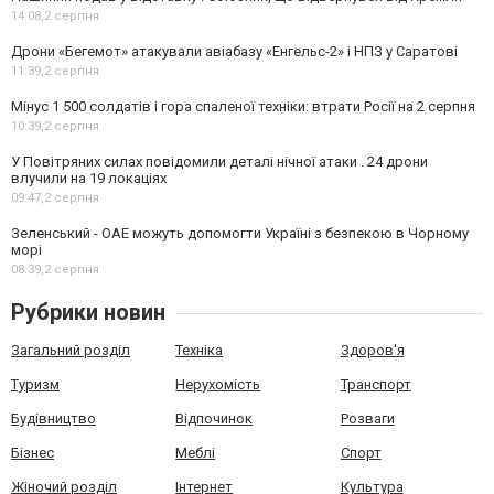
14:08,
2 серпня
Дрони «Бегемот» атакували авіабазу «Енгельс-2» і НПЗ у Саратові
11:39,
2 серпня
Мінус 1 500 солдатів і гора спаленої техніки: втрати Росії на 2 серпня
10:39,
2 серпня
У Повітряних силах повідомили деталі нічної атаки . 24 дрони
влучили на 19 локаціях
09:47,
2 серпня
Зеленський - ОАЕ можуть допомогти Україні з безпекою в Чорному
морі
08:39,
2 серпня
Рубрики новин
Загальний розділ
Техніка
Здоров'я
Туризм
Нерухомість
Транспорт
Будівництво
Відпочинок
Розваги
Бізнес
Меблі
Спорт
Жіночий розділ
Інтернет
Культура