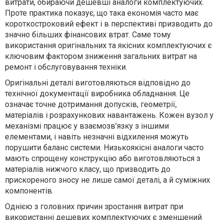
витрати, обираючи дешевші аналоги комплектуючих.
Проте практика показує, що така економія часто має
короткостроковий ефект і в перспективі призводить до
значно більших фінансових втрат. Саме тому
використання оригінальних та якісних комплектуючих є
ключовим фактором зниження загальних витрат на
ремонт і обслуговування техніки.
Оригінальні деталі виготовляються відповідно до
технічної документації виробника обладнання. Це
означає точне дотримання допусків, геометрії,
матеріалів і розрахункових навантажень. Кожен вузол у
механізмі працює у взаємозв’язку з іншими
елементами, і навіть незначні відхилення можуть
порушити баланс системи. Низькоякісні аналоги часто
мають спрощену конструкцію або виготовляються з
матеріалів нижчого класу, що призводить до
прискореного зносу не лише самої деталі, а й суміжних
компонентів.
Однією з головних причин зростання витрат при
використанні дешевих комплектуючих є зменшений