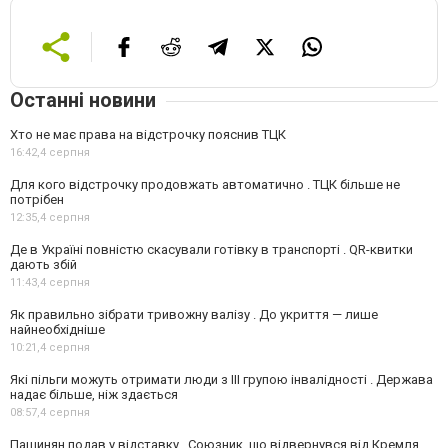
Останні новини
Хто не має права на відстрочку пояснив ТЦК
16:42,
4 серпня
Для кого відстрочку продовжать автоматично . ТЦК більше не
потрібен
12:35,
4 серпня
Де в Україні повністю скасували готівку в транспорті . QR-квитки
дають збій
11:43,
4 серпня
Як правильно зібрати тривожну валізу . До укриття — лише
найнеобхідніше
10:21,
4 серпня
Які пільги можуть отримати люди з III групою інвалідності . Держава
надає більше, ніж здається
08:57,
4 серпня
Пашинян подав у відставку . Союзник, що відвернувся від Кремля