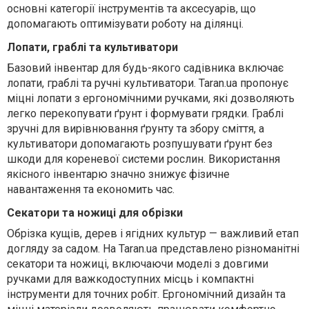
основні категорії інструментів та аксесуарів, що
допомагають оптимізувати роботу на ділянці.
Лопати, граблі та культиватори
Базовий інвентар для будь-якого садівника включає
лопати, граблі та ручні культиватори. Taran.ua пропонує
міцні лопати з ергономічними ручками, які дозволяють
легко перекопувати ґрунт і формувати грядки. Граблі
зручні для вирівнювання ґрунту та збору сміття, а
культиватори допомагають розпушувати ґрунт без
шкоди для кореневої системи рослин. Використання
якісного інвентарю значно знижує фізичне
навантаження та економить час.
Секатори та ножиці для обрізки
Обрізка кущів, дерев і ягідних культур — важливий етап
догляду за садом. На Taran.ua представлено різноманітні
секатори та ножиці, включаючи моделі з довгими
ручками для важкодоступних місць і компактні
інструменти для точних робіт. Ергономічний дизайн та