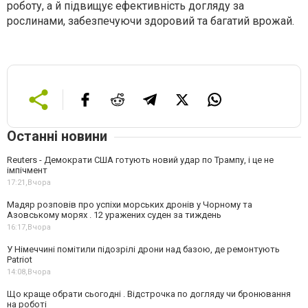
роботу, а й підвищує ефективність догляду за
рослинами, забезпечуючи здоровий та багатий врожай.
Останні новини
Reuters - Демократи США готують новий удар по Трампу, і це не
імпічмент
17:21,
Вчора
Мадяр розповів про успіхи морських дронів у Чорному та
Азовському морях . 12 уражених суден за тиждень
16:17,
Вчора
У Німеччині помітили підозрілі дрони над базою, де ремонтують
Patriot
14:08,
Вчора
Що краще обрати сьогодні . Відстрочка по догляду чи бронювання
на роботі