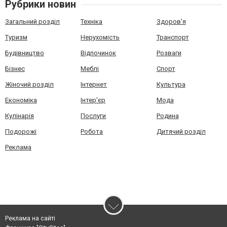
Рубрики новин
Загальний розділ
Техніка
Здоров'я
Туризм
Нерухомість
Транспорт
Будівництво
Відпочинок
Розваги
Бізнес
Меблі
Спорт
Жіночий розділ
Інтернет
Культура
Економіка
Інтер'єр
Мода
Кулінарія
Послуги
Родина
Подорожі
Робота
Дитячий розділ
Реклама
Реклама на сайті