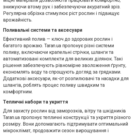
міцні матеріали дозволяють працювати комфортно,
знижуючи втому рук і забезпечуючи акуратний зріз.
Регулярна обрізка стимулює ріст рослин і підвищує
врожайність.
Поливальні системи та аксесуари
Ефективний полив — ключ до здорових рослин і
багатого врожаю. Taran.ua пропонує різні системи
поливу, включаючи крапельні стрічки, шланги та
автоматизовані комплекти для великих ділянок. Такі
рішення забезпечують рівномірне зволоження ґрунту,
економлять воду та спрощують догляд за грядками.
Додаткові аксесуари, як-от розпилювачі та насадки для
шлангів, роблять процес поливу швидким та
комфортним.
Тепличні набори та укриття
Для захисту рослин від заморозків, вітру та шкідників
Taran.ua пропонує тепличні конструкції та укриття різного
розміру. Вони допомагають підтримувати оптимальний
мікроклімат, продовжити сезон вирощування і