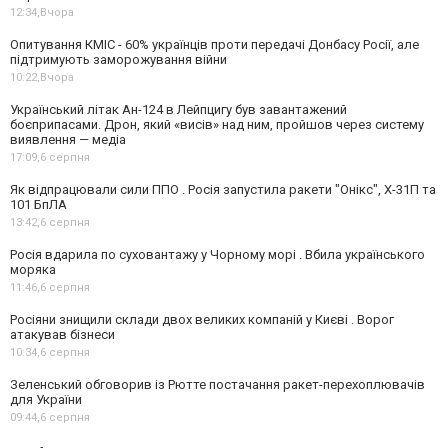
12:34,
Вчора
Опитування КМІС - 60% українців проти передачі Донбасу Росії, але
підтримують заморожування війни
10:22,
Вчора
Український літак Ан-124 в Лейпцигу був завантажений
боєприпасами. Дрон, який «висів» над ним, пройшов через систему
виявлення — медіа
17:09,
6 серпня
Як відпрацювали сили ППО . Росія запустила ракети "Онікс", Х-31П та
101 БпЛА
13:42,
6 серпня
Росія вдарила по суховантажу у Чорному морі . Вбила українського
моряка
11:46,
6 серпня
Росіяни знищили склади двох великих компаній у Києві . Ворог
атакував бізнеси
10:34,
6 серпня
Зеленський обговорив із Рютте постачання ракет-перехоплювачів
для України
09:44,
6 серпня