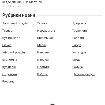
надає більше, ніж здається
08:57,
4 серпня
Рубрики новин
Загальний розділ
Техніка
Здоров'я
Туризм
Нерухомість
Транспорт
Будівництво
Відпочинок
Розваги
Бізнес
Меблі
Спорт
Жіночий розділ
Інтернет
Культура
Економіка
Інтер'єр
Мода
Кулінарія
Послуги
Родина
Подорожі
Робота
Дитячий розділ
Реклама