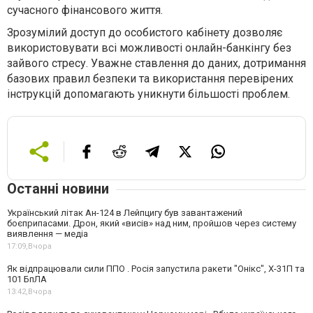
сучасного фінансового життя.
З
розумілий доступ до особистого кабінету дозволяє
використовувати всі можливості онлайн-банкінгу без
зайвого стресу. Уважне ставлення до даних, дотримання
базових правил безпеки та використання перевірених
інструкцій допомагають уникнути більшості проблем.
Останні новини
Український літак Ан-124 в Лейпцигу був завантажений
боєприпасами. Дрон, який «висів» над ним, пройшов через систему
виявлення — медіа
17:09,
Вчора
Як відпрацювали сили ППО . Росія запустила ракети "Онікс", Х-31П та
101 БпЛА
13:42,
Вчора