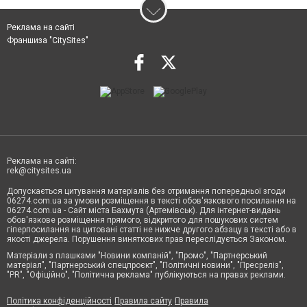
Реклама на сайті
Франшиза "CitySites"
Реклама на сайті:
rek@citysites.ua
Допускається цитування матеріалів без отримання попередньої згоди
06274.com.ua за умови розміщення в тексті обов'язкового посилання на
06274.com.ua - Сайт міста Бахмута (Артемівськ). Для інтернет-видань
обов'язкове розміщення прямого, відкритого для пошукових систем
гіперпосилання на цитовані статті не нижче другого абзацу в тексті або в
якості джерела. Порушення виняткових прав переслідується Законом.
Матеріали з плашками "Новини компаній", "Промо", "Партнерський
матеріал", "Партнерський спецпроєкт", "Політичні новини", "Пресреліз",
"PR", "Офіційно", "Політична реклама" публікуються на правах реклами.
Політика конфіденційності
Правила сайту
Правила