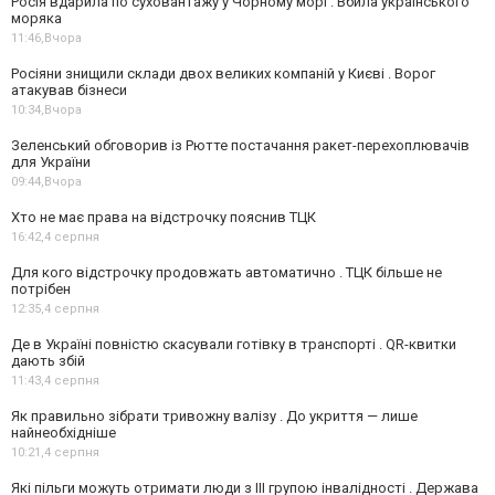
Росія вдарила по суховантажу у Чорному морі . Вбила українського
моряка
11:46,
Вчора
Росіяни знищили склади двох великих компаній у Києві . Ворог
атакував бізнеси
10:34,
Вчора
Зеленський обговорив із Рютте постачання ракет-перехоплювачів
для України
09:44,
Вчора
Хто не має права на відстрочку пояснив ТЦК
16:42,
4 серпня
Для кого відстрочку продовжать автоматично . ТЦК більше не
потрібен
12:35,
4 серпня
Де в Україні повністю скасували готівку в транспорті . QR-квитки
дають збій
11:43,
4 серпня
Як правильно зібрати тривожну валізу . До укриття — лише
найнеобхідніше
10:21,
4 серпня
Які пільги можуть отримати люди з III групою інвалідності . Держава