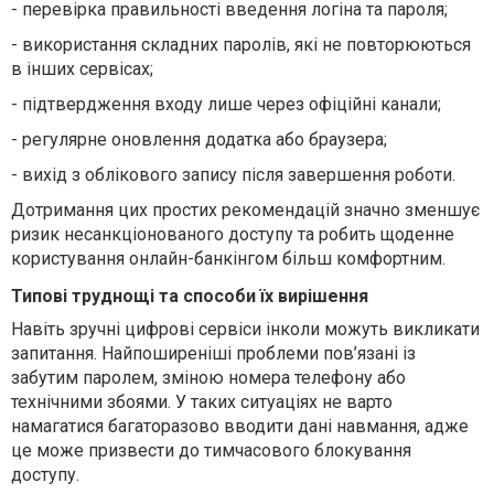
-
перевірка правильності введення логіна та пароля
;
-
використання складних паролів, які не повторюються
в інших сервісах;
-
підтвердження входу лише через офіційні канали;
-
регулярне оновлення додатка або браузера;
-
вихід з облікового запису після завершення роботи.
Дотримання цих простих рекомендацій значно зменшує
ризик несанкціонованого доступу та робить щоденне
користування онлайн-банкінгом більш комфортним.
Типові труднощі та способи їх вирішення
Навіть зручні цифрові сервіси інколи можуть викликати
запитання. Найпоширеніші проблеми пов’язані із
забутим паролем, зміною номера телефону або
технічними збоями. У таких ситуаціях не варто
намагатися багаторазово вводити дані навмання, адже
це може призвести до тимчасового блокування
доступу.