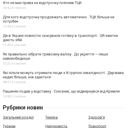
Хто не має права на відстрочку пояснив ТЦК
16:42,
4 серпня
Для кого відстрочку продовжать автоматично . ТЦК більше не
потрібен
12:35,
4 серпня
Де в Україні повністю скасували готівку в транспорті . QR-квитки
дають збій
11:43,
4 серпня
Як правильно зібрати тривожну валізу . До укриття — лише
найнеобхідніше
10:21,
4 серпня
Які пільги можуть отримати люди з III групою інвалідності . Держава
надає більше, ніж здається
08:57,
4 серпня
Пашинян подав у відставку . Союзник, що відвернувся від Кремля
14:08,
2 серпня
Рубрики новин
Загальний розділ
Техніка
Здоров'я
Туризм
Нерухомість
Транспорт