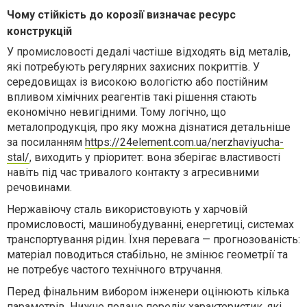
Чому стійкість до корозії визначає ресурс
конструкцій
У промисловості дедалі частіше відходять від металів,
які потребують регулярних захисних покриттів. У
середовищах із високою вологістю або постійним
впливом хімічних реагентів такі рішення стають
економічно невигідними. Тому логічно, що
металопродукція, про яку можна дізнатися детальніше
за посиланням
https://24element.com.ua/nerzhaviyucha-
stal/
, виходить у пріоритет: вона зберігає властивості
навіть під час тривалого контакту з агресивними
речовинами.
Нержавіюч
у
стал
ь
використовують у харчовій
промисловості, машинобудуванні, енергетиці, системах
транспортування рідин. Їхня перевага — прогнозованість:
матеріал поводиться стабільно, не змінює геометрії та
не потребує частого технічного втручання.
Перед фінальним вибором інженери оцінюють кілька
параметрів. Нижче подано перелік характеристик, які