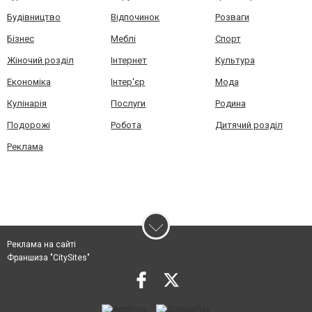
Будівництво
Відпочинок
Розваги
Бізнес
Меблі
Спорт
Жіночий розділ
Інтернет
Культура
Економіка
Інтер'єр
Мода
Кулінарія
Послуги
Родина
Подорожі
Робота
Дитячий розділ
Реклама
Реклама на сайті
Франшиза "CitySites"