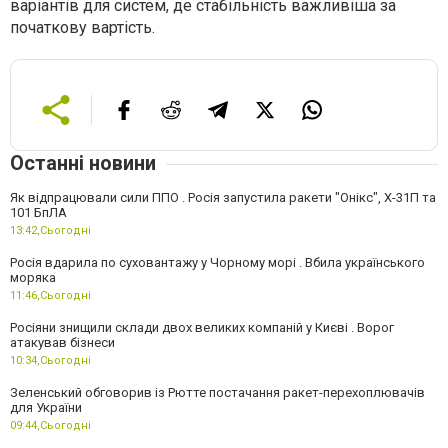
варіантів для систем, де стабільність важливіша за
початкову вартість.
Останні новини
Як відпрацювали сили ППО . Росія запустила ракети "Онікс", Х-31П та
101 БпЛА
13:42,
Сьогодні
Росія вдарила по суховантажу у Чорному морі . Вбила українського
моряка
11:46,
Сьогодні
Росіяни знищили склади двох великих компаній у Києві . Ворог
атакував бізнеси
10:34,
Сьогодні
Зеленський обговорив із Рютте постачання ракет-перехоплювачів
для України
09:44,
Сьогодні