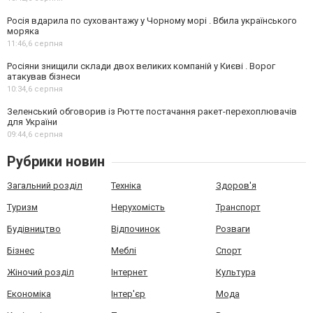
Росія вдарила по суховантажу у Чорному морі . Вбила українського
моряка
11:46,
6 серпня
Росіяни знищили склади двох великих компаній у Києві . Ворог
атакував бізнеси
10:34,
6 серпня
Зеленський обговорив із Рютте постачання ракет-перехоплювачів
для України
09:44,
6 серпня
Рубрики новин
Загальний розділ
Техніка
Здоров'я
Туризм
Нерухомість
Транспорт
Будівництво
Відпочинок
Розваги
Бізнес
Меблі
Спорт
Жіночий розділ
Інтернет
Культура
Економіка
Інтер'єр
Мода