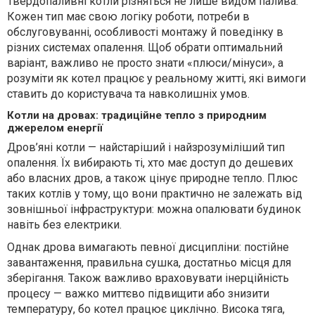
Твердопаливні котли різняться не лише видом палива.
Кожен тип має свою логіку роботи, потреби в
обслуговуванні, особливості монтажу й поведінку в
різних системах опалення. Щоб обрати оптимальний
варіант, важливо не просто знати «плюси/мінуси», а
розуміти як котел працює у реальному житті, які вимоги
ставить до користувача та навколишніх умов.
Котли на дровах: традиційне тепло з природним
джерелом енергії
Дров’яні котли — найстаріший і найзрозуміліший тип
опалення. Їх вибирають ті, хто має доступ до дешевих
або власних дров, а також цінує природне тепло. Плюс
таких котлів у тому, що вони практично не залежать від
зовнішньої інфраструктури: можна опалювати будинок
навіть без електрики.
Однак дрова вимагають певної дисципліни: постійне
завантаження, правильна сушка, достатньо місця для
зберігання. Також важливо враховувати інерційність
процесу — важко миттєво підвищити або знизити
температуру, бо котел працює циклічно. Висока тяга,