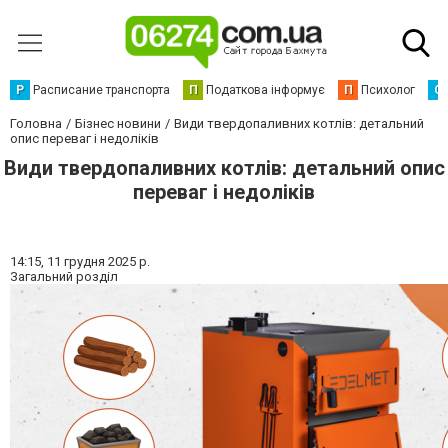
Р
Расписание транспорта
П
Податкова інформує
П
Психолог
С
Головна
Бізнес новини
Види твердопаливних котлів: детальний
опис переваг і недоліків
Види твердопаливних котлів: детальний опис
переваг і недоліків
14:15,
11 грудня 2025 р.
Загальний розділ