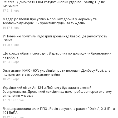
Reuters - Демократи США готують новий удар по Трампу, і це не
імпічмент
17:21,
Вчора
Мадяр розповів про успіхи морських дронів у Чорному та
Азовському морях . 12 уражених суден за тиждень
16:17,
Вчора
У Німеччині помітили підозрілі дрони над базою, де ремонтують
Patriot
14:08,
Вчора
Що краще обрати сьогодні . Відстрочка по догляду чи бронювання
на роботі
12:34,
Вчора
Опитування КМІС - 60% українців проти передачі Донбасу Росії, але
підтримують заморожування війни
10:22,
Вчора
Український літак Ан-124 в Лейпцигу був завантажений
боєприпасами. Дрон, який «висів» над ним, пройшов через систему
виявлення — медіа
17:09,
6 серпня
Як відпрацювали сили ППО . Росія запустила ракети "Онікс", Х-31П та
101 БпЛА
13:42,
6 серпня