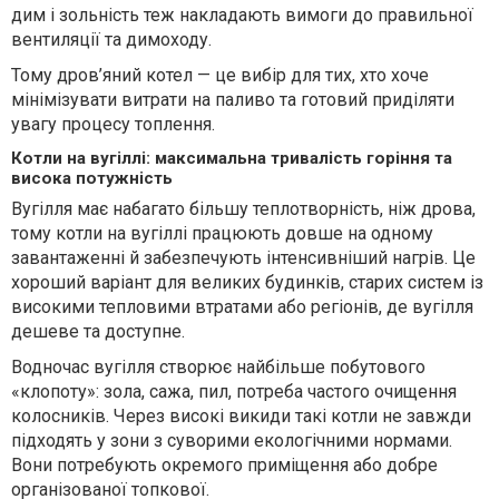
дим і зольність теж накладають вимоги до правильної
вентиляції та димоходу.
Тому дров’яний котел — це вибір для тих, хто хоче
мінімізувати витрати на паливо та готовий приділяти
увагу процесу топлення.
Котли на вугіллі: максимальна тривалість горіння та
висока потужність
Вугілля має набагато більшу теплотворність, ніж дрова,
тому котли на вугіллі працюють довше на одному
завантаженні й забезпечують інтенсивніший нагрів. Це
хороший варіант для великих будинків, старих систем із
високими тепловими втратами або регіонів, де вугілля
дешеве та доступне.
Водночас вугілля створює найбільше побутового
«клопоту»: зола, сажа, пил, потреба частого очищення
колосників. Через високі викиди такі котли не завжди
підходять у зони з суворими екологічними нормами.
Вони потребують окремого приміщення або добре
організованої топкової.