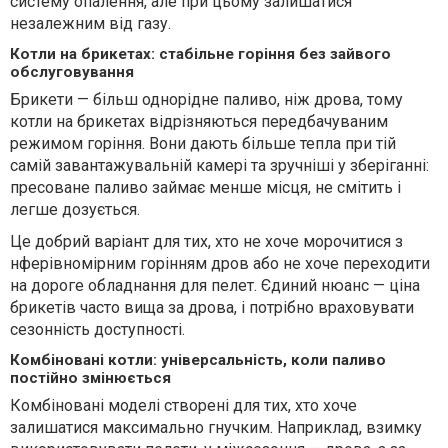
систему опалення, але при цьому залишатися
незалежним від газу.
Котли на брикетах: стабільне горіння без зайвого
обслуговування
Брикети — більш однорідне паливо, ніж дрова, тому
котли на брикетах відрізняються передбачуваним
режимом горіння. Вони дають більше тепла при тій
самій завантажувальній камері та зручніші у зберіганні:
пресоване паливо займає менше місця, не смітить і
легше дозується.
Це добрий варіант для тих, хто не хоче морочитися з
нферівномірним горінням дров або не хоче переходити
на дороге обладнання для пелет. Єдиний нюанс — ціна
брикетів часто вища за дрова, і потрібно враховувати
сезонність доступності.
Комбіновані котли: універсальність, коли паливо
постійно змінюється
Комбіновані моделі створені для тих, хто хоче
залишатися максимально гнучким. Наприклад, взимку