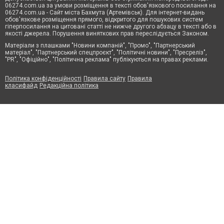
06274.com.ua за умови розміщення в тексті обов'язкового посилання на
06274.com.ua - Сайт міста Бахмута (Артемівськ). Для інтернет-видань
обов'язкове розміщення прямого, відкритого для пошукових систем
гіперпосилання на цитовані статті не нижче другого абзацу в тексті або в
якості джерела. Порушення виняткових прав переслідується Законом.
Матеріали з плашками "Новини компаній", "Промо", "Партнерський
матеріал", "Партнерський спецпроєкт", "Політичні новини", "Пресреліз",
"PR", "Офіційно", "Політична реклама" публікуються на правах реклами.
Політика конфіденційності
Правила сайту
Правила
класифайд
Редакційна політика