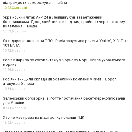
підтримують заморожування війни
10:22,
Сьогодні
Український літак Ан-124 в Лейпцигу був завантажений
боєприпасами. Дрон, який «висів» над ним, пройшов через систему
виявлення — медіа
17:09,
6 серпня
Як відпрацювали сили ППО . Росія запустила ракети "Онікс", Х-31П та
101 БпЛА
13:42,
6 серпня
Росія вдарила по суховантажу у Чорному морі . Вбила українського
моряка
11:46,
6 серпня
Росіяни знищили склади двох великих компаній у Києві . Ворог
атакував бізнеси
10:34,
6 серпня
Зеленський обговорив із Рютте постачання ракет-перехоплювачів
для України
09:44,
6 серпня
Хто не має права на відстрочку пояснив ТЦК
16:42,
4 серпня