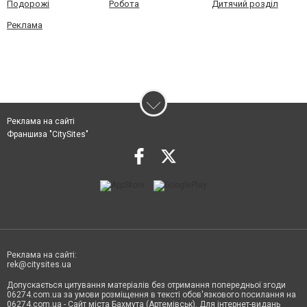
Подорожі
Робота
Дитячий розділ
Реклама
Реклама на сайті
Франшиза "CitySites"
Реклама на сайті:
rek@citysites.ua
Допускається цитування матеріалів без отримання попередньої згоди
06274.com.ua за умови розміщення в тексті обов'язкового посилання на
06274.com.ua - Сайт міста Бахмута (Артемівськ). Для інтернет-видань