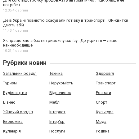
Для кого відстрочку продовжать автоматично . ТЦК більше не
потрібен
12:35,
4 серпня
Де в Україні повністю скасували готівку в транспорті . QR-квитки
дають збій
11:43,
4 серпня
Як правильно зібрати тривожну валізу . До укриття — лише
найнеобхідніше
10:21,
4 серпня
Рубрики новин
Загальний розділ
Техніка
Здоров'я
Туризм
Нерухомість
Транспорт
Будівництво
Відпочинок
Розваги
Бізнес
Меблі
Спорт
Жіночий розділ
Інтернет
Культура
Економіка
Інтер'єр
Мода
Кулінарія
Послуги
Родина