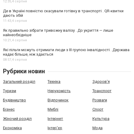
12:35,
4 серпня
Де в Україні повністю скасували готівку в транспорті . QR-квитки
дають збій
11:43,
4 серпня
Як правильно зібрати тривожну валізу . До укриття — лише
найнеобхідніше
10:21,
4 серпня
Які пільги можуть отримати люди з III групою інвалідності . Держава
надає більше, ніж здається
08:57,
4 серпня
Рубрики новин
Загальний розділ
Техніка
Здоров'я
Туризм
Нерухомість
Транспорт
Будівництво
Відпочинок
Розваги
Бізнес
Меблі
Спорт
Жіночий розділ
Інтернет
Культура
Економіка
Інтер'єр
Мода