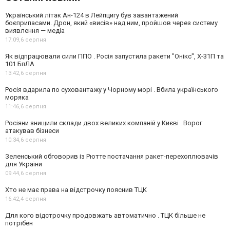
Український літак Ан-124 в Лейпцигу був завантажений
боєприпасами. Дрон, який «висів» над ним, пройшов через систему
виявлення — медіа
17:09,
6 серпня
Як відпрацювали сили ППО . Росія запустила ракети "Онікс", Х-31П та
101 БпЛА
13:42,
6 серпня
Росія вдарила по суховантажу у Чорному морі . Вбила українського
моряка
11:46,
6 серпня
Росіяни знищили склади двох великих компаній у Києві . Ворог
атакував бізнеси
10:34,
6 серпня
Зеленський обговорив із Рютте постачання ракет-перехоплювачів
для України
09:44,
6 серпня
Хто не має права на відстрочку пояснив ТЦК
16:42,
4 серпня
Для кого відстрочку продовжать автоматично . ТЦК більше не
потрібен