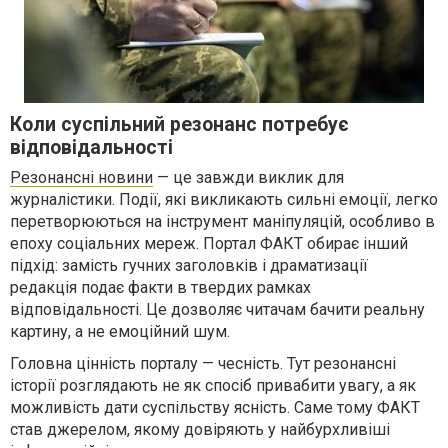
Коли суспільний резонанс потребує
відповідальності
Резонансні новини
— це завжди виклик для
журналістики. Події, які викликають сильні емоції, легко
перетворюються на інструмент маніпуляцій, особливо в
епоху соціальних мереж. Портал ФАКТ обирає інший
підхід: замість гучних заголовків і драматизації
редакція подає факти в твердих рамках
відповідальності. Це дозволяє читачам бачити реальну
картину, а не емоційний шум.
Головна цінність порталу — чесність. Тут резонансні
історії розглядають не як спосіб привабити увагу, а як
можливість дати суспільству ясність. Саме тому ФАКТ
став джерелом, якому довіряють у найбурхливіші