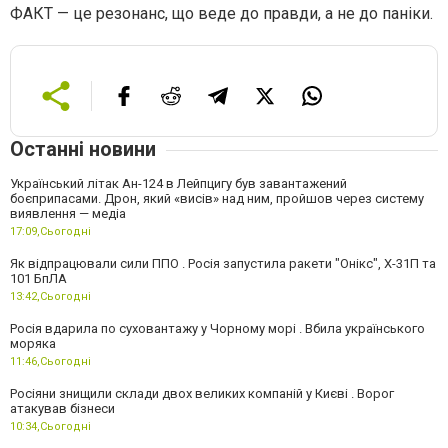
ФАКТ — це резонанс, що веде до правди, а не до паніки.
Останні новини
Український літак Ан-124 в Лейпцигу був завантажений
боєприпасами. Дрон, який «висів» над ним, пройшов через систему
виявлення — медіа
17:09,
Сьогодні
Як відпрацювали сили ППО . Росія запустила ракети "Онікс", Х-31П та
101 БпЛА
13:42,
Сьогодні
Росія вдарила по суховантажу у Чорному морі . Вбила українського
моряка
11:46,
Сьогодні
Росіяни знищили склади двох великих компаній у Києві . Ворог
атакував бізнеси
10:34,
Сьогодні