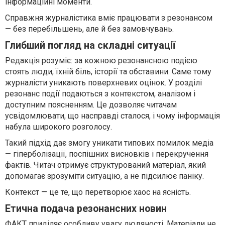
інформаційні моменти.
Справжня журналістика вміє працювати з резонансом
— без перебільшень, але й без замовчувань.
Глибший погляд на складні ситуації
Редакція розуміє: за кожною резонансною подією
стоять люди, їхній біль, історії та обставини. Саме тому
журналісти уникають поверхневих оцінок. У розділі
резонанс події подаються з контекстом, аналізом і
доступним поясненням. Це дозволяє читачам
усвідомлювати, що насправді сталося, і чому інформація
набула широкого розголосу.
Такий підхід дає змогу уникати типових помилок медіа
— гіперболізації, поспішних висновків і перекручення
фактів. Читач отримує структурований матеріал, який
допомагає зрозуміти ситуацію, а не підсилює паніку.
Контекст — це те, що перетворює хаос на ясність.
Етична подача резонансних новин
ФАКТ приділяє особливу увагу людяності. Матеріали не