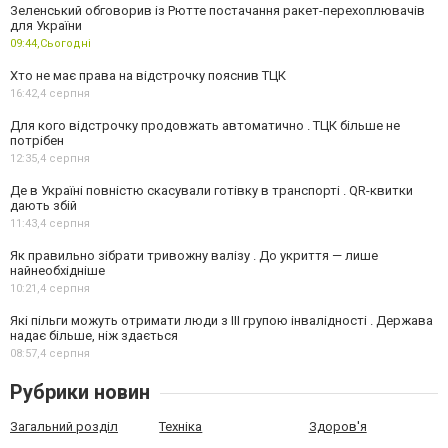
Зеленський обговорив із Рютте постачання ракет-перехоплювачів
для України
09:44,
Сьогодні
Хто не має права на відстрочку пояснив ТЦК
16:42,
4 серпня
Для кого відстрочку продовжать автоматично . ТЦК більше не
потрібен
12:35,
4 серпня
Де в Україні повністю скасували готівку в транспорті . QR-квитки
дають збій
11:43,
4 серпня
Як правильно зібрати тривожну валізу . До укриття — лише
найнеобхідніше
10:21,
4 серпня
Які пільги можуть отримати люди з III групою інвалідності . Держава
надає більше, ніж здається
08:57,
4 серпня
Рубрики новин
Загальний розділ
Техніка
Здоров'я