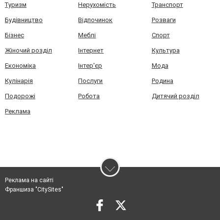
Туризм
Нерухомість
Транспорт
Будівництво
Відпочинок
Розваги
Бізнес
Меблі
Спорт
Жіночий розділ
Інтернет
Культура
Економіка
Інтер'єр
Мода
Кулінарія
Послуги
Родина
Подорожі
Робота
Дитячий розділ
Реклама
Реклама на сайті
Франшиза "CitySites"