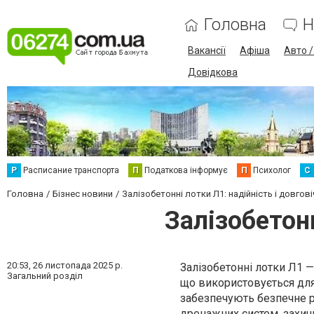
Головна
Н
Вакансії
Афіша
Авто 
Довідкова
Р
Расписание транспорта
П
Податкова інформує
П
Психолог
С
Головна
Бізнес новини
Залізобетонні лотки Л1: надійність і довгов
Залізобетонн
20:53,
26 листопада 2025 р.
Залізобетонні лотки Л1 —
Загальний розділ
що використовується для
забезпечують безпечне р
дренажних систем, захищ