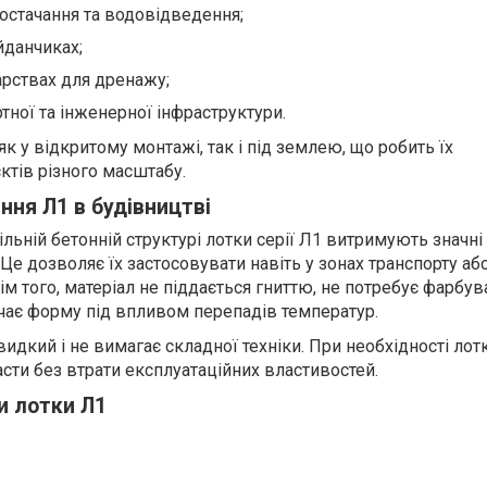
постачання та водовідведення;
йданчиках;
арствах для дренажу;
ртної та інженерної інфраструктури.
як у відкритому монтажі, так і під землею, що робить їх
ктів різного масштабу.
ння Л1 в будівництві
ьній бетонній структурі лотки серії Л1 витримують значні 
Це дозволяє їх застосовувати навіть у зонах транспорту аб
ім того, матеріал не піддається гниттю, не потребує фарбув
чає форму під впливом перепадів температур.
идкий і не вимагає складної техніки. При необхідності ло
сти без втрати експлуатаційних властивостей.
и лотки Л1