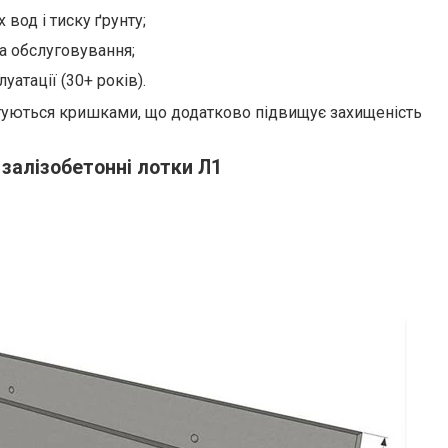
 вод і тиску ґрунту;
а обслуговування;
уатації (30+ років).
туються кришками, що додатково підвищує захищеність
залізобетонні лотки Л1