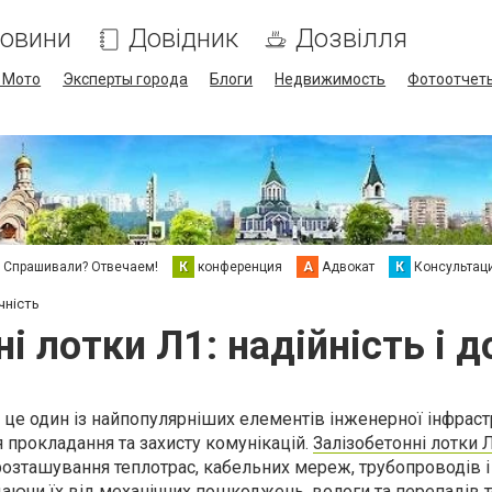
овини
Довідник
Дозвілля
/ Мото
Эксперты города
Блоги
Недвижимость
Фотоотчет
Спрашивали? Отвечаем!
К
конференция
А
Адвокат
К
Консультац
ічність
і лотки Л1: надійність і 
 це один із найпопулярніших елементів інженерної інфраст
 прокладання та захисту комунікацій.
Залізобетонні лотки 
озташування теплотрас, кабельних мереж, трубопроводів і
аючи їх від механічних пошкоджень, вологи та перепадів 