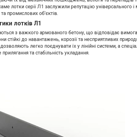
саме лотки серії Л1 заслужили репутацію універсального і 
та промислових об’єктів.
тики лотків Л1
ються з важкого армованого бетону, що відповідає вимог
ни стійкі до навантажень, корозії та несприятливих природ
 дозволяють легко поєднувати їх у лінійні системи, а спеці
прилягання та стабільність укладання.