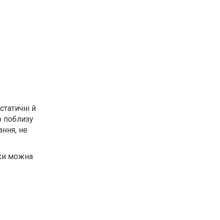
статичні й
о поблизу
ання, не
тки можна