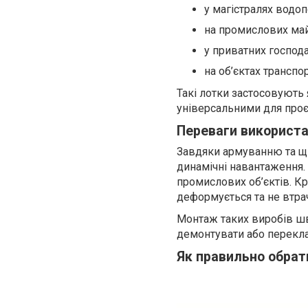
у магістралях водо
на промислових ма
у приватних господ
на об’єктах транспо
Такі лотки застосовують 
універсальними для проє
Переваги використа
Завдяки армуванню та щіл
динамічні навантаження. 
промислових об’єктів. Кр
деформується та не втра
Монтаж таких виробів шв
демонтувати або перекла
Як правильно обрат