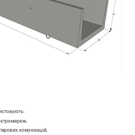
истовують:
ектромереж;
 парових комунікацій;