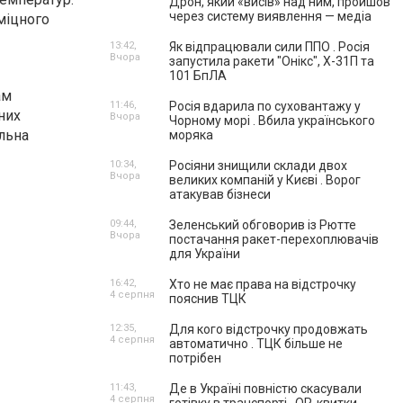
Дрон, який «висів» над ним, пройшов
через систему виявлення — медіа
міцного
13:42,
Як відпрацювали сили ППО . Росія
Вчора
запустила ракети "Онікс", Х-31П та
101 БпЛА
ам
11:46,
Росія вдарила по суховантажу у
них
Вчора
Чорному морі . Вбила українського
альна
моряка
10:34,
Росіяни знищили склади двох
Вчора
великих компаній у Києві . Ворог
атакував бізнеси
09:44,
Зеленський обговорив із Рютте
Вчора
постачання ракет-перехоплювачів
для України
16:42,
Хто не має права на відстрочку
4 серпня
пояснив ТЦК
12:35,
Для кого відстрочку продовжать
4 серпня
автоматично . ТЦК більше не
потрібен
11:43,
Де в Україні повністю скасували
4 серпня