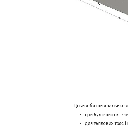
Ці вироби широко викор
при будівництві ел
для теплових трас і