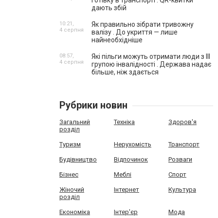
готівку в транспорті . QR-квитки
дають збій
10:21,
Як правильно зібрати тривожну
4 серпня
валізу . До укриття — лише
найнеобхідніше
08:57,
Які пільги можуть отримати люди з III
4 серпня
групою інвалідності . Держава надає
більше, ніж здається
Рубрики новин
Загальний
Техніка
Здоров'я
розділ
Туризм
Нерухомість
Транспорт
Будівництво
Відпочинок
Розваги
Бізнес
Меблі
Спорт
Жіночий
Інтернет
Культура
розділ
Економіка
Інтер'єр
Мода