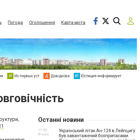
ы
Погода
Оголошення
Карта міста
ии
И
Из первых уст
Д
Довідкова
Ю
Юстиция информирует
довговічність
Останні новини
руктури,
Л1
17:09,
Український літак Ан-124 в Лейпцигу
Вчора
був завантажений боєприпасами.
температур.