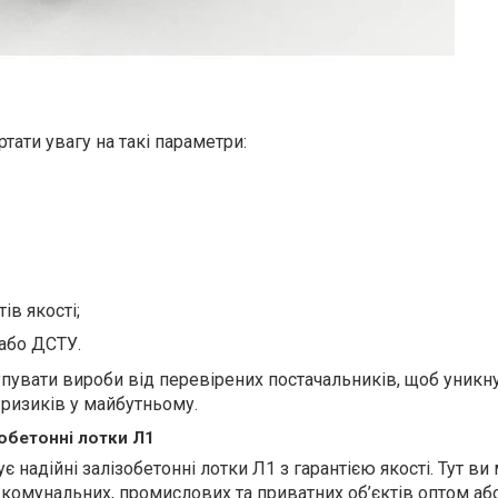
ртати увагу на такі параметри:
ів якості;
 або ДСТУ.
увати вироби від перевірених постачальників, щоб уникн
 ризиків у майбутньому.
зобетонні лотки Л1
є надійні залізобетонні лотки Л1 з гарантією якості. Тут в
комунальних, промислових та приватних об’єктів оптом аб