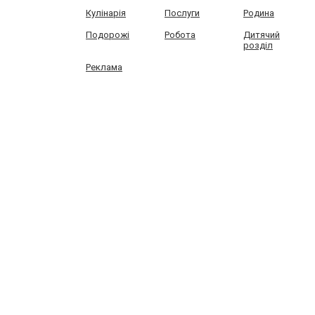
Кулінарія
Послуги
Родина
Подорожі
Робота
Дитячий
розділ
Реклама