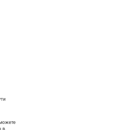
ути
и можете
о в