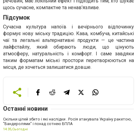
речовин, має лояльний ефект і підходить тим, хто шукає
щось сучасне, компактне та ненав’язливе.
Підсумок
Сучасна культура напоїв і вечірнього відпочинку
формує нову міську традицію. Кава, комбуча, китайські
чаї та легальні альтернативні продукти — це частина
лайфстайлу, який обирають люди, що цінують
атмосферу, натуральність і комфорт. І саме завдяки
таким форматам міські простори перетворюються на
місця, де хочеться залишатися довше.
Останні новини
Скільки цілей збито і які наслідки . Росія атакувала Україну ракетою,
"Бандеролями" і понад сотнею БПЛА
14:35,
Сьогодні