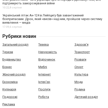
підтримують заморожування війни
10:22,
8 серпня
Український літак Ан-124 в Лейпцигу був завантажений
боєприпасами. Дрон, який «висів» над ним, пройшов через систему
виявлення — медіа
17:09,
6 серпня
Рубрики новин
Загальний розділ
Техніка
Здоров'я
Туризм
Нерухомість
Транспорт
Будівництво
Відпочинок
Розваги
Бізнес
Меблі
Спорт
Жіночий розділ
Інтернет
Культура
Економіка
Інтер'єр
Мода
Кулінарія
Послуги
Родина
Подорожі
Робота
Дитячий розділ
Реклама