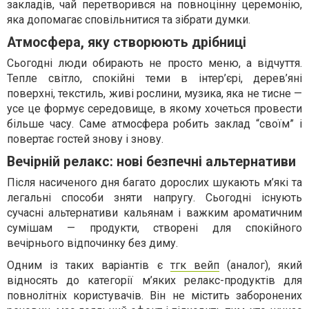
закладів, чай перетворився на повноцінну церемонію,
яка допомагає сповільнитися та зібрати думки.
Атмосфера, яку створюють дрібниці
Сьогодні люди обирають не просто меню, а відчуття.
Тепле світло, спокійні теми в інтер’єрі, дерев’яні
поверхні, текстиль, живі рослини, музика, яка не тисне —
усе це формує середовище, в якому хочеться провести
більше часу. Саме атмосфера робить заклад “своїм” і
повертає гостей знову і знову.
Вечірній релакс: нові безпечні альтернативи
Після насиченого дня багато дорослих шукають м’які та
легальні способи зняти напругу. Сьогодні існують
сучасні альтернативи кальянам і важким ароматичним
сумішам — продукти, створені для спокійного
вечірнього відпочинку без диму.
Одним із таких варіантів є
тгк вейп
(аналог), який
відносять до категорії м’яких релакс-продуктів для
повнолітніх користувачів. Він не містить заборонених