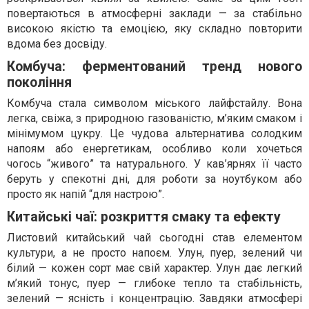
повертаються в атмосферні заклади — за стабільно
високою якістю та емоцією, яку складно повторити
вдома без досвіду.
Комбуча: ферментований тренд нового
покоління
Комбуча стала символом міського лайфстайлу. Вона
легка, свіжа, з природною газованістю, м’яким смаком і
мінімумом цукру. Це чудова альтернатива солодким
напоям або енергетикам, особливо коли хочеться
чогось “живого” та натурального. У кав’ярнях її часто
беруть у спекотні дні, для роботи за ноутбуком або
просто як напій “для настрою”.
Китайські чаї: розкриття смаку та ефекту
Листовий китайський чай сьогодні став елементом
культури, а не просто напоєм. Улун, пуер, зелений чи
білий — кожен сорт має свій характер. Улун дає легкий
м’який тонус, пуер — глибоке тепло та стабільність,
зелений — ясність і концентрацію. Завдяки атмосфері