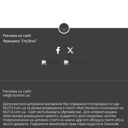
Реклама на сайті
Франшиза "CitySites"
Реклама на сайті:
rek@citysites.ua
Допускається цитування матеріалів без отримання попередньої згоди
06274.com.ua за умови розміщення в тексті обов'язкового посилання на
06274.com.ua - Сайт міста Бахмута (Артемівськ). Для інтернет-видань
обов'язкове розміщення прямого, відкритого для пошукових систем
гіперпосилання на цитовані статті не нижче другого абзацу в тексті або в
якості джерела. Порушення виняткових прав переслідується Законом.