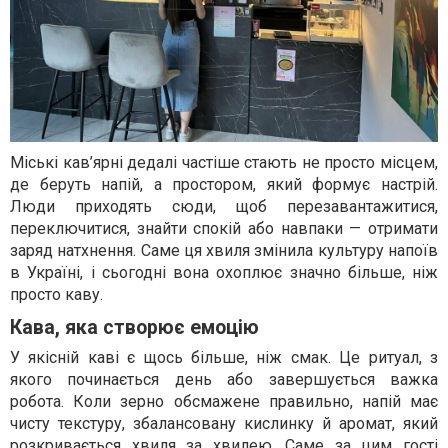
Міські кав’ярні дедалі частіше стають не просто місцем,
де беруть напій, а простором, який формує настрій.
Люди приходять сюди, щоб перезавантажитися,
переключитися, знайти спокій або навпаки — отримати
заряд натхнення. Саме ця хвиля змінила культуру напоїв
в Україні, і сьогодні вона охоплює значно більше, ніж
просто каву.
Кава, яка створює емоцію
У якісній каві є щось більше, ніж смак. Це ритуал, з
якого починається день або завершується важка
робота. Коли зерно обсмажене правильно, напій має
чисту текстуру, збалансовану кислинку й аромат, який
розкривається хвиля за хвилею. Саме за цим гості