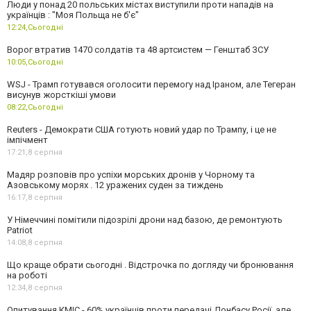
Люди у понад 20 польських містах виступили проти нападів на
українців : "Моя Польща не б'є"
12:24,
Сьогодні
Ворог втратив 1470 солдатів та 48 артсистем — Генштаб ЗСУ
10:05,
Сьогодні
WSJ - Трамп готувався оголосити перемогу над Іраном, але Тегеран
висунув жорсткіші умови
08:22,
Сьогодні
Reuters - Демократи США готують новий удар по Трампу, і це не
імпічмент
17:21,
8 серпня
Мадяр розповів про успіхи морських дронів у Чорному та
Азовському морях . 12 уражених суден за тиждень
16:17,
8 серпня
У Німеччині помітили підозрілі дрони над базою, де ремонтують
Patriot
14:08,
8 серпня
Що краще обрати сьогодні . Відстрочка по догляду чи бронювання
на роботі
12:34,
8 серпня
Опитування КМІС - 60% українців проти передачі Донбасу Росії, але