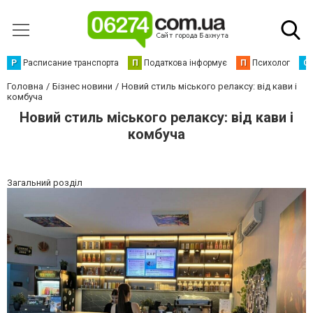
Р
Расписание транспорта
П
Податкова інформує
П
Психолог
С
Головна
Бізнес новини
Новий стиль міського релаксу: від кави і
комбуча
Новий стиль міського релаксу: від кави і
комбуча
Загальний розділ